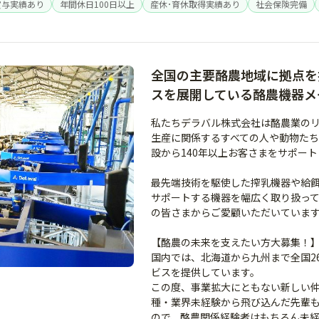
賞与実績あり
年間休日100日以上
産休･育休取得実績あり
社会保険完備
全国の主要酪農地域に拠点を
スを展開している酪農機器メ
私たちデラバル株式会社は酪農業の
生産に関係するすべての人や動物た
設から140年以上お客さまをサポー
最先端技術を駆使した搾乳機器や給
サポートする機器を幅広く取り扱っ
の皆さまからご愛顧いただいていま
【酪農の未来を支えたい方大募集！
国内では、北海道から九州まで全国2
ビスを提供しています。
この度、事業拡大にともない新しい
種・業界未経験から飛び込んだ先輩
ので、酪農関係経験者はもちろん未