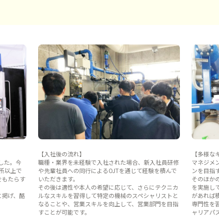
【入社後の流れ】
【多様な
した。今
職種・業界を未経験で入社された場合、新入社員研修
マネジメ
ヶ所以上で
や先輩社員への同行によるOJTを通じて経験を積んで
ンを目指
をもたらす
いただきます。
そのほか
その後は適性や本人の希望に応じて、さらにテクニカ
を実施し
に掲げ、酪
ルなスキルを習得して特定の機械のスペシャリストと
があれば
なることや、営業スキルを向上して、営業部門を目指
専門性を
すことが可能です。
ャリアパ