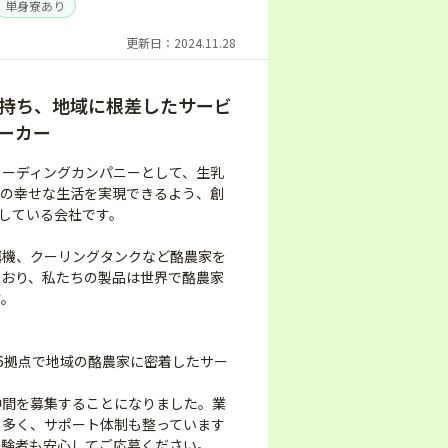
単身寮あり
更新日：2024.11.28
持ち、地域に根差したサービ
ーカー
リーディングカンパニーとして、生乳
ちの幸せな生活を実現できるよう、創
トしている会社です。
餌機、クーリングタンクなど酪農家を
ており、私たちの製品は世界で酪農家
す。
】
6拠点で地域の酪農家に密着したサー
仲間を募集することになりました。業
も多く、サポート体制も整っています
経験者も安心してご応募ください。