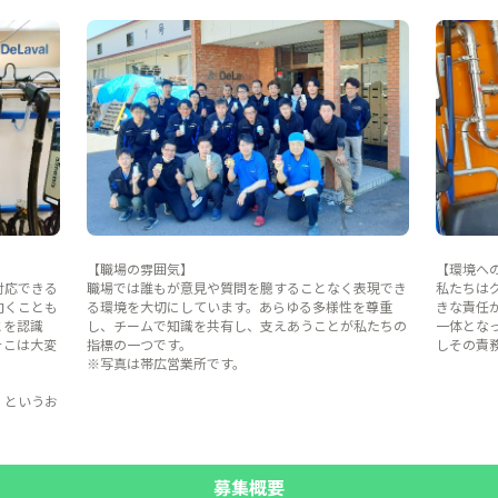
【職場の雰囲気】
【環境へ
対応できる
職場では誰もが意見や質問を臆することなく表現でき
私たちは
向くことも
る環境を大切にしています。あらゆる多様性を尊重
きな責任が
とを認識
し、チームで知識を共有し、支えあうことが私たちの
一体とな
そこは大変
指標の一つです。
しその責
※写真は帯広営業所です。
」というお
募集概要