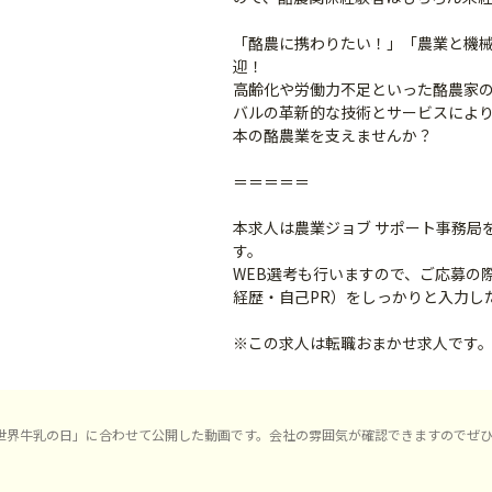
「酪農に携わりたい！」「農業と機
迎！
高齢化や労働力不足といった酪農家
バルの革新的な技術とサービスによ
本の酪農業を支えませんか？
＝＝＝＝＝
本求人は農業ジョブ サポート事務局
す。
WEB選考も行いますので、ご応募の
経歴・自己PR）をしっかりと入力し
※この求人は転職おまかせ求人です
「世界牛乳の日」に合わせて公開した動画です。会社の雰囲気が確認できますのでぜ