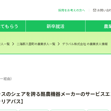
採用をお考えの方へ
お問い合
してもらう
新卒就活
農
求人一覧
二海郡八雲町の農業求人一覧
デラバル株式会社 の農業求人情報
ザー経由）
ラスのシェアを誇る酪農機器メーカーのサービスエ
ャリアパス】