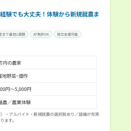
経験でも大丈夫！体験から新規就農ま
定まで最短1週間
AT免許OK
独立支援可能
町内の農家
 露地野菜･畑作
00円～5,000円
酪農／農業体験
月）・アルバイト・新規就農の選択肢あり／設備が充実
あります。