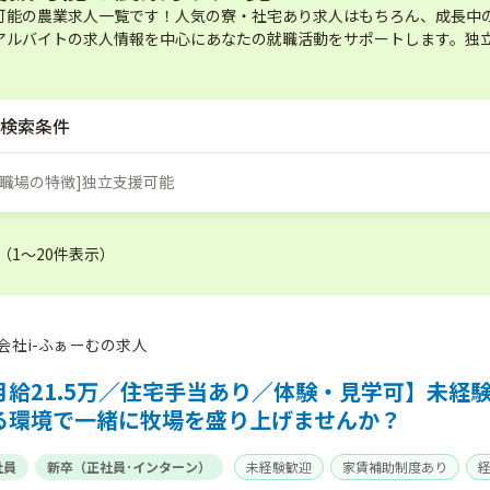
可能の農業求人一覧です！人気の寮・社宅あり求人はもちろん、成長中
アルバイトの求人情報を中心にあなたの就職活動をサポートします。独
検索条件
・職場の特徴]独立支援可能
 （1〜20件表示）
会社i-ふぁーむの求人
月給21.5万／住宅手当あり／体験・見学可】未経
る環境で一緒に牧場を盛り上げませんか？
社員
新卒（正社員･インターン）
未経験歓迎
家賃補助制度あり