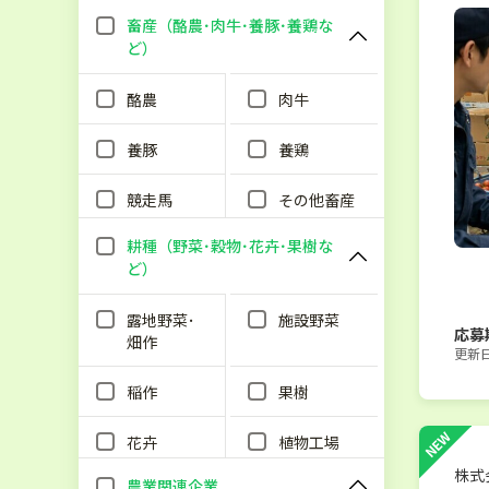
畜産（酪農･肉牛･養豚･養鶏な
ど）
酪農
肉牛
養豚
養鶏
競走馬
その他畜産
耕種（野菜･穀物･花卉･果樹な
ど）
露地野菜･
施設野菜
応募
畑作
更新日：
稲作
果樹
NEW
花卉
植物工場
株式
農業関連企業