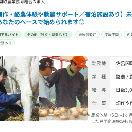
間町農業協同組合の求人
畑作・酪農体験や就農サポート／宿泊施設あり】未
あなたのペースで始められます◎
期アルバイト
その他（独立・副業など）
未経験歓迎
学歴不問
内
身寮あり
勤務地
佐呂間
業 種
酪農 /
給 与
日額3,0
仕 事
畑作や
農業体験（5日～1ヶ
した専用宿泊施設も