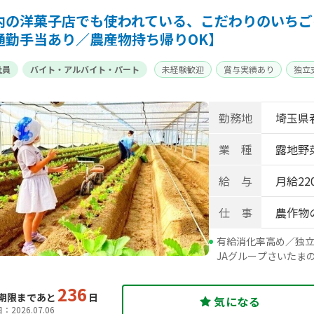
内の洋菓子店でも使われている、こだわりのいちご
通勤手当あり／農産物持ち帰りOK】
社員
バイト・アルバイト・パート
未経験歓迎
賞与実績あり
独立
勤務地
埼玉県
業 種
露地野菜
給 与
月給220
仕 事
農作物
有給消化率高め／独立
JAグループさいたま
236
期限まであと
日
気になる
2026.07.06