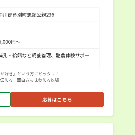
中川郡幕別町忠類公親236
5,000円～
哺乳・給餌など飼養管理、酪農体験サポー
農が好き」という方にピッタリ！
「伝える」面白さも味わえる牧場
応募はこちら