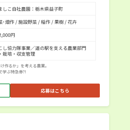
ましこ自社農園：栃木県益子町
･畑作 / 施設野菜 / 稲作 / 果樹 / 花卉
,000円
こし協力隊事業／道の駅を支える農業部門
・栽培・収支管理
だけ作るか」を考える農業。
で学ぶ特急券?!
応募はこちら