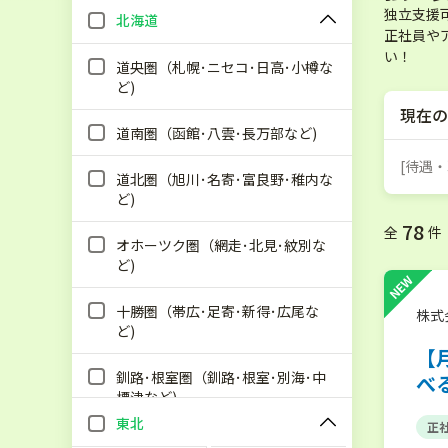
独立支援
北海道
正社員や
い！
道央圏（札幌･ニセコ･日高･小樽な
ど)
現在の
道南圏（函館･八雲･長万部など)
[待遇
道北圏（旭川･名寄･富良野･稚内な
ど)
78
全
件
オホーツク圏（網走･北見･紋別な
ど)
NEW
十勝圏（帯広･足寄･新得･広尾な
株式
ど)
【
釧路･根室圏（釧路･根室･別海･中
べ
標津など)
東北
正