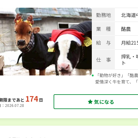
勤務地
北海道
業 種
酪農
給 与
月給21
搾乳・
仕 事
ト
「動物が好き」「酪
愛情深く牛を育て、
174
期限まであと
日
気になる
2026.07.28