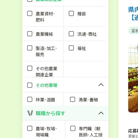
県
農業資材･
種苗
【
肥料
正
農業機械
流通･商社
製造･加工･
福祉
販売
その他農業
関連企業
その他業種
林業･造園
漁業･養殖
職種から探す
農場･牧場･
専門職（獣
応募
現場職
医師･人工授
更新日：