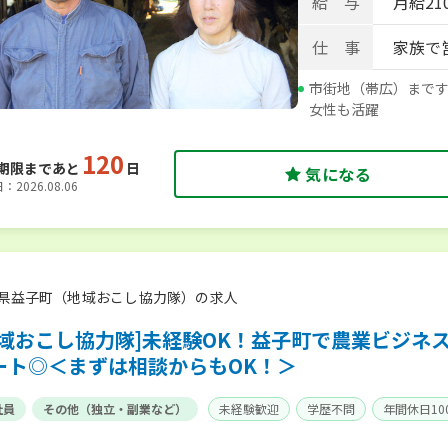
給 与
月給210
仕 事
家族で
市街地（帯広）まで
女性も活躍
120
期限まであと
日
気になる
2026.08.06
県益子町（地域おこし協力隊）の求人
地域おこし協力隊]未経験OK！益子町で農業ビジネス
ート◎＜まずは相談からもOK！＞
社員
その他（独立・副業など）
未経験歓迎
学歴不問
年間休日10