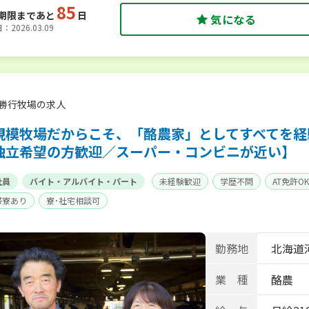
85
期限まであと
日
気になる
2026.03.09
勝行牧場の求人
規模牧場だからこそ、「酪農家」としてすべてを経
独立希望の方歓迎／スーパー・コンビニが近い】
社員
バイト・アルバイト・パート
未経験歓迎
学歴不問
AT免許OK
帯寮あり
寮･社宅相談可
勤務地
北海道
業 種
酪農