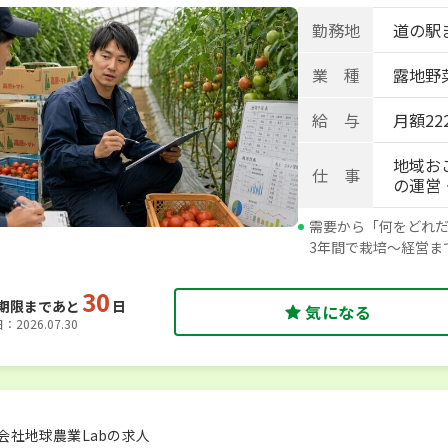
勤務地
道の駅
業 種
露地野菜
給 与
月額222
地域お
仕 事
の運営
需要から「何をどれ
3年間で栽培～経営ま
30
期限まであと
日
気になる
2026.07.30
会社地球農業Labの求人