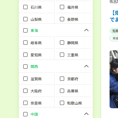
佐呂
石川県
福井県
【
で
山梨県
長野県
東海
短
単
岐阜県
静岡県
愛知県
三重県
関西
滋賀県
京都府
大阪府
兵庫県
奈良県
和歌山県
中国