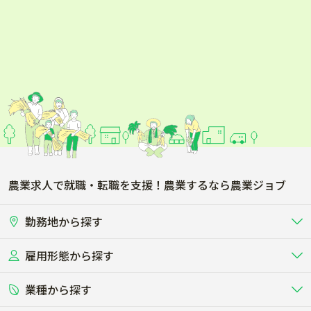
農業求人で就職・転職を支援！農業するなら農業ジョブ
勤務地から探す
雇用形態から探す
北海道
東北
業種から探す
正社員
バイト・アルバイト・パート
関東
北陸･甲信