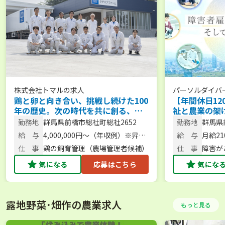
株式会社トマル
の求人
パーソルダイバ
鶏と卵と向き合い、挑戦し続けた100
【年間休日12
年の歴史。次の時代を共に創る、農
祉と農業の架
場長候補を募集。 【未経験歓迎／人
「できた！」
勤務地
群馬県前橋市総社町総社2652
勤務地
群馬県
柄重視】
勤務／安心の
地22
給 与
4,000,000円～（年収例）※昇
給 与
月給210
給・賞与あり
仕 事
鶏の飼育管理（農場管理者候補）
仕 事
障害が
気になる
応募はこちら
気にな
露地野菜･畑作の農業求人
もっと見る