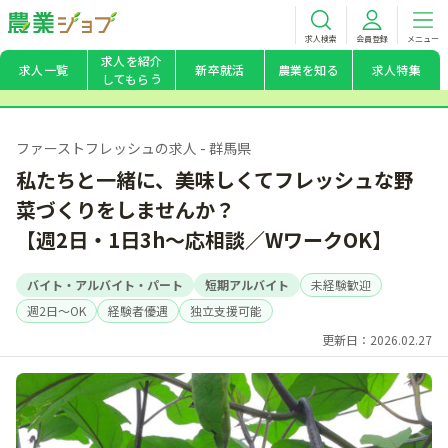
求人検索
会員登録
メニュー
求人を紹介
求人一覧
新卒就活
農業を知る
求人特集
してもらう
ファーストフレッシュの求人 - 群馬県
私たちと一緒に、美味しくてフレッシュな野
菜づくりをしませんか？
【週2日・1日3h～応相談／WワークOK】
バイト・アルバイト・パート
短期アルバイト
未経験歓迎
週2日～OK
経験者優遇
独立支援可能
更新日：2026.02.27