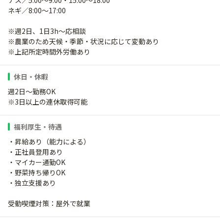
ナス／5:00～9:00・15:00～18:00
ネギ／8:00～17:00
※週2日、1日3h～応相談
※農業のため天候・季節・状況に応じて変動あり
※上記所定時間外労働あり
休日・休暇
週2日～勤務OK
※3日以上の連休取得可能
福利厚生・待遇
・昇給あり（能力による）
・正社員登用あり
・マイカー通勤OK
・野菜持ち帰りOK
・独立支援あり
受動喫煙対策：屋外で就業