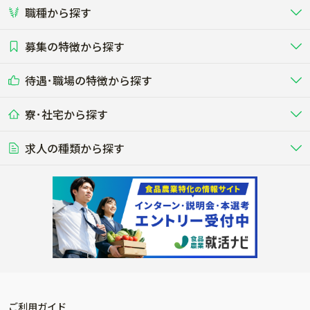
職種から探す
畜産（酪農･肉牛･養豚･養鶏など）
短期アルバイト
新卒（正社員･インターン）
東海
関西
募集の特徴から探す
農場･牧場･現場職
専門職（獣医師･人工授精師･
その他（独立・副業など）
酪農
肉牛
中国
四国
耕種（野菜･穀物･花卉･果樹など）
削蹄師etc）
乳牛を繁殖・飼育して生乳を出荷
和牛を繁殖・肥育して市場に出荷す
待遇･職場の特徴から探す
未経験歓迎
社会人未経験歓迎
する牧場
る牧場
九州･沖縄
海外
ドライバー
接客･販売
露地野菜･畑作
施設野菜
農業関連企業
寮･社宅から探す
畑・圃場で野菜・穀物を生産
ビニールハウスで多様な野菜の生産
養豚
社会保険完備
養鶏
家賃補助制度あり
学歴不問
夫婦での応募OK
豚を繁殖・肥育して市場に出荷す
食用鶏や鶏卵を生産し出荷する養鶏
営業･企画
経理･事務
る養豚場
場
農業資材･肥料
種苗
稲作
求人の種類から探す
その他業種
果樹
単身寮あり
世帯寮あり
食事補助あり
残業月20時間以内
50代採用実績あり
週1日～OK
農場設備・肥料・飼料の生産・流
農業用の種や苗の生産・流通・販売
水田で稲を栽培し食用米を生産
果物の栽培・収穫・観光農園など
通・販売
競走馬
研究･開発
その他畜産
WEB･IT
転職おまかせ求人
寮･社宅相談可
林業･造園
漁業･養殖
レースで活躍する馬の手入れや子馬
その他動物の畜産業（羊、ウズラな
賞与実績あり
年間休日100日以上
花卉
植物工場
週2日～OK
AT免許OK
の育成
ど）
木材の植林・伐採・加工、または
魚介類の採捕・養殖、または水産加
農業機械
流通･商社
ビニールハウスで観賞用植物の栽
環境制御された工場で野菜の生産管
その他職種
造園庭師
工場
農業用の機械・機材の開発・販
農産物・農産品の物流・卸し・輸出
培
理
経験者優遇
独立支援可能
売・リース
入
内定まで最短1週間
管理者･幹部採用
製造･加工･販売
福祉
産休･育休取得実績あり
農産物から食品を製造・加工・販
福祉事業と農業生産を連携させたビ
売
ジネス
ご利用ガイド