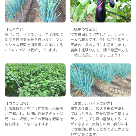
【仕事内容】
【職場の雰囲気】
露地ナス、さつまいも、ネギ栽培に
従業員同士で協力し合う、アットホ
関する農作業全般を行います。フレ
ームな職場です。今回採用する方も
ッシュな野菜を消費者にお届けする
家族の一員のようにお迎えします。
ことにこだわり栽培しています。
農業未経験の方も、独立希望の方も
一緒に成長していきましょう！
【ココが自慢】
【農業アルバイトの魅力】
出荷準備などを行う作業場は冷暖房
農業の仕事は、収入を得る方法とし
が完備され、快適に作業できます◎
てはもちろん、新規就農を目指すス
時には、収穫したての新鮮な野菜を
テップとしても良い経験をすること
持ち帰ることもできますよ！
ができます。気持ちの良い自然の中
で健康的に働くことができる大きな
魅力があります。