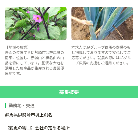
【地域の農業】
本求人はJAグループ群馬の支援のも
農園の位置する伊勢崎市は群馬県の
と掲載しておりますので安心してご
南東に位置し、赤城山と榛名山の山
応募ください。就農の際にはJAグル
岳を背にしています。肥沃な大地を
ープ群馬の支援もご活用ください。
活用した農産品が生産される農業優
良地です。
募集概要
勤務地・交通
群馬県伊勢崎市境上渕名
（変更の範囲）会社の定める場所