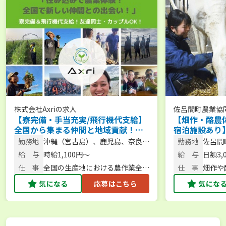
株式会社Axri
の求人
佐呂間町農業協
【寮完備・手当充実/飛行機代支給】
【畑作・酪農
全国から集まる仲間と地域貢献！農
宿泊施設あり
繁期をサポートする短期アルバイト
体験から新規
勤務地
沖縄（宮古島）、鹿児島、奈良、
勤務地
佐呂間
を大募集！／大型特殊・フォークリ
スで始められ
北海道など
給 与
時給1,100円〜
給 与
日額3,
フト免許保有者、大歓迎！
仕 事
全国の生産地における農作業全般
仕 事
畑作や
／農作業・スタッフ管理
気になる
応募はこちら
気にな