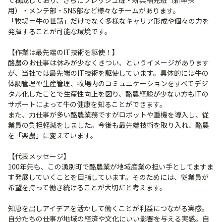
で構成しており、さらにフレッシュ班・新兵補充班（新卒採
用）・メンテ部・SNS部など様々なチームがあります。
「牧場＝牛の世話」だけでなく多様なキャリア形成や個々の力を
発揮することが可能な環境です。
【作業は最先端のIT技術を駆使！】
酪農のお仕事は休みが少なくきつい、というイメージがあります
が、当社では最先端のIT技術を駆使しています。具体的には牛の
体調管理や生産管理、牧場内のコミュニケーションをすべてデジ
タル化したことで生産性向上を図り、酪農経験が少ない方もITの
サポートによって牛の健康を知ることができます。
また、力仕事が多い酪農業務ですがロボットや重機を導入し、従
業員の負担軽減をしました。今後も最先端技術を取り入れ、酪農
を「楽農」に変えています。
【代表メッセージ】
100年先も、この湧別町で酪農業が地域産業の担い手としてますま
す発展していくことを目指しています。そのためには、従業員が
希望を持って働き続けることが大切だと考えます。
知恵を出しアイデアを活かして働くことが利益につながる実感。
自分たちの仕事が地域の経済や文化にいい影響を与える実感。自