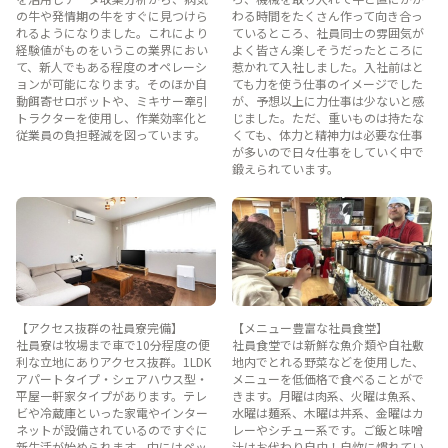
の牛や発情期の牛をすぐに見つけら
わる時間をたくさん作って向き合っ
れるようになりました。これにより
ているところ、社員同士の雰囲気が
経験値がものをいうこの業界におい
よく皆さん楽しそうだったところに
て、新人でもある程度のオペレーシ
惹かれて入社しました。入社前はと
ョンが可能になります。そのほか自
ても力を使う仕事のイメージでした
動餌寄せロボットや、ミキサー牽引
が、予想以上に力仕事は少ないと感
トラクターを使用し、作業効率化と
じました。ただ、重いものは持たな
従業員の負担軽減を図っています。
くても、体力と精神力は必要な仕事
が多いので日々仕事をしていく中で
鍛えられています。
【アクセス抜群の社員寮完備】
【メニュー豊富な社員食堂】
社員寮は牧場まで車で10分程度の便
社員食堂では新鮮な魚介類や自社敷
利な立地にありアクセス抜群。1LDK
地内でとれる野菜などを使用した、
アパートタイプ・シェアハウス型・
メニューを低価格で食べることがで
平屋一軒家タイプがあります。テレ
きます。月曜は肉系、火曜は魚系、
ビや冷蔵庫といった家電やインター
水曜は麺系、木曜は丼系、金曜はカ
ネットが設備されているのですぐに
レーやシチュー系です。ご飯と味噌
新生活が始められます。中にはペッ
汁はお代わり自由！自炊に慣れてい