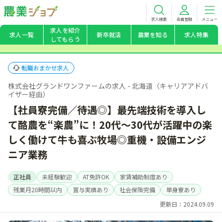
求人検索
会員登録
メニュー
求人を紹介
求人一覧
新卒就活
農業を知る
求人特集
してもらう
転職おまかせ求人
株式会社グランドワンファームの求人 - 北海道（キャリアアドバ
イザー経由）
【社員寮完備／待遇◎】最先端技術を導入し
て酪農を“楽農”に！20代～30代が活躍中の楽
しく働けて牛も喜ぶ牧場◎重機・設備エンジ
ニア業務
正社員
未経験歓迎
AT免許OK
家賃補助制度あり
残業月20時間以内
賞与実績あり
社会保険完備
単身寮あり
更新日：2024.09.09