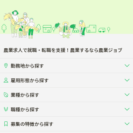
農業求人で就職・転職を支援！農業するなら農業ジョブ
勤務地から探す
雇用形態から探す
北海道
東北
業種から探す
正社員
バイト・アルバイト・パート
関東
北陸･甲信
職種から探す
畜産（酪農･肉牛･養豚･養鶏など）
短期アルバイト
新卒（正社員･インターン）
東海
関西
募集の特徴から探す
農場･牧場･現場職
専門職（獣医師･人工授精師･
その他（独立・副業など）
酪農
肉牛
中国
四国
耕種（野菜･穀物･花卉･果樹など）
削蹄師etc）