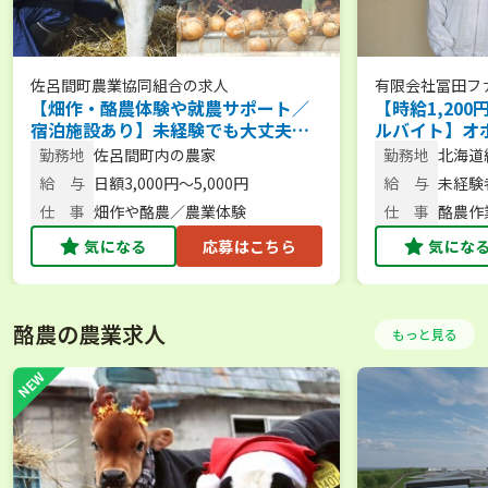
佐呂間町農業協同組合
の求人
有限会社冨田フ
【畑作・酪農体験や就農サポート／
【時給1,20
宿泊施設あり】未経験でも大丈夫！
ルバイト】オ
体験から新規就農まであなたのペー
の中で働くア
勤務地
佐呂間町内の農家
勤務地
北海道
スで始められます◎
給 与
日額3,000円～5,000円
給 与
未経験
者：時給
仕 事
畑作や酪農／農業体験
仕 事
酪農作
の乳製
気になる
応募はこちら
気にな
酪農の農業求人
もっと見る