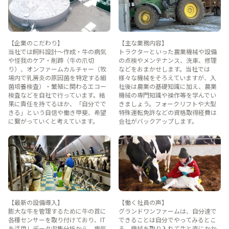
【企業のこだわり】
【主な業務内容】
当社では飼料設計～作成・牛の病気
トラクターといった農業機械や設備
や怪我のケア・削蹄（牛の爪切
の点検やメンテナンス、洗車、修理
り）、オンファームカルチャー（牧
などをおまかせします。当社では
場内で乳房炎の原因菌を特定する細
様々な機械をそろえていますが、入
菌培養検査）・繁殖に関わるエコー
社後は農業の基礎知識に加え、農業
検査などを自社で行っています。結
機械の専門知識や操作等を学んでい
果に責任を持てるほか、「自分でで
きましょう。フォークリフトや大型
きる」という自信や働き甲斐、希望
特殊運転免許などの資格取得経費は
に繋がっていくと考えています。
会社がバックアップします。
【最新の設備導入】
【働く社員の声】
膨大な牛を管理するために牛の首に
グランドワンファームは、自分達で
各種センサーを取り付けており、IT
できることは自分でやってみるとこ
を活用しデータ収集分析から、病気
ろ、機械を取り入れて牛と直にかか