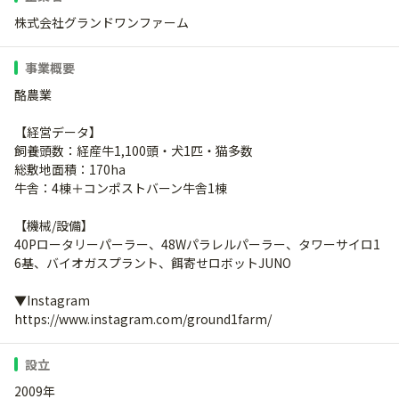
株式会社グランドワンファーム
事業概要
酪農業
【経営データ】
飼養頭数：経産牛1,100頭・犬1匹・猫多数
総敷地面積：170ha
牛舎：4棟＋コンポストバーン牛舎1棟
【機械/設備】
40Pロータリーパーラー、48Wパラレルパーラー、タワーサイロ1
6基、バイオガスプラント、餌寄せロボットJUNO
▼Instagram
https://www.instagram.com/ground1farm/
設立
2009年