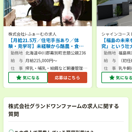
株式会社i-ふぁーむ
の求人
シャインコース
【月給21.5万／住宅手当あり／体
【福島の未来
験・見学可】未経験から酪農・食
究」という壮
育・6次化まで幅広く学べる環境で一
なたの市場価
勤務地
北海道中川郡幕別町忠類公親236
勤務地
福島県
緒に牧場を盛り上げませんか？
ませんか？
松24
給 与
月給215,000円～
給 与
（初任給
220,7
仕 事
搾乳・哺乳・給餌など飼養管理、
仕 事
乳牛飼
酪農体験サポート
気になる
応募はこちら
気にな
株式会社グランドワンファームの求人に関する
質問