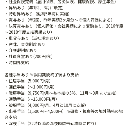
・社会保険完備（雇用保険、労災保険、健康保険、厚生年金）
・昇給あり（年1回、3月に改定）
・特別昇給あり（勤続5年毎に実施）
・賞与あり（年2回、昨年実績2ヶ月分～※個人評価による）
・決算賞与あり（個人評価・会社実績により変動あり、2016年度
～2018年度支給実績あり）
・車貸与あり（当社規定あり）
・産休、育休制度あり
・介護暇制度あり
・社員食堂あり(200円/食)
・時間外支給
各種手当あり ※試用期間終了後より支給
・住居手当（5,000円/月）
・通信手当（～1,000円/月）
・暖房手当（9,750円/月～基本給の5%、11月～3月まで支給）
・通勤手当（～15,000円/月）
・被服手当（4,000円/月、4月と10月に支給）
・出張手当（1,500円～4,500円）※研修・視察等の場外勤務の場
合支給
・深夜手当（22時以降の深夜時間帯勤務時に付与）