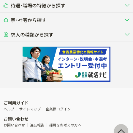
乳牛を繁殖・飼育して生乳を出荷
和牛を繁殖・肥育して市場に出荷す
待遇･職場の特徴から探す
未経験歓迎
社会人未経験歓迎
する牧場
る牧場
九州･沖縄
海外
ドライバー
接客･販売
露地野菜･畑作
施設野菜
農業関連企業
寮･社宅から探す
畑・圃場で野菜・穀物を生産
ビニールハウスで多様な野菜の生産
養豚
社会保険完備
養鶏
家賃補助制度あり
学歴不問
夫婦での応募OK
豚を繁殖・肥育して市場に出荷す
食用鶏や鶏卵を生産し出荷する養鶏
営業･企画
経理･事務
る養豚場
場
農業資材･肥料
種苗
稲作
求人の種類から探す
その他業種
果樹
単身寮あり
世帯寮あり
食事補助あり
残業月20時間以内
50代採用実績あり
週1日～OK
農場設備・肥料・飼料の生産・流
農業用の種や苗の生産・流通・販売
水田で稲を栽培し食用米を生産
果物の栽培・収穫・観光農園など
通・販売
競走馬
研究･開発
その他畜産
WEB･IT
転職おまかせ求人
寮･社宅相談可
林業･造園
漁業･養殖
レースで活躍する馬の手入れや子馬
その他動物の畜産業（羊、ウズラな
賞与実績あり
年間休日100日以上
花卉
植物工場
週2日～OK
AT免許OK
の育成
ど）
木材の植林・伐採・加工、または
魚介類の採捕・養殖、または水産加
農業機械
流通･商社
ビニールハウスで観賞用植物の栽
環境制御された工場で野菜の生産管
その他職種
造園庭師
工場
農業用の機械・機材の開発・販
農産物・農産品の物流・卸し・輸出
培
理
経験者優遇
独立支援可能
売・リース
入
内定まで最短1週間
管理者･幹部採用
製造･加工･販売
福祉
産休･育休取得実績あり
農産物から食品を製造・加工・販
福祉事業と農業生産を連携させたビ
売
ジネス
ご利用ガイド
その他農業関連企業
ヘルプ
サイトマップ
企業様ログイン
農業に密接に関わるその他のビジ
お問い合わせ
ネス
お問い合わせ
違反報告
採用をお考えの方へ