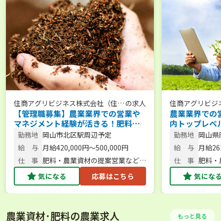
住商アグリビジネス株式会社（住友
の求人
住商アグリビジ
【管理職募集】農業業界での営業や
農業業界での
商事グループ）
商事グループ）
マネジメント経験が活きる！肥料製
内トップレベ
造販売会社で提案営業（岡山・岡山
で提案営業（
勤務地
岡山市北区駅周辺予定
勤務地
岡山県
市）
者募集／制度
給 与
月給420,000円～500,000円
給 与
月給262
仕 事
肥料・農業資材の提案営業など／
仕 事
肥料・
担当範囲は西日本から四国
担当範
気になる
応募はこちら
気にな
農業資材･肥料の農業求人
もっと見る