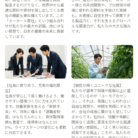
製造するだけでなく、世界中から最
ー様との共同開発や、プロ野球の球
適な原料や資材を探し出してくる商
場に使われる肥料を手掛けた実績
社の機能も兼ね備えています。この
も。お客様に自信を持って提案でき
「メーカー×商社」という組み合わ
る製品力と、それを支えるグローバ
せが私たちの最大の武器。他にはな
ルな調達力が、私たちの大きな強み
い発想で、日本の農業の未来に貢献
です。
しています。
【社員に寄り添う、充実の福利厚
【個性が輝くユニークな社風】
生】
私たちが選考で知識や経験以上に重
社員が安心して長く働けるよう、働
視しているのが「ユーモアのセン
きやすい環境づくりに力を入れてい
ス」。それは、常識にとらわれない
ます。扶養家族を支える「家族手
自由な発想や、仲間を笑顔にする力
当」や、将来に備える「退職金制
が、会社の成長に繋がると信じてい
度」はもちろんのこと、育休取得実
るからです。社内は、役職や年齢に
績も豊富で、復帰率はなんと10
関係なく活発に意見を交わせる風通
0％。ライフステージの変化にも柔軟
しの良い雰囲気。「よく笑い元気に
に対応できます。
成長できる風土」こそが、私たちの
何よりの財産であり、他社にはない