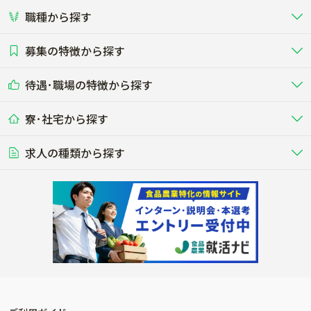
職種から探す
畜産（酪農･肉牛･養豚･養鶏など）
短期アルバイト
新卒（正社員･インターン）
東海
関西
募集の特徴から探す
農場･牧場･現場職
専門職（獣医師･人工授精師･
その他（独立・副業など）
酪農
肉牛
中国
四国
耕種（野菜･穀物･花卉･果樹など）
削蹄師etc）
乳牛を繁殖・飼育して生乳を出荷
和牛を繁殖・肥育して市場に出荷す
待遇･職場の特徴から探す
未経験歓迎
社会人未経験歓迎
する牧場
る牧場
九州･沖縄
海外
ドライバー
接客･販売
露地野菜･畑作
施設野菜
農業関連企業
寮･社宅から探す
畑・圃場で野菜・穀物を生産
ビニールハウスで多様な野菜の生産
養豚
社会保険完備
養鶏
家賃補助制度あり
学歴不問
夫婦での応募OK
豚を繁殖・肥育して市場に出荷す
食用鶏や鶏卵を生産し出荷する養鶏
営業･企画
経理･事務
る養豚場
場
農業資材･肥料
種苗
稲作
求人の種類から探す
その他業種
果樹
単身寮あり
世帯寮あり
食事補助あり
残業月20時間以内
50代採用実績あり
週1日～OK
農場設備・肥料・飼料の生産・流
農業用の種や苗の生産・流通・販売
水田で稲を栽培し食用米を生産
果物の栽培・収穫・観光農園など
通・販売
競走馬
研究･開発
その他畜産
WEB･IT
転職おまかせ求人
寮･社宅相談可
林業･造園
漁業･養殖
レースで活躍する馬の手入れや子馬
その他動物の畜産業（羊、ウズラな
賞与実績あり
年間休日100日以上
花卉
植物工場
週2日～OK
AT免許OK
の育成
ど）
木材の植林・伐採・加工、または
魚介類の採捕・養殖、または水産加
農業機械
流通･商社
ビニールハウスで観賞用植物の栽
環境制御された工場で野菜の生産管
その他職種
造園庭師
工場
農業用の機械・機材の開発・販
農産物・農産品の物流・卸し・輸出
培
理
経験者優遇
独立支援可能
売・リース
入
内定まで最短1週間
管理者･幹部採用
製造･加工･販売
福祉
産休･育休取得実績あり
農産物から食品を製造・加工・販
福祉事業と農業生産を連携させたビ
売
ジネス