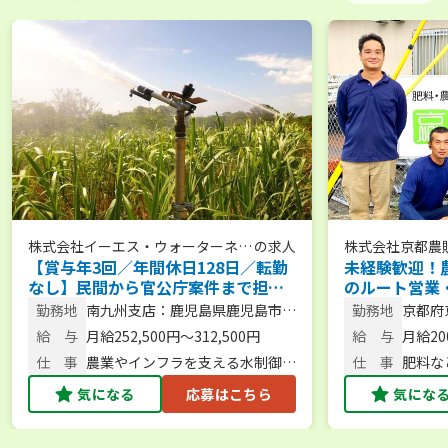
株式会社イーエス・ウォーターネッ
の求人
株式会社京都農
【賞与年3回／年間休日128日／転勤
未経験歓迎！
ト
なし】民間から官公庁案件まで担
のルート営業
当！農業用散水機トップメーカーの
イム制／完全週
勤務地
南九州支店：鹿児島県鹿児島市下
勤務地
京都府
提案営業職＜鹿児島勤務＞
手当充実◎】
荒田4丁目54番15号
町1-1
給 与
月給252,500円～312,500円
給 与
月給200
仕 事
農業やインフラを支える水制御機
仕 事
肥料な
器・散水システムの提案営業
気になる
応募はこちら
気にな