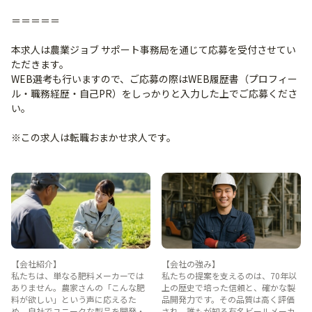
＝＝＝＝＝
本求人は農業ジョブ サポート事務局を通じて応募を受付させてい
ただきます。
WEB選考も行いますので、ご応募の際はWEB履歴書（プロフィー
ル・職務経歴・自己PR）をしっかりと入力した上でご応募くださ
い。
※この求人は転職おまかせ求人です。
【会社紹介】
【会社の強み】
私たちは、単なる肥料メーカーでは
私たちの提案を支えるのは、70年以
ありません。農家さんの「こんな肥
上の歴史で培った信頼と、確かな製
料が欲しい」という声に応えるた
品開発力です。その品質は高く評価
め、自社でユニークな製品を開発・
され、誰もが知る有名ビールメーカ