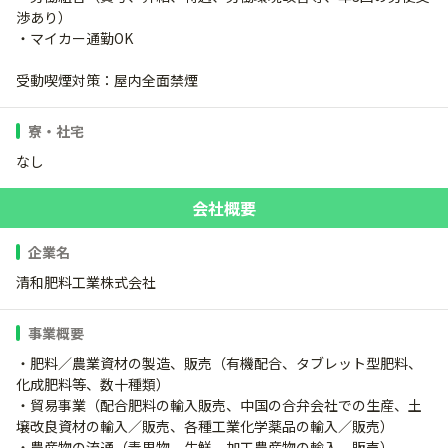
渉あり）
・マイカー通勤OK
受動喫煙対策：屋内全面禁煙
寮・社宅
なし
会社概要
企業名
清和肥料工業株式会社
事業概要
・肥料／農業資材の製造、販売（有機配合、タブレット型肥料、
化成肥料等、数十種類）
・貿易事業（配合肥料の輸入販売、中国の合弁会社での生産、土
壌改良資材の輸入／販売、各種工業化学薬品の輸入／販売）
・農産物の流通（青果物、生鮮、加工農産物の輸入、販売）