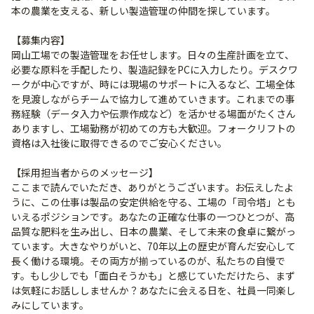
本の農業を支える、新しい製造管理の仲間を探しています。
【募集内容】
岡山工場での製造管理をお任せします。日々の生産計画を立て、
必要な原料を手配したり、製造記録をPCに入力したり。デスクワ
ークが中心ですが、時には現場のサポートに入るなど、工場全体
を見渡しながらチームで協力して進めていきます。これまでの事
務経験（データ入力や伝票作成など）を活かせる場面がたくさん
ありますし、工場勤務が初めての方も大歓迎。フォークリフトの
資格は入社後に取得できるのでご安心ください。
【採用担当者からのメッセージ】
ここまで読んでいただき、ありがとうございます。お伝えしたよ
うに、この仕事は製品の安定供給を守る、工場の「司令塔」とも
いえるポジションです。あなたの正確な仕事の一つひとつが、高
品質な肥料を生み出し、日本の農業、そして未来の食卓に繋がっ
ています。大きなやりがいと、70年以上の歴史が育んだ安心して
長く働ける環境。その両方が揃っているのが、私たちの自慢で
す。もし少しでも「面白そうかも」と感じていただけたら、まず
は気軽にお話ししませんか？あなたに会える日を、社員一同楽し
みにしています。