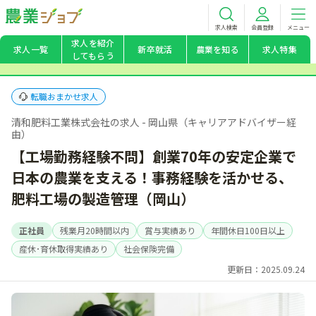
求人検索
会員登録
メニュー
求人を紹介
求人一覧
新卒就活
農業を知る
求人特集
してもらう
転職おまかせ求人
清和肥料工業株式会社の求人 - 岡山県（キャリアアドバイザー経
由）
【工場勤務経験不問】創業70年の安定企業で
日本の農業を支える！事務経験を活かせる、
肥料工場の製造管理（岡山）
正社員
残業月20時間以内
賞与実績あり
年間休日100日以上
産休･育休取得実績あり
社会保険完備
更新日：2025.09.24