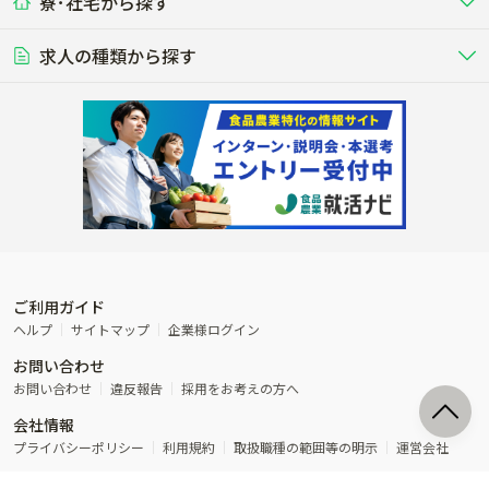
寮･社宅から探す
畑・圃場で野菜・穀物を生産
ビニールハウスで多様な野菜の生産
養豚
社会保険完備
養鶏
家賃補助制度あり
学歴不問
夫婦での応募OK
豚を繁殖・肥育して市場に出荷す
食用鶏や鶏卵を生産し出荷する養鶏
営業･企画
経理･事務
る養豚場
場
農業資材･肥料
種苗
稲作
求人の種類から探す
その他業種
果樹
単身寮あり
世帯寮あり
食事補助あり
残業月20時間以内
50代採用実績あり
週1日～OK
農場設備・肥料・飼料の生産・流
農業用の種や苗の生産・流通・販売
水田で稲を栽培し食用米を生産
果物の栽培・収穫・観光農園など
通・販売
競走馬
研究･開発
その他畜産
WEB･IT
転職おまかせ求人
寮･社宅相談可
林業･造園
漁業･養殖
レースで活躍する馬の手入れや子馬
その他動物の畜産業（羊、ウズラな
賞与実績あり
年間休日100日以上
花卉
植物工場
週2日～OK
AT免許OK
の育成
ど）
木材の植林・伐採・加工、または
魚介類の採捕・養殖、または水産加
農業機械
流通･商社
ビニールハウスで観賞用植物の栽
環境制御された工場で野菜の生産管
その他職種
造園庭師
工場
農業用の機械・機材の開発・販
農産物・農産品の物流・卸し・輸出
培
理
経験者優遇
独立支援可能
売・リース
入
内定まで最短1週間
管理者･幹部採用
製造･加工･販売
福祉
産休･育休取得実績あり
農産物から食品を製造・加工・販
福祉事業と農業生産を連携させたビ
売
ジネス
ご利用ガイド
その他農業関連企業
ヘルプ
サイトマップ
企業様ログイン
農業に密接に関わるその他のビジ
お問い合わせ
ネス
お問い合わせ
違反報告
採用をお考えの方へ
会社情報
プライバシーポリシー
利用規約
取扱職種の範囲等の明示
運営会社