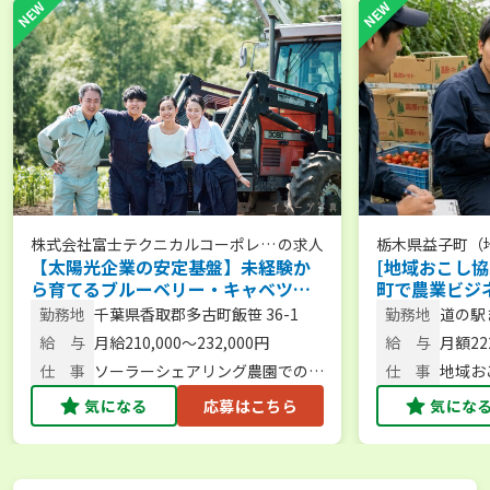
株式会社富士テクニカルコーポレー
の求人
栃木県益子町（
【太陽光企業の安定基盤】未経験か
[地域おこし協
ション
ら育てるブルーベリー・キャベツ等
町で農業ビジ
の栽培／将来の管理者候補／完全週
22.2万円／
勤務地
千葉県香取郡多古町飯笹 36-1
勤務地
道の駅
休2日制／UIターン補助あり
は相談からも
子町
給 与
月給210,000～232,000円
給 与
月額22
仕 事
ソーラーシェアリング農園での栽
仕 事
地域お
培業務および将来の管理者候補
支える
気になる
応募はこちら
気にな
支管理