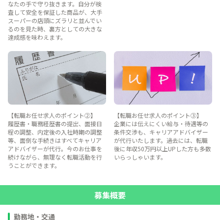
なたの手で守り抜きます。自分が検
査して安全を保証した商品が、大手
スーパーの店頭にズラリと並んでい
るのを見た時、裏方としての大きな
達成感を味わえます。
【転職お任せ求人のポイント②】
【転職お任せ求人のポイント③】
履歴書・職務経歴書の提出、面接日
企業には伝えにくい給与・待遇等の
程の調整、内定後の入社時期の調整
条件交渉も、キャリアアドバイザー
等、面倒な手続きはすべてキャリア
が代行いたします。過去には、転職
アドバイザーが代行。今のお仕事を
後に年収50万円以上UPした方も多数
続けながら、無理なく転職活動を行
いらっしゃいます。
うことができます。
募集概要
勤務地・交通