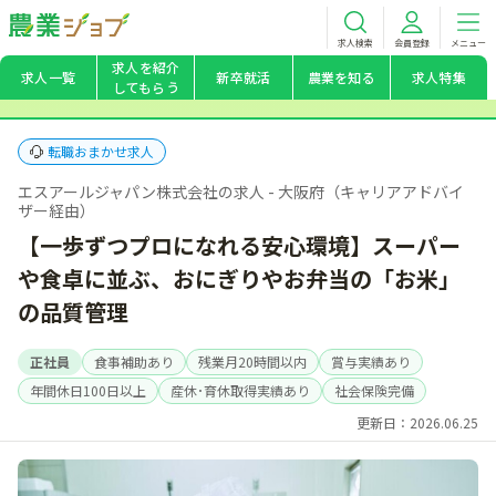
求人検索
会員登録
メニュー
求人を紹介
求人一覧
新卒就活
農業を知る
求人特集
してもらう
転職おまかせ求人
エスアールジャパン株式会社の求人 - 大阪府（キャリアアドバイ
ザー経由）
【一歩ずつプロになれる安心環境】スーパー
や食卓に並ぶ、おにぎりやお弁当の「お米」
の品質管理
正社員
食事補助あり
残業月20時間以内
賞与実績あり
年間休日100日以上
産休･育休取得実績あり
社会保険完備
更新日：2026.06.25