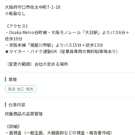
大阪府守口市佐太中町7-1-18
※転勤なし
《アクセス》
・Osaka Metro谷町線・大阪モノレール「大日駅」よりバス6分＋
徒歩10分
・京阪本線「寝屋川市駅」よりバス15分＋徒歩13分
★マイカー・バイク通勤OK（従業員専用の無料駐車場あり）
（変更の範囲）会社の定める場所
業種
製造･加工･販売
仕事内容
炊飯商品の品質管理
《詳細》
・菌検査（一般生菌、大腸菌群などの検査・報告書作成）