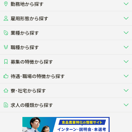
勤務地から探す
雇用形態から探す
北海道
東北
業種から探す
正社員
バイト・アルバイト・パート
関東
北陸･甲信
職種から探す
畜産（酪農･肉牛･養豚･養鶏など）
短期アルバイト
新卒（正社員･インターン）
東海
関西
募集の特徴から探す
農場･牧場･現場職
専門職（獣医師･人工授精師･
その他（独立・副業など）
酪農
肉牛
中国
四国
耕種（野菜･穀物･花卉･果樹など）
削蹄師etc）
乳牛を繁殖・飼育して生乳を出荷
和牛を繁殖・肥育して市場に出荷す
待遇･職場の特徴から探す
未経験歓迎
社会人未経験歓迎
する牧場
る牧場
九州･沖縄
海外
ドライバー
接客･販売
露地野菜･畑作
施設野菜
農業関連企業
寮･社宅から探す
畑・圃場で野菜・穀物を生産
ビニールハウスで多様な野菜の生産
養豚
社会保険完備
養鶏
家賃補助制度あり
学歴不問
夫婦での応募OK
豚を繁殖・肥育して市場に出荷す
食用鶏や鶏卵を生産し出荷する養鶏
営業･企画
経理･事務
る養豚場
場
農業資材･肥料
種苗
稲作
求人の種類から探す
その他業種
果樹
単身寮あり
世帯寮あり
食事補助あり
残業月20時間以内
50代採用実績あり
週1日～OK
農場設備・肥料・飼料の生産・流
農業用の種や苗の生産・流通・販売
水田で稲を栽培し食用米を生産
果物の栽培・収穫・観光農園など
通・販売
競走馬
研究･開発
その他畜産
WEB･IT
転職おまかせ求人
寮･社宅相談可
林業･造園
漁業･養殖
レースで活躍する馬の手入れや子馬
その他動物の畜産業（羊、ウズラな
賞与実績あり
年間休日100日以上
花卉
植物工場
週2日～OK
AT免許OK
の育成
ど）
木材の植林・伐採・加工、または
魚介類の採捕・養殖、または水産加
農業機械
流通･商社
ビニールハウスで観賞用植物の栽
環境制御された工場で野菜の生産管