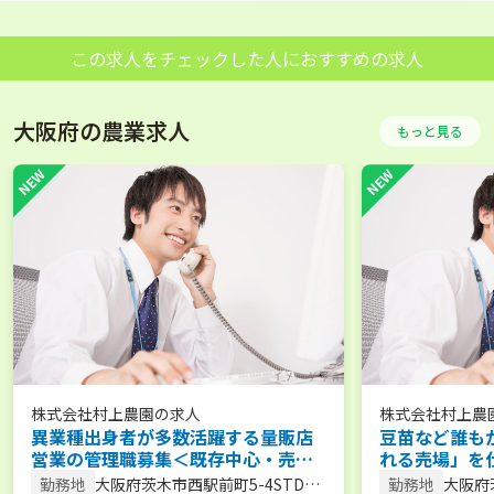
この求人をチェックした人におすすめの求人
大阪府の農業求人
もっと見る
株式会社村上農園
の求人
株式会社村上農
異業種出身者が多数活躍する量販店
豆苗など誰も
営業の管理職募集＜既存中心・売場
れる売場」を
作り＞【年休125日／土日休み／月給
販店営業【年休
勤務地
大阪府茨木市西駅前町5-4STD茨
勤務地
大阪府