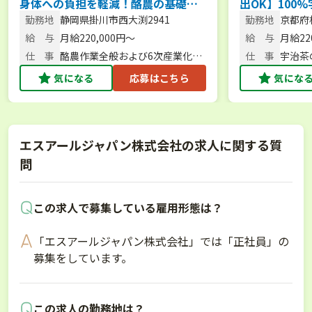
身体への負担を軽減！酪農の基礎か
出OK】100
ら学び、「食育活動」にも挑戦でき
経験から始め
勤務地
静岡県掛川市西大渕2941
勤務地
京都府
る環境
お茶づくりに
129
給 与
月給220,000円〜
給 与
月給220
仕 事
酪農作業全般および6次産業化・
仕 事
宇治茶
食育交流会の企画等
気になる
応募はこちら
気にな
エスアールジャパン株式会社の求人に関する質
問
この求人で募集している雇用形態は？
「エスアールジャパン株式会社」では「正社員」の
募集をしています。
この求人の勤務地は？