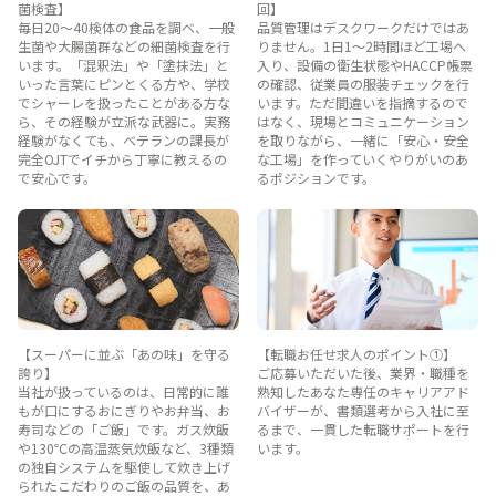
菌検査】
回】
毎日20〜40検体の食品を調べ、一般
品質管理はデスクワークだけではあ
生菌や大腸菌群などの細菌検査を行
りません。1日1〜2時間ほど工場へ
います。「混釈法」や「塗抹法」と
入り、設備の衛生状態やHACCP帳票
いった言葉にピンとくる方や、学校
の確認、従業員の服装チェックを行
でシャーレを扱ったことがある方な
います。ただ間違いを指摘するので
ら、その経験が立派な武器に。実務
はなく、現場とコミュニケーション
経験がなくても、ベテランの課長が
を取りながら、一緒に「安心・安全
完全OJTでイチから丁寧に教えるの
な工場」を作っていくやりがいのあ
で安心です。
るポジションです。
【スーパーに並ぶ「あの味」を守る
【転職お任せ求人のポイント①】
誇り】
ご応募いただいた後、業界・職種を
当社が扱っているのは、日常的に誰
熟知したあなた専任のキャリアアド
もが口にするおにぎりやお弁当、お
バイザーが、書類選考から入社に至
寿司などの「ご飯」です。ガス炊飯
るまで、一貫した転職サポートを行
や130℃の高温蒸気炊飯など、3種類
います。
の独自システムを駆使して炊き上げ
られたこだわりのご飯の品質を、あ