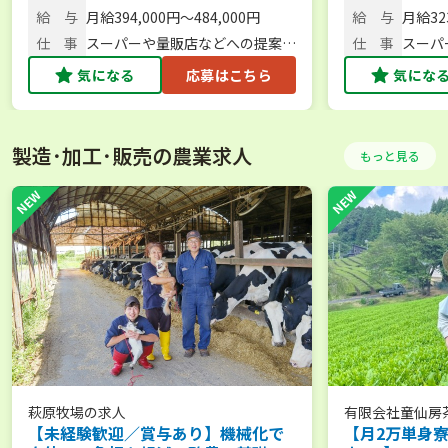
39万円以上】＠大阪府
給32万円以上
木ビル3階
木ビル
給 与
月給394,000円～484,000円
給 与
月給323
仕 事
スーパーや量販店などへの提案営
仕 事
スーパ
業・企画提案／管理職
業／企
気になる
応募はこちら
気にな
製造･加工･販売の農業求人
もっと見る
萩原牧場
の求人
有限会社童仙房
【未経験歓迎／賞与あり】機械化で
【月2万単身