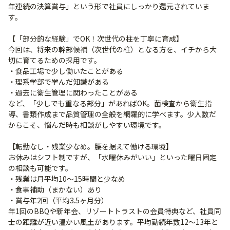
年連続の決算賞与」という形で社員にしっかり還元されていま
す。
【「部分的な経験」でOK！次世代の柱を丁寧に育成】
今回は、将来の幹部候補（次世代の柱）となる方を、イチから大
切に育てるための採用です。
・食品工場で少し働いたことがある
・理系学部で学んだ知識がある
・過去に衛生管理に関わったことがある
など、「少しでも重なる部分」があればOK。菌検査から衛生指
導、書類作成まで品質管理の全般を網羅的に学べます。少人数だ
からこそ、悩んだ時も相談がしやすい環境です。
【転勤なし・残業少なめ。腰を据えて働ける環境】
お休みはシフト制ですが、「水曜休みがいい」といった曜日固定
の相談も可能です。
・残業は月平均10〜15時間と少なめ
・食事補助（まかない）あり
・賞与年2回（平均3.5ヶ月分）
年1回のBBQや新年会、リゾートトラストの会員特典など、社員同
士の距離が近い温かい風土があります。平均勤続年数12〜13年と