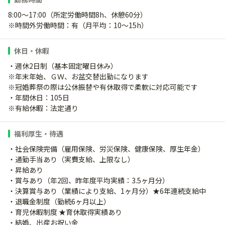
8:00～17:00（所定労働時間8h、休憩60分）
※時間外労働時間：有（月平均：10～15h）
休日・休暇
・週休2日制（基本固定曜日休み）
※年末年始、ＧＷ、お盆交替出勤になります
※冠婚葬祭の際は公休振替や有休取得で柔軟に対応可能です
・年間休日：105日
※有給休暇：法定通り
福利厚生・待遇
・社会保険完備（雇用保険、労災保険、健康保険、厚生年金）
・通勤手当あり（実費支給、上限なし）
・昇給あり
・賞与あり（年2回、昨年度平均実績：3.5ヶ月分）
・決算賞与あり（業績により支給、1ヶ月分）★6年連続支給中
・退職金制度（勤続6ヶ月以上）
・育児休暇制度 ★育休取得実績あり
・結婚、出産お祝い金