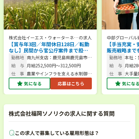
株式会社イーエス・ウォーターネッ
の求人
中部グローバル
【賞与年3回／年間休日128日／転勤
【手当充実・
ト
なし】民間から官公庁案件まで担
販売戦略まで
当！農業用散水機トップメーカーの
菜のルート営
勤務地
南九州支店：鹿児島県鹿児島市下
勤務地
本社：
提案営業職＜鹿児島勤務＞
荒田4丁目54番15号
場八反
給 与
月給252,500円～312,500円
給 与
月給280
仕 事
農業やインフラを支える水制御機
仕 事
大手量
器・散水システムの提案営業
売戦略
気になる
応募はこちら
気にな
株式会社福岡ソノリクの求人に関する質問
この求人で募集している雇用形態は？