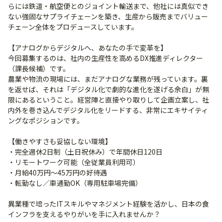
らには鉄道・航空便とのジョイント輸送まで、他社には真似でき
ない強固なサプライチェーンを築き、生産から販売までバリュー
チェーン全体をプロデュースしています。
【アナログからデジタルへ、あなたの手で変革を】
今回募集するのは、社内の生産性を高めるDX推進ディレクター
（課長候補）です。
農業や物流の現場には、まだアナログな業務が残っています。裏
を返せば、それは「デジタル化で劇的な進化を遂げる余白」が無
限にあるということ。経営陣と直接やり取りして企画立案し、社
内外を巻き込んでデジタル化をリードする、非常にエキサイティ
ングなポジションです。
【働きやすさも妥協しない環境】
・完全週休2日制（土日祝休み）で年間休日120日
・リモートワーク可能（全従業員利用可）
・月給40万円〜45万円の好待遇
・転勤なし／車通勤OK（専用駐車場完備）
異業種で培ったITスキルやマネジメント経験を活かし、日本の食
インフラを支えるやりがいを手に入れませんか？