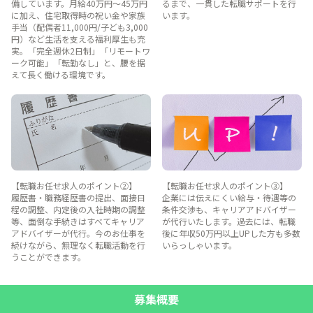
備しています。月給40万円〜45万円
るまで、一貫した転職サポートを行
に加え、住宅取得時の祝い金や家族
います。
手当（配偶者11,000円/子ども3,000
円）など生活を支える福利厚生も充
実。「完全週休2日制」「リモートワ
ーク可能」「転勤なし」と、腰を据
えて長く働ける環境です。
【転職お任せ求人のポイント②】
【転職お任せ求人のポイント③】
履歴書・職務経歴書の提出、面接日
企業には伝えにくい給与・待遇等の
程の調整、内定後の入社時期の調整
条件交渉も、キャリアアドバイザー
等、面倒な手続きはすべてキャリア
が代行いたします。過去には、転職
アドバイザーが代行。今のお仕事を
後に年収50万円以上UPした方も多数
続けながら、無理なく転職活動を行
いらっしゃいます。
うことができます。
募集概要