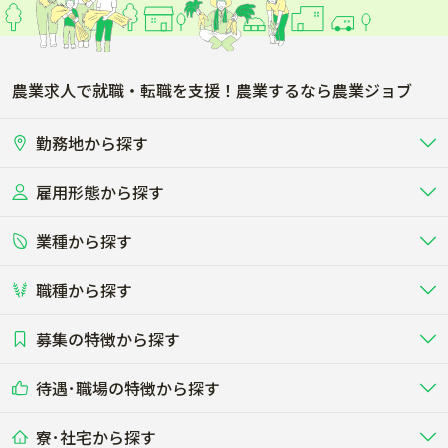
農業求人で就職・転職を支援！農業するなら農業ジョブ
勤務地から探す
雇用形態から探す
北海道
東北
業種から探す
正社員
バイト・アルバイト・パート
関東
北陸･甲信
職種から探す
畜産（酪農･肉牛･養豚･養鶏など）
短期アルバイト
新卒（正社員･インターン）
東海
関西
募集の特徴から探す
農場･牧場･現場職
専門職（獣医師･人工授精師･
その他（独立・副業など）
酪農
肉牛
中国
四国
耕種（野菜･穀物･花卉･果樹など）
削蹄師etc）
乳牛を繁殖・飼育して生乳を出荷
和牛を繁殖・肥育して市場に出荷す
待遇･職場の特徴から探す
未経験歓迎
社会人未経験歓迎
する牧場
る牧場
九州･沖縄
海外
ドライバー
接客･販売
露地野菜･畑作
施設野菜
農業関連企業
寮･社宅から探す
畑・圃場で野菜・穀物を生産
ビニールハウスで多様な野菜の生産
養豚
社会保険完備
養鶏
家賃補助制度あり
学歴不問
夫婦での応募OK