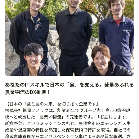
あなたのITスキルで日本の「食」を支える。裁量あふれる
農業物流のDX推進！
【日本の「食と農の未来」を切り拓く企業です】
株式会社福岡ソノリクは、創業30年でグループ売上高120億円規
模へと成長した「農業×物流」の先駆者です。「お届けします、
新鮮野菜」というミッションのもと、農作物別のエチレンガス生
成量や温度帯の特性を熟知した保管技術で特許を取得。自社での
冷蔵倉庫管理からエアサスペンション車による高品質な輸送、さ