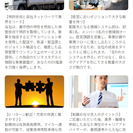
【特許技術と自社ネットワークで業
【経営に近いポジションで大きな裁
界をリード】
量を持つ】
当社は、農作物の特性を熟知した保
配属先となる情報システム部は、部
管技術で特許を取得しています。衝
長1名、メンバー3名の少数精鋭チー
撃を吸収するエアサスペンション車
ム。経営課題を定義し、事業計画や
を使用した配送や、鉄道・航空便と
業務フローに落とし込むところから
のジョイント輸送など、徹底した品
お任せするため、会社の成長をダイ
質管理でワンランク上のサービスを
レクトに感じられます。「言われた
提供。この独自のビジネスモデルと
システムを作る」のではなく、自ら
強固な事業基盤が、あなたのDX推進
のアイデアを形にできる裁量の大き
を力強く後押しします。
さが魅力です。
【U・Iターン歓迎！充実の待遇と働
【転職お任せ求人のポイント①】
きやすさ】
ご応募いただいた後、業界・職種を
勤務地は佐賀県鳥栖市。マイカー通
熟知したあなた専任のキャリアアド
勤が可能で、従業員専用駐車場も完
バイザーが、書類選考から入社に至