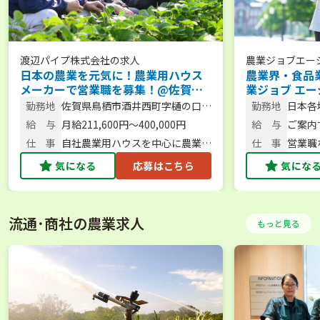
渡辺パイプ株式会社
の求人
農業ジョブエー
日本の農業を元気に！農業用ハウス
農業界・食品
メーカーで営業職を募集！@佐賀県
業ジョブ エー
【年間休日124日／各種手当充実】
リアアドバイ
勤務地
佐賀県鳥栖市酒井西町字樋の口
勤務地
日本各
成功を無料サ
689-5
給 与
月給211,600円～400,000円
給 与
ご案内
異なり
仕 事
自社農業用ハウスを中心に農業関
仕 事
営業職
連商材をトータルに提案・販売
職・獣
気になる
応募はこちら
気にな
流通･商社の農業求人
もっと見る