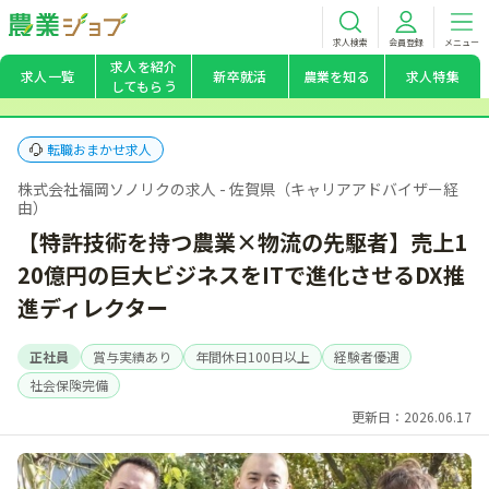
求人検索
会員登録
メニュー
求人を紹介
求人一覧
新卒就活
農業を知る
求人特集
してもらう
転職おまかせ求人
株式会社福岡ソノリクの求人 - 佐賀県（キャリアアドバイザー経
由）
【特許技術を持つ農業×物流の先駆者】売上1
20億円の巨大ビジネスをITで進化させるDX推
進ディレクター
正社員
賞与実績あり
年間休日100日以上
経験者優遇
社会保険完備
更新日：2026.06.17