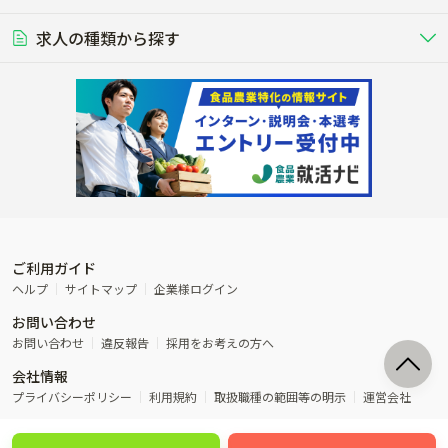
豚を繁殖・肥育して市場に出荷す
食用鶏や鶏卵を生産し出荷する養鶏
営業･企画
経理･事務
る養豚場
場
農業資材･肥料
種苗
稲作
求人の種類から探す
その他業種
果樹
単身寮あり
世帯寮あり
食事補助あり
残業月20時間以内
50代採用実績あり
週1日～OK
農場設備・肥料・飼料の生産・流
農業用の種や苗の生産・流通・販売
水田で稲を栽培し食用米を生産
果物の栽培・収穫・観光農園など
通・販売
競走馬
研究･開発
その他畜産
WEB･IT
転職おまかせ求人
寮･社宅相談可
林業･造園
漁業･養殖
レースで活躍する馬の手入れや子馬
その他動物の畜産業（羊、ウズラな
賞与実績あり
年間休日100日以上
花卉
植物工場
週2日～OK
AT免許OK
の育成
ど）
木材の植林・伐採・加工、または
魚介類の採捕・養殖、または水産加
農業機械
流通･商社
ビニールハウスで観賞用植物の栽
環境制御された工場で野菜の生産管
その他職種
造園庭師
工場
農業用の機械・機材の開発・販
農産物・農産品の物流・卸し・輸出
培
理
経験者優遇
独立支援可能
売・リース
入
内定まで最短1週間
管理者･幹部採用
製造･加工･販売
福祉
産休･育休取得実績あり
農産物から食品を製造・加工・販
福祉事業と農業生産を連携させたビ
売
ジネス
ご利用ガイド
その他農業関連企業
ヘルプ
サイトマップ
企業様ログイン
農業に密接に関わるその他のビジ
お問い合わせ
ネス
お問い合わせ
違反報告
採用をお考えの方へ
会社情報
プライバシーポリシー
利用規約
取扱職種の範囲等の明示
運営会社