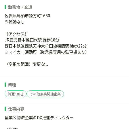
勤務地・交通
佐賀県鳥栖市姫方町1660
※転勤なし
《アクセス》
JR鹿児島本線田代駅 徒歩18分
西日本鉄道西鉄天神大牟田線端間駅 徒歩22分
※マイカー通勤可（従業員専用の駐車場あり）
（変更の範囲）変更なし
業種
流通･商社
その他農業関連企業
仕事内容
農業×物流企業のDX推進ディレクター