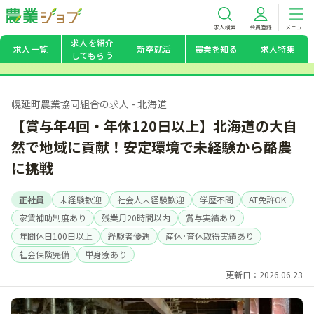
求人検索
会員登録
メニュー
求人を紹介
求人一覧
新卒就活
農業を知る
求人特集
してもらう
幌延町農業協同組合の求人 - 北海道
【賞与年4回・年休120日以上】北海道の大自
然で地域に貢献！安定環境で未経験から酪農
に挑戦
正社員
未経験歓迎
社会人未経験歓迎
学歴不問
AT免許OK
家賃補助制度あり
残業月20時間以内
賞与実績あり
年間休日100日以上
経験者優遇
産休･育休取得実績あり
社会保険完備
単身寮あり
更新日：2026.06.23