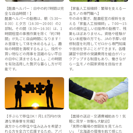
【酪農ヘルパー：日中の約7時間は完
【家畜人工授精師：繁殖を支える一
全な自由時間！】
生モノの専門職へ】
酪農ヘルパーの勤務は、朝（5:30〜
牛の命を繋ぎ、酪農経営の根幹を支
8:30）と夕方（16:30〜20:00）の2
える「家畜人工授精師」。7:00〜15:
部制。その間（8:30〜16:30）は、1
45の規則正しい日勤帯の勤務で、残
時間程度の事務作業を除く「約7時
業もほぼありません。資格や経験が
間」が丸ごと自由時間になります！
ない未経験の方でも、JAの手厚い研
お昼寝をして体を休めるもよし、趣
修制度を利用してゼロから専門知識
味の時間を満喫するもよし、役所や
や技術を学ぶことができます。各種
買い物などの用事を混雑のない平日
講習や研修の受講費用を組合がバッ
の日中に済ませるもよし。この時間
クアップする制度もあり、働きなが
を有効活用した贅沢な暮らし方が可
ら一生モノの国家資格を目指せま
能です。
す。
【手ぶらで移住OK！月1.8万円の快
【面接の送迎・交通費補助あり！気
適な単身寮を完備】
軽に見学・体験も大歓迎】
遠方からの移住や住み込みを希望さ
「実際の職場の雰囲気を見てみた
れる方を全力で応援するため、アパ
い」「北海道の環境を肌で感じた