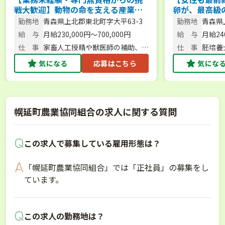
戦大歓迎】動物の命を支える産業動
卵が、最高級
物医療の最前線！まずは見学・体験
「胚培養技術
勤務地
青森県上北郡東北町字大平63-3
勤務地
青森県
から
給 与
月給230,000円～700,000円
給 与
月給24
仕 事
家畜人工授精や獣医師の補助、農
仕 事
胚培養
場作業など
気になる
応募はこちら
気にな
幌延町農業協同組合の求人に関する質問
この求人で募集している雇用形態は？
「幌延町農業協同組合」では「正社員」の募集をし
ています。
この求人の勤務地は？