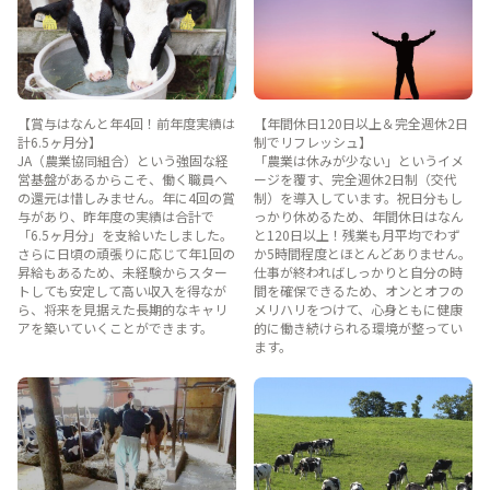
【賞与はなんと年4回！前年度実績は
【年間休日120日以上＆完全週休2日
計6.5ヶ月分】
制でリフレッシュ】
JA（農業協同組合）という強固な経
「農業は休みが少ない」というイメ
営基盤があるからこそ、働く職員へ
ージを覆す、完全週休2日制（交代
の還元は惜しみません。年に4回の賞
制）を導入しています。祝日分もし
与があり、昨年度の実績は合計で
っかり休めるため、年間休日はなん
「6.5ヶ月分」を支給いたしました。
と120日以上！残業も月平均でわず
さらに日頃の頑張りに応じて年1回の
か5時間程度とほとんどありません。
昇給もあるため、未経験からスター
仕事が終わればしっかりと自分の時
トしても安定して高い収入を得なが
間を確保できるため、オンとオフの
ら、将来を見据えた長期的なキャリ
メリハリをつけて、心身ともに健康
アを築いていくことができます。
的に働き続けられる環境が整ってい
ます。