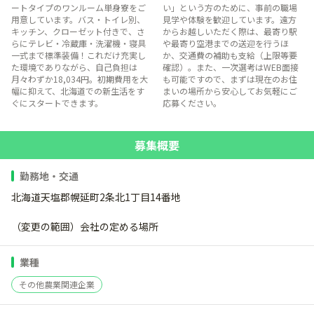
ートタイプのワンルーム単身寮をご
い」という方のために、事前の職場
用意しています。バス・トイレ別、
見学や体験を歓迎しています。遠方
キッチン、クローゼット付きで、さ
からお越しいただく際は、最寄り駅
らにテレビ・冷蔵庫・洗濯機・寝具
や最寄り空港までの送迎を行うほ
一式まで標準装備！これだけ充実し
か、交通費の補助も支給（上限等要
た環境でありながら、自己負担は
確認）。また、一次選考はWEB面接
月々わずか18,034円。初期費用を大
も可能ですので、まずは現在のお住
幅に抑えて、北海道での新生活をす
まいの場所から安心してお気軽にご
ぐにスタートできます。
応募ください。
募集概要
勤務地・交通
北海道天塩郡幌延町2条北1丁目14番地
（変更の範囲）会社の定める場所
業種
その他農業関連企業