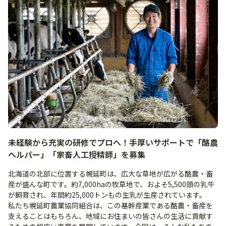
未経験から充実の研修でプロへ！手厚いサポートで「酪農
ヘルパー」「家畜人工授精師」を募集
北海道の北部に位置する幌延町は、広大な草地が広がる酪農・畜
産が盛んな町です。約7,000haの牧草地で、およそ5,500頭の乳牛
が飼育され、年間約25,000トンもの生乳が生産されています。
私たち幌延町農業協同組合は、この基幹産業である酪農・畜産を
支えることはもちろん、地域にお住まいの皆さんの生活に貢献す