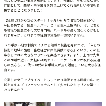
るための幅広い事業を展開しています。今回は、そんな私たちの
仲間として、酪農・畜産業界を盛り上げてくれる新しい仲間を募
集することになりました！
【経験ゼロから安心スタート！手厚い研修で現場の最前線へ】
今回募集する「酪農ヘルパー」と「家畜人工授精師」は、どちら
も地域の酪農に不可欠な専門職。ハードルが高く聞こえるかもし
れませんが、これまでの経験や資格は一切問いません。
JAの手厚い研修制度でイチから知識と技術を身につけ、「自らの
技術で地域の酪農・畜産経営に直接貢献できる」という、この仕
事ならではの大きなやりがいを実感できます。また、上司や先輩
との距離が近く、気軽に相談やコミュニケーションが取れる風通
しの良さも、20代〜30代の若手職員が長く活躍している大きな理
由です。
充実した休日でプライベートもしっかり確保できる環境の中、地
域を支えるプロフェッショナルとして安定したキャリアを築いて
みませんか？