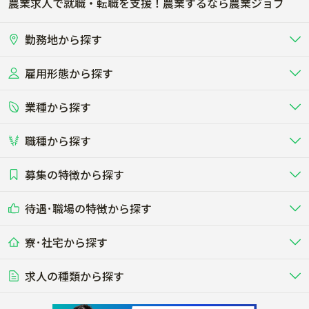
農業求人で就職・転職を支援！農業するなら農業ジョブ
勤務地から探す
雇用形態から探す
北海道
東北
業種から探す
正社員
バイト・アルバイト・パート
関東
北陸･甲信
職種から探す
畜産（酪農･肉牛･養豚･養鶏など）
短期アルバイト
新卒（正社員･インターン）
東海
関西
募集の特徴から探す
農場･牧場･現場職
専門職（獣医師･人工授精師･
その他（独立・副業など）
酪農
肉牛
中国
四国
耕種（野菜･穀物･花卉･果樹など）
削蹄師etc）
乳牛を繁殖・飼育して生乳を出荷
和牛を繁殖・肥育して市場に出荷す
待遇･職場の特徴から探す
未経験歓迎
社会人未経験歓迎
する牧場
る牧場
九州･沖縄
海外
ドライバー
接客･販売
露地野菜･畑作
施設野菜
農業関連企業
寮･社宅から探す
畑・圃場で野菜・穀物を生産
ビニールハウスで多様な野菜の生産
養豚
社会保険完備
養鶏
家賃補助制度あり
学歴不問
夫婦での応募OK
豚を繁殖・肥育して市場に出荷す
食用鶏や鶏卵を生産し出荷する養鶏
営業･企画
経理･事務
る養豚場
場
農業資材･肥料
種苗
稲作
求人の種類から探す
その他業種
果樹
単身寮あり
世帯寮あり
食事補助あり
残業月20時間以内
50代採用実績あり
週1日～OK
農場設備・肥料・飼料の生産・流
農業用の種や苗の生産・流通・販売
水田で稲を栽培し食用米を生産
果物の栽培・収穫・観光農園など
通・販売
競走馬
研究･開発
その他畜産
WEB･IT