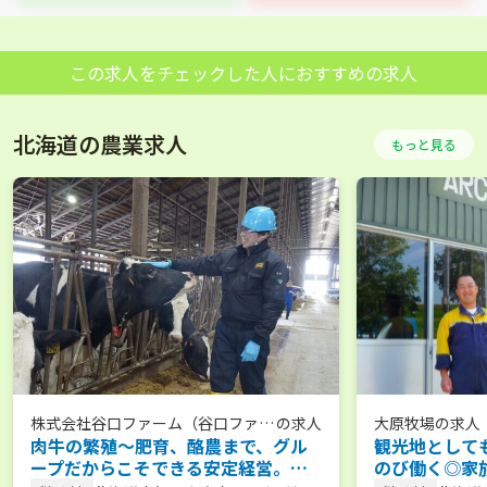
この求人をチェックした人におすすめの求人
北海道の農業求人
もっと見る
株式会社谷口ファーム（谷口ファー
の求人
大原牧場
の求人
肉牛の繁殖～肥育、酪農まで、グル
観光地として
ムグループ）
ープだからこそできる安定経営。こ
のび働く◎家