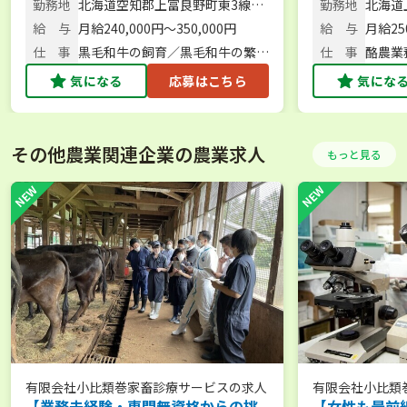
こだけのブランド牛を育てていま
で、酪農の全
勤務地
北海道空知郡上富良野町東3線北
勤務地
北海道
す。月8休でプライベートも充実。
す！ 【月給2
24号
給 与
月給240,000円～350,000円
給 与
月給25
【安心して働ける制度/人気のふらの
用】
仕 事
黒毛和牛の飼育／黒毛和牛の繁
仕 事
酪農業
エリアでのお仕事/転居費用支援】
殖・子牛の育成／搾乳牛の飼養管
気になる
応募はこちら
気にな
理
その他農業関連企業の農業求人
もっと見る
有限会社小比類巻家畜診療サービス
の求人
有限会社小比類
【業務未経験・専門無資格からの挑
【女性も最前