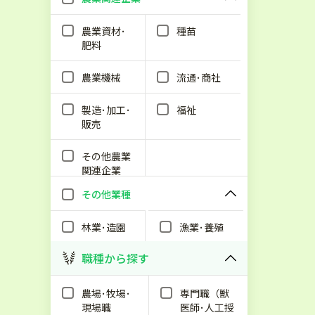
農業資材･
種苗
肥料
農業機械
流通･商社
製造･加工･
福祉
販売
その他農業
関連企業
その他業種
林業･造園
漁業･養殖
職種から探す
農場･牧場･
専門職（獣
現場職
医師･人工授