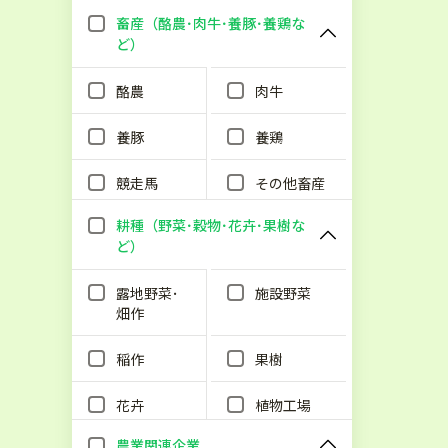
畜産（酪農･肉牛･養豚･養鶏な
ど）
酪農
肉牛
養豚
養鶏
競走馬
その他畜産
耕種（野菜･穀物･花卉･果樹な
ど）
露地野菜･
施設野菜
畑作
稲作
果樹
花卉
植物工場
農業関連企業