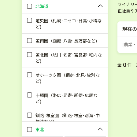
ワイナリ
北海道
正社員や
道央圏（札幌･ニセコ･日高･小樽な
ど)
現在の
道南圏（函館･八雲･長万部など)
[農業
道北圏（旭川･名寄･富良野･稚内な
ど)
0
全
件 
オホーツク圏（網走･北見･紋別な
ど)
十勝圏（帯広･足寄･新得･広尾な
ど)
釧路･根室圏（釧路･根室･別海･中
標津など)
東北