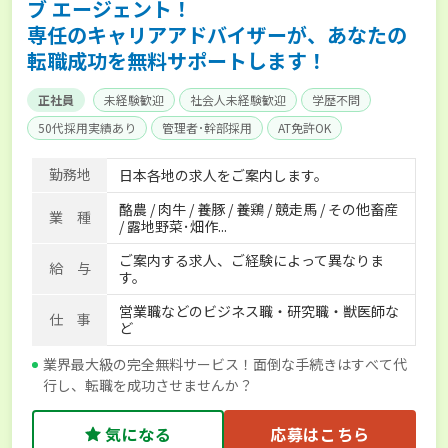
ブ エージェント！
専任のキャリアアドバイザーが、あなたの
転職成功を無料サポートします！
正社員
未経験歓迎
社会人未経験歓迎
学歴不問
50代採用実績あり
管理者･幹部採用
AT免許OK
家賃補助制度あり
食事補助あり
残業月20時間以内
勤務地
日本各地の求人をご案内します。
賞与実績あり
年間休日100日以上
経験者優遇
酪農 / 肉牛 / 養豚 / 養鶏 / 競走馬 / その他畜産
独立支援可能
社会保険完備
単身寮あり
世帯寮あり
業 種
/ 露地野菜･畑作...
寮･社宅相談可
ご案内する求人、ご経験によって異なりま
給 与
す。
営業職などのビジネス職・研究職・獣医師な
仕 事
ど
業界最大級の完全無料サービス！面倒な手続きはすべて代
行し、転職を成功させませんか？
気になる
応募はこちら