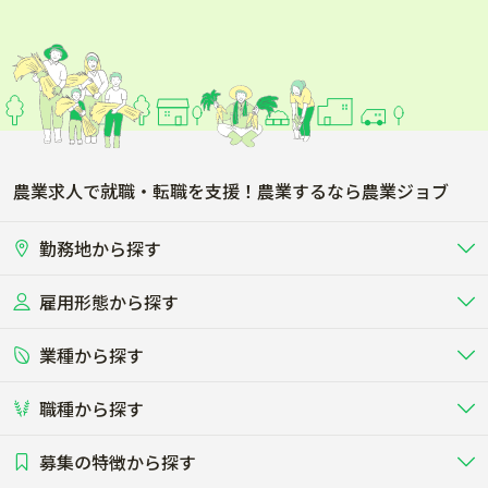
農業求人で就職・転職を支援！農業するなら農業ジョブ
勤務地から探す
雇用形態から探す
北海道
東北
業種から探す
正社員
バイト・アルバイト・パート
関東
北陸･甲信
職種から探す
畜産（酪農･肉牛･養豚･養鶏など）
短期アルバイト
新卒（正社員･インターン）
東海
関西
募集の特徴から探す
農場･牧場･現場職
専門職（獣医師･人工授精師･
その他（独立・副業など）
酪農
肉牛
中国
四国
耕種（野菜･穀物･花卉･果樹など）
削蹄師etc）