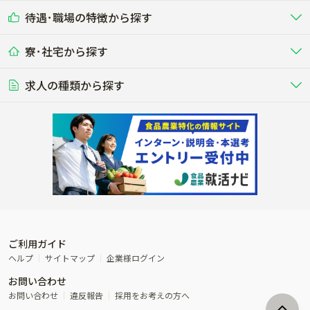
乳牛を繁殖・飼育して生乳を出荷
和牛を繁殖・肥育して市場に出荷す
待遇･職場の特徴から探す
未経験歓迎
社会人未経験歓迎
する牧場
る牧場
九州･沖縄
海外
ドライバー
接客･販売
露地野菜･畑作
施設野菜
農業関連企業
寮･社宅から探す
畑・圃場で野菜・穀物を生産
ビニールハウスで多様な野菜の生産
養豚
社会保険完備
養鶏
家賃補助制度あり
学歴不問
夫婦での応募OK
豚を繁殖・肥育して市場に出荷す
食用鶏や鶏卵を生産し出荷する養鶏
営業･企画
経理･事務
る養豚場
場
農業資材･肥料
種苗
稲作
求人の種類から探す
その他業種
果樹
単身寮あり
世帯寮あり
食事補助あり
残業月20時間以内
50代採用実績あり
週1日～OK
農場設備・肥料・飼料の生産・流
農業用の種や苗の生産・流通・販売
水田で稲を栽培し食用米を生産
果物の栽培・収穫・観光農園など
通・販売
競走馬
研究･開発
その他畜産
WEB･IT
転職おまかせ求人
寮･社宅相談可
林業･造園
漁業･養殖
レースで活躍する馬の手入れや子馬
その他動物の畜産業（羊、ウズラな
賞与実績あり
年間休日100日以上
花卉
植物工場
週2日～OK
AT免許OK
の育成
ど）
木材の植林・伐採・加工、または
魚介類の採捕・養殖、または水産加
農業機械
流通･商社
ビニールハウスで観賞用植物の栽
環境制御された工場で野菜の生産管
その他職種
造園庭師
工場
農業用の機械・機材の開発・販
農産物・農産品の物流・卸し・輸出
培
理
経験者優遇
独立支援可能
売・リース
入
内定まで最短1週間
管理者･幹部採用
製造･加工･販売
福祉
産休･育休取得実績あり
農産物から食品を製造・加工・販
福祉事業と農業生産を連携させたビ
売
ジネス
ご利用ガイド
その他農業関連企業
ヘルプ
サイトマップ
企業様ログイン
農業に密接に関わるその他のビジ
お問い合わせ
ネス
お問い合わせ
違反報告
採用をお考えの方へ