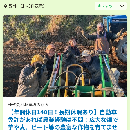
5
全
件 （1〜5件表示）
おすすめ...
株式会社林農場の求人
【年間休日140日！長期休暇あり】自動車
免許があれば農業経験は不問！広大な畑で
芋や麦、ビート等の豊富な作物を育てませ