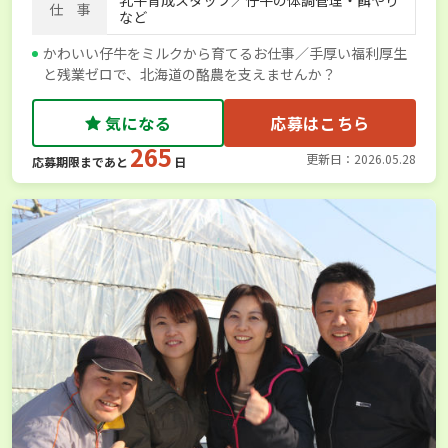
乳牛育成スタッフ／仔牛の体調管理・餌やり
仕 事
など
かわいい仔牛をミルクから育てるお仕事／手厚い福利厚生
と残業ゼロで、北海道の酪農を支えませんか？
気になる
応募はこちら
265
更新日：2026.05.28
応募期限まであと
日