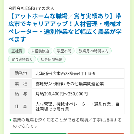
合同会社EGFarmの求人
【アットホームな職場／賞与実績あり】帯
広市でキャリアアップ！人材管理・機械オ
ペレーター・選別作業など幅広く農業が学
べます
正社員
未経験歓迎
学歴不問
残業月20時間以内
賞与実績あり
社会保険完備
勤務地
北海道帯広市西23条南4丁目3-9
業 種
露地野菜･畑作 / その他農業関連企業
給 与
月給206,400円〜250,000円
人材管理、機械オペレーター・選別作業、自
仕 事
社圃場での農作業
農業の現場を深く知ることができる環境／丁寧に指導する
ので安心です