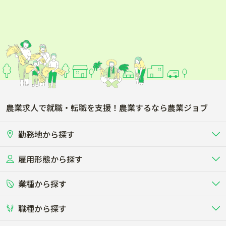
農業求人で就職・転職を支援！農業するなら農業ジョブ
勤務地から探す
雇用形態から探す
北海道
東北
業種から探す
正社員
バイト・アルバイト・パート
関東
北陸･甲信
職種から探す
畜産（酪農･肉牛･養豚･養鶏など）
短期アルバイト
新卒（正社員･インターン）
東海
関西