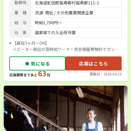
勤務地
北海道虻田郡留寿都村留寿都111-1
業 種
流通･商社 / その他農業関連企業
給 与
時給1,700円～
仕 事
選果場での入出荷作業
【最短3ヶ月〜OK】
リピーター続出の高時給ワーク！完全個室寮無料でガッツ
リ稼ぎながら北海道を満喫しよう！
気になる
応募はこちら
63
更新日：2026.04.10
応募期限まであと
日