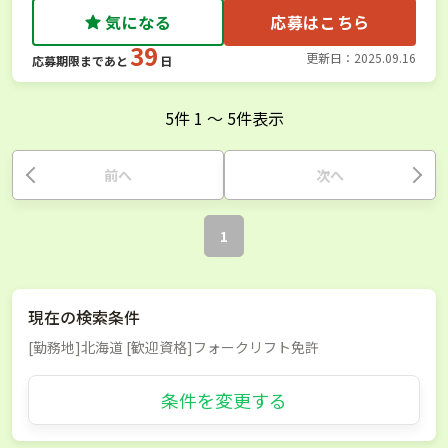
気になる
応募はこちら
39
更新日：2025.09.16
応募期限まであと
日
5
件
1
〜
5
件表示
前へ
次へ
1
現在の検索条件
[勤務地]北海道 [歓迎資格]フォークリフト免許
条件を変更する