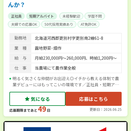
んか？
正社員
短期アルバイト
未経験歓迎
学歴不問
夫婦での応募OK
50代採用実績あり
AT免許OK
残業月20時間以内
賞与実績あり
年間休日100日以上
勤務地
北海道河西郡更別村字更別南2線61-8
社会保険完備
業 種
露地野菜･畑作
給 与
月給230,000円〜260,000円、時給1,200円～
仕 事
当農場にて農作業全般
明るく気さくな仲間がお出迎え◎イチから教える体制で農
業デビューにはもってこいの環境です／正社員・短期アル
バイト募集
気になる
応募はこちら
49
更新日：2026.06.25
応募期限まであと
日