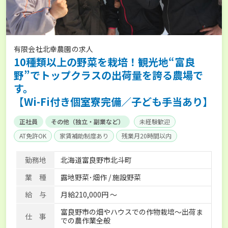
有限会社北幸農園の求人
10種類以上の野菜を栽培！観光地“富良
野”でトップクラスの出荷量を誇る農場で
す。
【Wi-Fi付き個室寮完備／子ども手当あり】
正社員
その他（独立・副業など）
未経験歓迎
AT免許OK
家賃補助制度あり
残業月20時間以内
賞与実績あり
独立支援可能
社会保険完備
単身寮あり
勤務地
北海道富良野市北斗町
業 種
露地野菜･畑作 / 施設野菜
給 与
月給210,000円 〜
富良野市の畑やハウスでの作物栽培～出荷ま
仕 事
での農作業全般