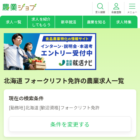
求人検索
会員登録
メニュー
求人を紹介
求人一覧
新卒就活
農業を知る
求人特集
してもらう
北海道 フォークリフト免許の農業求人一覧
現在の検索条件
[勤務地]北海道 [歓迎資格]フォークリフト免許
条件を変更する