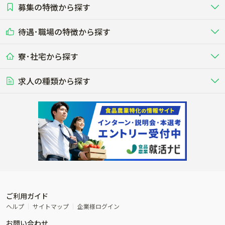
募集の特徴から探す
農場･牧場･現場職
専門職（獣医師･人工授精師･
その他（独立・副業など）
酪農
肉牛
中国
四国
耕種（野菜･穀物･花卉･果樹など）
削蹄師etc）
乳牛を繁殖・飼育して生乳を出荷
和牛を繁殖・肥育して市場に出荷す
待遇･職場の特徴から探す
未経験歓迎
社会人未経験歓迎
する牧場
る牧場
九州･沖縄
海外
ドライバー
接客･販売
露地野菜･畑作
施設野菜
農業関連企業
寮･社宅から探す
畑・圃場で野菜・穀物を生産
ビニールハウスで多様な野菜の生産
養豚
社会保険完備
養鶏
家賃補助制度あり
学歴不問
夫婦での応募OK
豚を繁殖・肥育して市場に出荷す
食用鶏や鶏卵を生産し出荷する養鶏
営業･企画
経理･事務
る養豚場
場
農業資材･肥料
種苗
稲作
求人の種類から探す
その他業種
果樹
単身寮あり
世帯寮あり
食事補助あり
残業月20時間以内
50代採用実績あり
週1日～OK
農場設備・肥料・飼料の生産・流
農業用の種や苗の生産・流通・販売
水田で稲を栽培し食用米を生産
果物の栽培・収穫・観光農園など
通・販売
競走馬
研究･開発
その他畜産
WEB･IT
転職おまかせ求人
寮･社宅相談可
林業･造園
漁業･養殖
レースで活躍する馬の手入れや子馬
その他動物の畜産業（羊、ウズラな
賞与実績あり
年間休日100日以上
花卉
植物工場
週2日～OK
AT免許OK
の育成
ど）
木材の植林・伐採・加工、または
魚介類の採捕・養殖、または水産加
農業機械
流通･商社
ビニールハウスで観賞用植物の栽
環境制御された工場で野菜の生産管
その他職種
造園庭師
工場
農業用の機械・機材の開発・販
農産物・農産品の物流・卸し・輸出
培
理
経験者優遇
独立支援可能
売・リース
入
内定まで最短1週間
管理者･幹部採用
製造･加工･販売
福祉
産休･育休取得実績あり
農産物から食品を製造・加工・販
福祉事業と農業生産を連携させたビ
売
ジネス
ご利用ガイド
その他農業関連企業
ヘルプ
サイトマップ
企業様ログイン
農業に密接に関わるその他のビジ
お問い合わせ
ネス