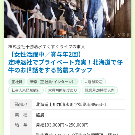
株式会社十勝清水すくすくライフの求人
【女性活躍中／賞与年2回】
定時退社でプライベート充実！北海道で仔
牛のお世話をする酪農スタッフ
正社員
新卒（正社員･インターン）
未経験歓迎
社会人未経験歓迎
家賃補助制度あり
残業月20時間以内
賞与実績あり
年間休日100日以上
社会保険完備
勤務地
北海道上川郡清水町字御影南4線63-1
業 種
酪農
給 与
月給193,000円〜250,000円