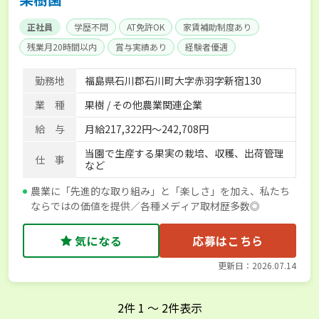
正社員
学歴不問
AT免許OK
家賃補助制度あり
残業月20時間以内
賞与実績あり
経験者優遇
社会保険完備
単身寮あり
勤務地
福島県石川郡石川町大字赤羽字新宿130
業 種
果樹 / その他農業関連企業
給 与
月給217,322円～242,708円
当園で生産する果実の栽培、収穫、出荷管理
仕 事
など
農業に「先進的な取り組み」と「楽しさ」を加え、私たち
ならではの価値を提供／各種メディア取材歴多数◎
気になる
応募はこちら
更新日：2026.07.14
2
件
1
〜
2
件表示