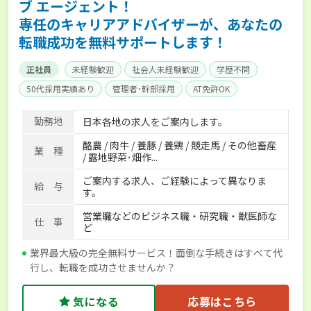
ブ エージェント！
専任のキャリアアドバイザーが、あなたの
転職成功を無料サポートします！
正社員
未経験歓迎
社会人未経験歓迎
学歴不問
50代採用実績あり
管理者･幹部採用
AT免許OK
家賃補助制度あり
食事補助あり
残業月20時間以内
勤務地
日本各地の求人をご案内します。
賞与実績あり
年間休日100日以上
経験者優遇
酪農 / 肉牛 / 養豚 / 養鶏 / 競走馬 / その他畜産
独立支援可能
社会保険完備
単身寮あり
世帯寮あり
業 種
/ 露地野菜･畑作...
寮･社宅相談可
ご案内する求人、ご経験によって異なりま
給 与
す。
営業職などのビジネス職・研究職・獣医師な
仕 事
ど
業界最大級の完全無料サービス！面倒な手続きはすべて代
行し、転職を成功させませんか？
気になる
応募はこちら