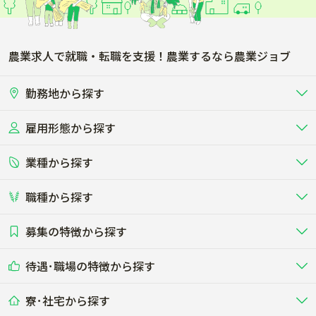
農業求人で就職・転職を支援！農業するなら農業ジョブ
勤務地から探す
雇用形態から探す
北海道
東北
業種から探す
正社員
バイト・アルバイト・パート
関東
北陸･甲信
職種から探す
畜産（酪農･肉牛･養豚･養鶏など）
短期アルバイト
新卒（正社員･インターン）
東海
関西
募集の特徴から探す
農場･牧場･現場職
専門職（獣医師･人工授精師･
その他（独立・副業など）
酪農
肉牛
中国
四国
耕種（野菜･穀物･花卉･果樹など）
削蹄師etc）
乳牛を繁殖・飼育して生乳を出荷
和牛を繁殖・肥育して市場に出荷す
待遇･職場の特徴から探す
未経験歓迎
社会人未経験歓迎
する牧場
る牧場
九州･沖縄
海外
ドライバー
接客･販売
露地野菜･畑作
施設野菜
農業関連企業
寮･社宅から探す
畑・圃場で野菜・穀物を生産
ビニールハウスで多様な野菜の生産
養豚
社会保険完備
養鶏
家賃補助制度あり
学歴不問
夫婦での応募OK
豚を繁殖・肥育して市場に出荷す
食用鶏や鶏卵を生産し出荷する養鶏