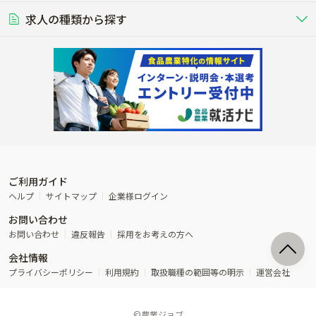
営業･企画
経理･事務
る養豚場
場
農業資材･肥料
種苗
稲作
求人の種類から探す
その他業種
果樹
単身寮あり
世帯寮あり
食事補助あり
残業月20時間以内
50代採用実績あり
週1日～OK
農場設備・肥料・飼料の生産・流
農業用の種や苗の生産・流通・販売
水田で稲を栽培し食用米を生産
果物の栽培・収穫・観光農園など
通・販売
競走馬
研究･開発
その他畜産
WEB･IT
転職おまかせ求人
寮･社宅相談可
林業･造園
漁業･養殖
レースで活躍する馬の手入れや子馬
その他動物の畜産業（羊、ウズラな
賞与実績あり
年間休日100日以上
花卉
植物工場
週2日～OK
AT免許OK
の育成
ど）
木材の植林・伐採・加工、または
魚介類の採捕・養殖、または水産加
農業機械
流通･商社
ビニールハウスで観賞用植物の栽
環境制御された工場で野菜の生産管
その他職種
造園庭師
工場
農業用の機械・機材の開発・販
農産物・農産品の物流・卸し・輸出
培
理
経験者優遇
独立支援可能
売・リース
入
内定まで最短1週間
管理者･幹部採用
製造･加工･販売
福祉
産休･育休取得実績あり
農産物から食品を製造・加工・販
福祉事業と農業生産を連携させたビ
売
ジネス
ご利用ガイド
その他農業関連企業
ヘルプ
サイトマップ
企業様ログイン
農業に密接に関わるその他のビジ
お問い合わせ
ネス
お問い合わせ
違反報告
採用をお考えの方へ
会社情報
プライバシーポリシー
利用規約
取扱職種の範囲等の明示
運営会社
©農業ジョブ