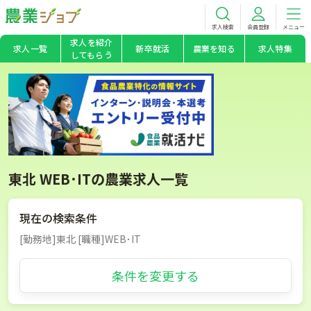
求人検索
会員登録
メニュー
求人を紹介
求人一覧
新卒就活
農業を知る
求人特集
してもらう
東北 WEB･ITの農業求人一覧
現在の検索条件
[勤務地]東北 [職種]WEB･IT
条件を変更する