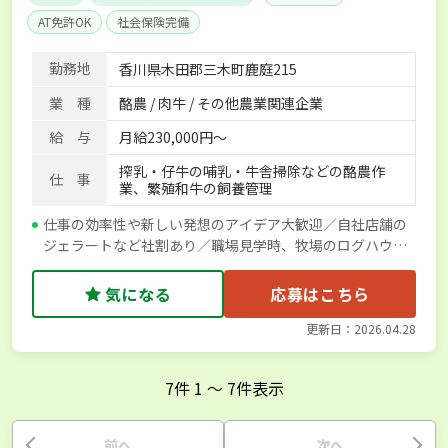
AT免許OK
社会保険完備
勤務地
香川県木田郡三木町鹿庭215
業 種
酪農 / 肉牛 / その他農業関連企業
給 与
月給230,000円～
搾乳・仔牛の哺乳・牛舎掃除などの酪農作
仕 事
業、繁殖和牛の飼養管理
仕事の効率性や新しい発想のアイデア大歓迎／自社店舗の
ジェラートなど社割あり／職場見学時、牧場のログハウス
の利用OK
気になる
応募はこちら
更新日：2026.04.28
7
件
1
〜
7
件表示
前へ
次へ