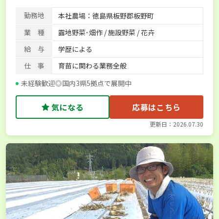
社会保険完備
勤務地
本社農場：徳島県板野郡板野町
業 種
露地野菜･畑作 / 施設野菜 / 花卉
給 与
学歴による
仕 事
育苗に関わる業務全般
未経験歓迎◎国内3県5拠点で展開中
気になる
応募はこちら
更新日：2026.07.30