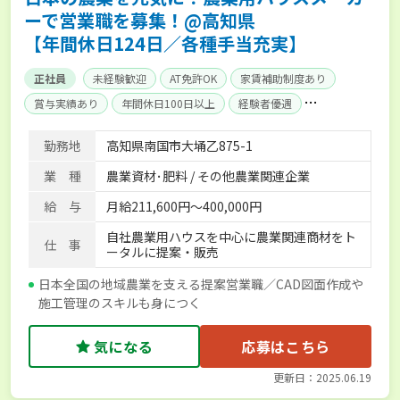
ーで営業職を募集！@高知県
【年間休日124日／各種手当充実】
正社員
未経験歓迎
AT免許OK
家賃補助制度あり
賞与実績あり
年間休日100日以上
経験者優遇
産休･育休取得実績あり
社会保険完備
単身寮あり
勤務地
高知県南国市大埇乙875-1
業 種
農業資材･肥料 / その他農業関連企業
給 与
月給211,600円～400,000円
自社農業用ハウスを中心に農業関連商材をト
仕 事
ータルに提案・販売
日本全国の地域農業を支える提案営業職／CAD図面作成や
施工管理のスキルも身につく
気になる
応募はこちら
更新日：2025.06.19