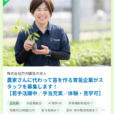
株式会社竹内園芸の求人
農家さんに代わって苗を作る育苗企業がス
タッフを募集します！
【若手活躍中／手当充実／体験・見学可】
正社員
未経験歓迎
AT免許OK
家賃補助制度あり
残業月20時間以内
賞与実績あり
産休･育休取得実績あり