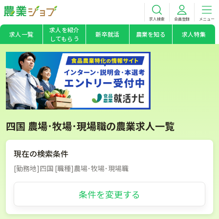
求人検索
会員登録
メニュー
求人を紹介
求人一覧
新卒就活
農業を知る
求人特集
してもらう
四国 農場･牧場･現場職の農業求人一覧
現在の検索条件
[勤務地]四国 [職種]農場･牧場･現場職
条件を変更する