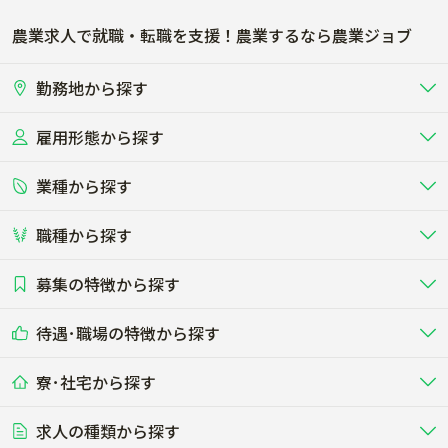
農業求人で就職・転職を支援！農業するなら農業ジョブ
勤務地から探す
雇用形態から探す
北海道
東北
業種から探す
正社員
バイト・アルバイト・パート
関東
北陸･甲信
職種から探す
畜産（酪農･肉牛･養豚･養鶏など）
短期アルバイト
新卒（正社員･インターン）
東海
関西
募集の特徴から探す
農場･牧場･現場職
専門職（獣医師･人工授精師･
その他（独立・副業など）
酪農
肉牛
中国
四国
耕種（野菜･穀物･花卉･果樹など）
削蹄師etc）
乳牛を繁殖・飼育して生乳を出荷
和牛を繁殖・肥育して市場に出荷す
待遇･職場の特徴から探す
未経験歓迎
社会人未経験歓迎
する牧場
る牧場
九州･沖縄
海外
ドライバー
接客･販売
露地野菜･畑作
施設野菜
農業関連企業
寮･社宅から探す
畑・圃場で野菜・穀物を生産
ビニールハウスで多様な野菜の生産
養豚
社会保険完備
養鶏
家賃補助制度あり
学歴不問
夫婦での応募OK
豚を繁殖・肥育して市場に出荷す
食用鶏や鶏卵を生産し出荷する養鶏
営業･企画
経理･事務
る養豚場
場
農業資材･肥料
種苗
稲作
求人の種類から探す
その他業種
果樹
単身寮あり
世帯寮あり
食事補助あり
残業月20時間以内
50代採用実績あり
週1日～OK
農場設備・肥料・飼料の生産・流
農業用の種や苗の生産・流通・販売