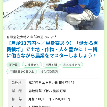
有限会社大地と自然の恵みの求人
【月給23万円～／単身寮あり】「儲かる有
機栽培」で土地・作物・人を豊かに！一緒
に働きながら農業をマスターしましょう！
正社員
未経験歓迎
学歴不問
賞与実績あり
年間休日100日以上
社会保険完備
勤務地
高知県香美市香北町韮生野434
業 種
露地野菜･畑作 / 施設野菜
給 与
月給230,000円〜250,000円