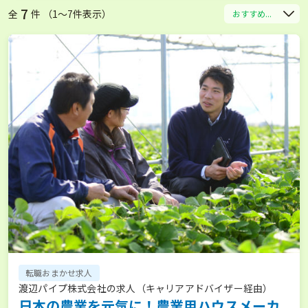
7
全
件 （1〜7件表示）
おすすめ...
転職おまかせ求人
渡辺パイプ株式会社の求人（キャリアアドバイザー経由）
日本の農業を元気に！農業用ハウスメーカ