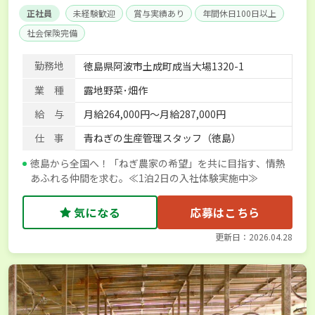
正社員
未経験歓迎
賞与実績あり
年間休日100日以上
社会保険完備
勤務地
徳島県阿波市土成町成当大場1320-1
業 種
露地野菜･畑作
給 与
月給264,000円～月給287,000円
仕 事
青ねぎの生産管理スタッフ（徳島）
徳島から全国へ！「ねぎ農家の希望」を共に目指す、情熱
あふれる仲間を求む。≪1泊2日の入社体験実施中≫
気になる
応募はこちら
更新日：2026.04.28