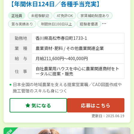
【年間休日124日／各種手当充実】
正社員
未経験歓迎
AT免許OK
家賃補助制度あり
賞与実績あり
年間休日100日以上
経験者優遇
産休･育休取得実績あり
社会保険完備
単身寮あり
勤務地
香川県高松市春日町1733-1
業 種
農業資材･肥料 / その他農業関連企業
給 与
月給211,600円～400,000円
自社農業用ハウスを中心に農業関連商材をト
仕 事
ータルに提案・販売
日本全国の地域農業を支える提案営業職／CAD図面作成や
施工管理のスキルも身につく
気になる
応募はこちら
更新日：2025.06.19
NEW