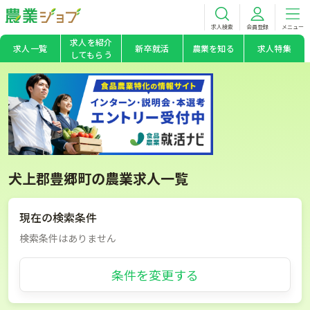
求人検索
会員登録
メニュー
求人を紹介
求人一覧
新卒就活
農業を知る
求人特集
してもらう
犬上郡豊郷町の農業求人一覧
現在の検索条件
検索条件はありません
条件を変更する