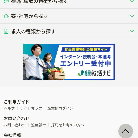
待遇･職場の特徴から探す
未経験歓迎
社会人未経験歓迎
する牧場
る牧場
九州･沖縄
海外
ドライバー
接客･販売
露地野菜･畑作
施設野菜
農業関連企業
寮･社宅から探す
畑・圃場で野菜・穀物を生産
ビニールハウスで多様な野菜の生産
養豚
社会保険完備
養鶏
家賃補助制度あり
学歴不問
夫婦での応募OK
豚を繁殖・肥育して市場に出荷す
食用鶏や鶏卵を生産し出荷する養鶏
営業･企画
経理･事務
る養豚場
場
農業資材･肥料
種苗
稲作
求人の種類から探す
その他業種
果樹
単身寮あり
世帯寮あり
食事補助あり
残業月20時間以内
50代採用実績あり
週1日～OK
農場設備・肥料・飼料の生産・流
農業用の種や苗の生産・流通・販売
水田で稲を栽培し食用米を生産
果物の栽培・収穫・観光農園など
通・販売
競走馬
研究･開発
その他畜産
WEB･IT
転職おまかせ求人
寮･社宅相談可
林業･造園
漁業･養殖
レースで活躍する馬の手入れや子馬
その他動物の畜産業（羊、ウズラな
賞与実績あり
年間休日100日以上
花卉
植物工場
週2日～OK
AT免許OK
の育成
ど）
木材の植林・伐採・加工、または
魚介類の採捕・養殖、または水産加
農業機械
流通･商社
ビニールハウスで観賞用植物の栽
環境制御された工場で野菜の生産管
その他職種
造園庭師
工場
農業用の機械・機材の開発・販
農産物・農産品の物流・卸し・輸出
培
理
経験者優遇
独立支援可能
売・リース
入
内定まで最短1週間
管理者･幹部採用
製造･加工･販売
福祉
産休･育休取得実績あり
農産物から食品を製造・加工・販
福祉事業と農業生産を連携させたビ
売
ジネス
ご利用ガイド
その他農業関連企業
ヘルプ
サイトマップ
企業様ログイン
農業に密接に関わるその他のビジ
お問い合わせ
ネス
お問い合わせ
違反報告
採用をお考えの方へ
会社情報