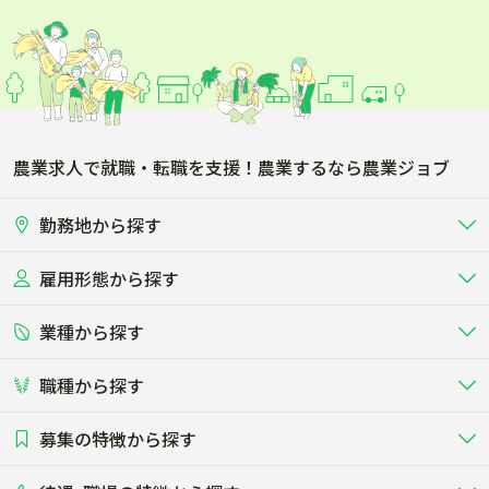
農業求人で就職・転職を支援！農業するなら農業ジョブ
勤務地から探す
雇用形態から探す
北海道
東北
業種から探す
正社員
バイト・アルバイト・パート
関東
北陸･甲信
職種から探す
畜産（酪農･肉牛･養豚･養鶏など）
短期アルバイト
新卒（正社員･インターン）
東海
関西
募集の特徴から探す
農場･牧場･現場職
専門職（獣医師･人工授精師･
その他（独立・副業など）
酪農
肉牛
中国
四国
耕種（野菜･穀物･花卉･果樹など）
削蹄師etc）
乳牛を繁殖・飼育して生乳を出荷
和牛を繁殖・肥育して市場に出荷す