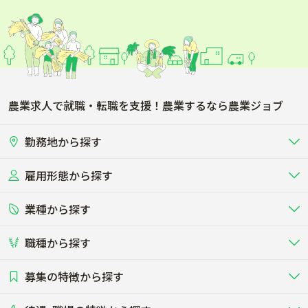
農業求人で就職・転職を支援！農業するなら農業ジョブ
勤務地から探す
雇用形態から探す
北海道
東北
業種から探す
正社員
バイト・アルバイト・パート
関東
北陸･甲信
職種から探す
畜産（酪農･肉牛･養豚･養鶏など）
短期アルバイト
新卒（正社員･インターン）
東海
関西
募集の特徴から探す
農場･牧場･現場職
専門職（獣医師･人工授精師･
その他（独立・副業など）
酪農
肉牛
中国
四国
耕種（野菜･穀物･花卉･果樹など）
削蹄師etc）
乳牛を繁殖・飼育して生乳を出荷
和牛を繁殖・肥育して市場に出荷す