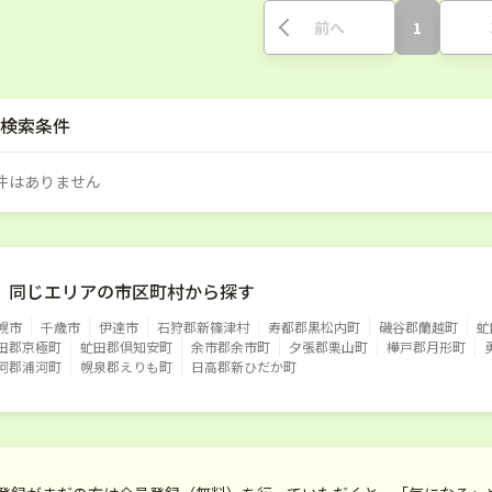
前へ
1
検索条件
件はありません
同じエリアの市区町村から探す
幌市
千歳市
伊達市
石狩郡新篠津村
寿都郡黒松内町
磯谷郡蘭越町
虻
田郡京極町
虻田郡倶知安町
余市郡余市町
夕張郡栗山町
樺戸郡月形町
河郡浦河町
幌泉郡えりも町
日高郡新ひだか町