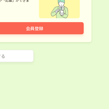
や「応募」ができま
会員登録
する