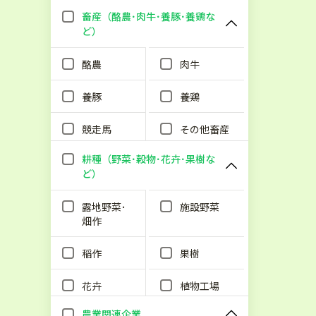
畜産（酪農･肉牛･養豚･養鶏な
ど）
酪農
肉牛
養豚
養鶏
競走馬
その他畜産
耕種（野菜･穀物･花卉･果樹な
ど）
露地野菜･
施設野菜
畑作
稲作
果樹
花卉
植物工場
農業関連企業