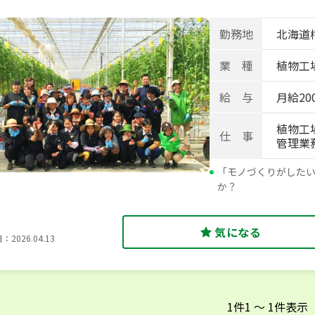
勤務地
北海道
業 種
植物工
給 与
月給20
植物工
仕 事
管理業
「モノづくりがした
か？
気になる
2026.04.13
1
件
1
〜
1
件表示