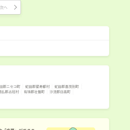
次へ
田郡ニセコ町
虻田郡留寿都村
虻田郡喜茂別町
勇払郡占冠村
有珠郡壮瞥町
沙流郡日高町