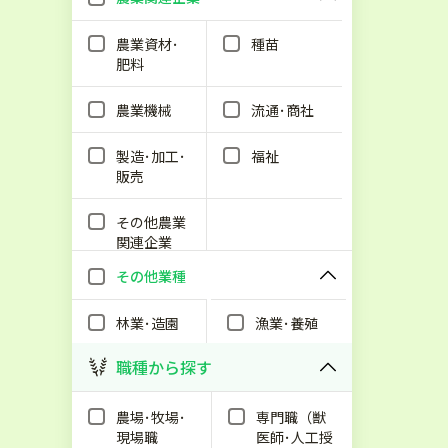
農業資材･
種苗
肥料
農業機械
流通･商社
製造･加工･
福祉
販売
その他農業
関連企業
その他業種
林業･造園
漁業･養殖
職種から探す
農場･牧場･
専門職（獣
現場職
医師･人工授