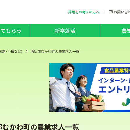
採用をお考えの方へ
お問い合
してもらう
新卒就活
農
日高･小樽など)
勇払郡むかわ町の農業求人一覧
郡むかわ町の農業求人一覧