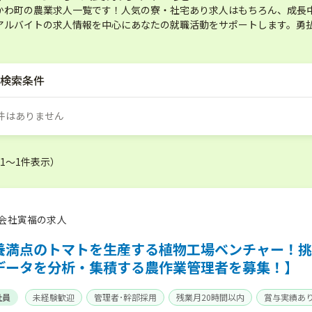
かわ町の農業求人一覧です！人気の寮・社宅あり求人はもちろん、成長
アルバイトの求人情報を中心にあなたの就職活動をサポートします。勇
検索条件
件はありません
（1〜1件表示）
会社寅福の求人
養満点のトマトを生産する植物工場ベンチャー！挑
データを分析・集積する農作業管理者を募集！】
社員
未経験歓迎
管理者･幹部採用
残業月20時間以内
賞与実績あ