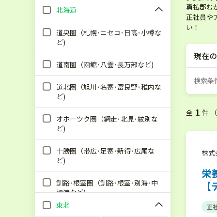
勇払郡む
北海道
正社員や
い！
道央圏（札幌･ニセコ･日高･小樽な
ど)
現在の
道南圏（函館･八雲･長万部など)
検索条
道北圏（旭川･名寄･富良野･稚内な
ど)
1
全
件 
オホーツク圏（網走･北見･紋別な
ど)
十勝圏（帯広･足寄･新得･広尾な
株式
ど)
栄
釧路･根室圏（釧路･根室･別海･中
【
標津など)
東北
正