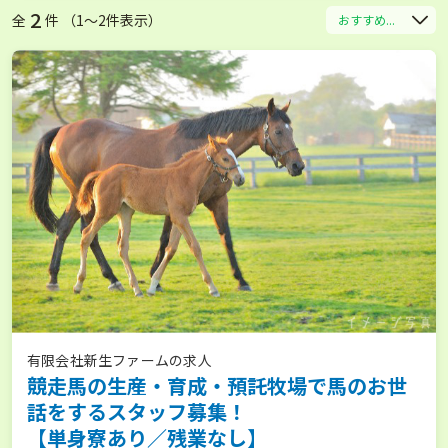
2
全
件 （1〜2件表示）
おすすめ...
有限会社新生ファームの求人
競走馬の生産・育成・預託牧場で馬のお世
話をするスタッフ募集！
【単身寮あり／残業なし】