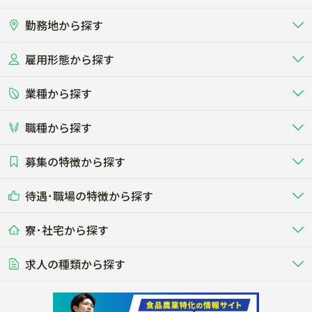
勤務地から探す
雇用形態から探す
北海道
東北
業種から探す
正社員
バイト・アルバイト・パート
関東
北陸･甲信
職種から探す
畜産（酪農･肉牛･養豚･養鶏など）
短期アルバイト
新卒（正社員･インターン）
東海
関西
募集の特徴から探す
農場･牧場･現場職
専門職（獣医師･人工授精師･
その他（独立・副業など）
酪農
肉牛
中国
四国
耕種（野菜･穀物･花卉･果樹など）
削蹄師etc）
乳牛を繁殖・飼育して生乳を出荷
和牛を繁殖・肥育して市場に出荷す
待遇･職場の特徴から探す
未経験歓迎
社会人未経験歓迎
する牧場
る牧場
九州･沖縄
海外
ドライバー
接客･販売
露地野菜･畑作
施設野菜
農業関連企業
寮･社宅から探す
畑・圃場で野菜・穀物を生産
ビニールハウスで多様な野菜の生産
養豚
社会保険完備
養鶏
家賃補助制度あり
学歴不問
夫婦での応募OK
豚を繁殖・肥育して市場に出荷す
食用鶏や鶏卵を生産し出荷する養鶏
営業･企画
経理･事務
る養豚場
場
農業資材･肥料
種苗
稲作
求人の種類から探す
その他業種
果樹
単身寮あり
世帯寮あり
食事補助あり
残業月20時間以内
50代採用実績あり
週1日～OK
農場設備・肥料・飼料の生産・流
農業用の種や苗の生産・流通・販売
水田で稲を栽培し食用米を生産
果物の栽培・収穫・観光農園など
通・販売
競走馬
研究･開発
その他畜産
WEB･IT
転職おまかせ求人
寮･社宅相談可
林業･造園
漁業･養殖
レースで活躍する馬の手入れや子馬
その他動物の畜産業（羊、ウズラな
賞与実績あり
年間休日100日以上
花卉
植物工場
週2日～OK
AT免許OK