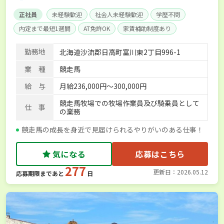
正社員
未経験歓迎
社会人未経験歓迎
学歴不問
内定まで最短1週間
AT免許OK
家賃補助制度あり
残業月20時間以内
経験者優遇
社会保険完備
単身寮あり
勤務地
北海道沙流郡日高町富川東2丁目996-1
業 種
競走馬
給 与
月給236,000円〜300,000円
競走馬牧場での牧場作業員及び騎乗員として
仕 事
の業務
競走馬の成長を身近で見届けられるやりがいのある仕事！
気になる
応募はこちら
277
更新日：2026.05.12
応募期限まであと
日