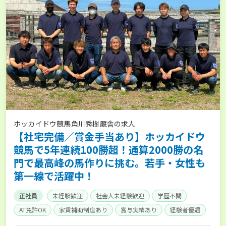
ホッカイドウ競馬角川秀樹厩舎の求人
【社宅完備／賞金手当あり】ホッカイドウ
競馬で5年連続100勝超！通算2000勝の名
門で最高峰の馬作りに挑む。若手・女性も
第一線で活躍中！
正社員
未経験歓迎
社会人未経験歓迎
学歴不問
AT免許OK
家賃補助制度あり
賞与実績あり
経験者優遇
社会保険完備
単身寮あり
世帯寮あり