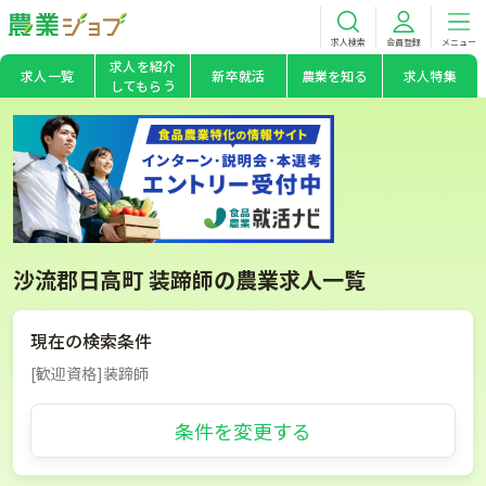
求人検索
会員登録
メニュー
求人を紹介
求人一覧
新卒就活
農業を知る
求人特集
してもらう
沙流郡日高町 装蹄師の農業求人一覧
現在の検索条件
[歓迎資格]装蹄師
条件を変更する