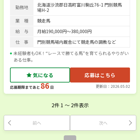
北海道沙流郡日高町富川駒丘76-1 門別競馬
勤務地
場H-2
業 種
競走馬
給 与
月給190,000円～380,000円
仕 事
門別競馬場内厩舎にて競走馬の調教など
未経験者もOK！“レースで勝てる馬”を育てられるやりがい
ある仕事。
気になる
応募はこちら
86
更新日：2026.05.02
応募期限まであと
日
2
件
1
〜
2
件表示
前へ
次へ