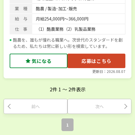
産休･育休取得実績あり
社会保険完備
単身寮あり
業 種
酪農 / 製造･加工･販売
給 与
月給254,000円～366,000円
仕 事
（1）酪農業務（2）乳製品業務
酪農を、誰もが憧れる職業へ。次世代のスタンダードを創
るため、私たちは常に新しい形を模索しています。
気になる
応募はこちら
更新日：2026.08.07
2
件
1
〜
2
件表示
前へ
次へ
1