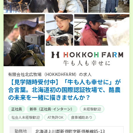
有限会社北広牧場（HOKKOHFARM）の求人
【見学随時受付中】「牛も人も幸せに」が
合言葉。北海道初の国際認証牧場で、酪農
の未来を一緒に描きませんか？
正社員
新卒（正社員･インターン）
未経験歓迎
社会人未経験歓迎
AT免許OK
食事補助あり
残業月20時間以内
賞与実績あり
経験者優遇
勤務地
北海道上川郡新得町字新得基線85-13