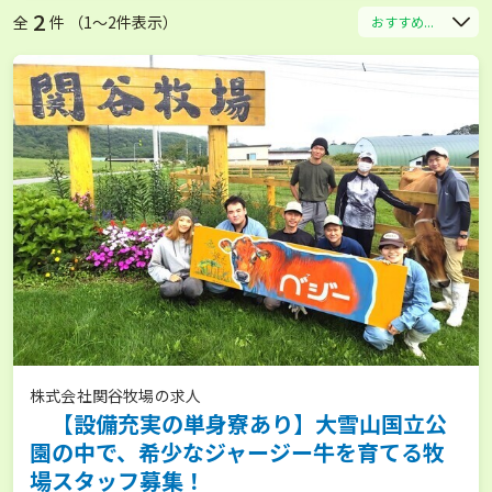
2
全
件 （1〜2件表示）
おすすめ...
株式会社関谷牧場の求人
【設備充実の単身寮あり】大雪山国立公
園の中で、希少なジャージー牛を育てる牧
場スタッフ募集！