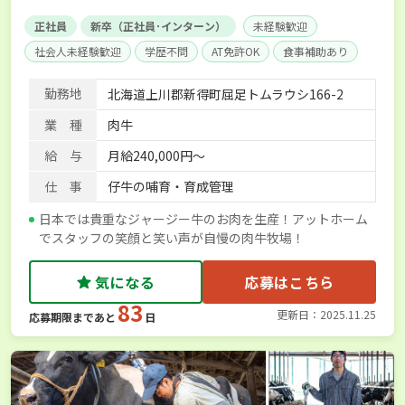
正社員
新卒（正社員･インターン）
未経験歓迎
社会人未経験歓迎
学歴不問
AT免許OK
食事補助あり
賞与実績あり
経験者優遇
社会保険完備
単身寮あり
勤務地
北海道上川郡新得町屈足トムラウシ166-2
業 種
肉牛
給 与
月給240,000円〜
仕 事
仔牛の哺育・育成管理
日本では貴重なジャージー牛のお肉を生産！アットホーム
でスタッフの笑顔と笑い声が自慢の肉牛牧場！
気になる
応募はこちら
83
更新日：2025.11.25
応募期限まであと
日