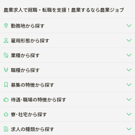
農業求人で就職・転職を支援！農業するなら農業ジョブ
勤務地から探す
雇用形態から探す
北海道
東北
業種から探す
正社員
バイト・アルバイト・パート
関東
北陸･甲信
職種から探す
畜産（酪農･肉牛･養豚･養鶏など）
短期アルバイト
新卒（正社員･インターン）
東海
関西
募集の特徴から探す
農場･牧場･現場職
専門職（獣医師･人工授精師･
その他（独立・副業など）
酪農
肉牛
中国
四国
耕種（野菜･穀物･花卉･果樹など）
削蹄師etc）
乳牛を繁殖・飼育して生乳を出荷
和牛を繁殖・肥育して市場に出荷す
待遇･職場の特徴から探す
未経験歓迎
社会人未経験歓迎
する牧場
る牧場
九州･沖縄
海外
ドライバー
接客･販売
露地野菜･畑作
施設野菜
農業関連企業
寮･社宅から探す
畑・圃場で野菜・穀物を生産
ビニールハウスで多様な野菜の生産
養豚
社会保険完備
養鶏
家賃補助制度あり
学歴不問
夫婦での応募OK
豚を繁殖・肥育して市場に出荷す
食用鶏や鶏卵を生産し出荷する養鶏
営業･企画
経理･事務
る養豚場
場
農業資材･肥料
種苗
稲作
求人の種類から探す
その他業種
果樹
単身寮あり
世帯寮あり
食事補助あり
残業月20時間以内
50代採用実績あり
週1日～OK
農場設備・肥料・飼料の生産・流
農業用の種や苗の生産・流通・販売
水田で稲を栽培し食用米を生産
果物の栽培・収穫・観光農園など