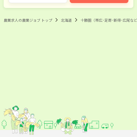
河西郡更別村
中川郡幕別町
足寄郡足寄町
農業求人の農業ジョブ トップ
北海道
十勝圏（帯広･足寄･新得･広尾など