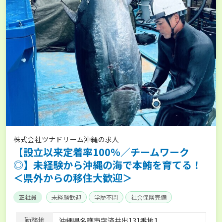
株式会社ツナドリーム沖縄の求人
【設立以来定着率100％／チームワーク
◎】未経験から沖縄の海で本鮪を育てる！
＜県外からの移住大歓迎＞
正社員
未経験歓迎
学歴不問
社会保険完備
勤務地
沖縄県名護市字済井出131番地1