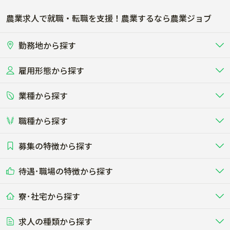
農業求人で就職・転職を支援！農業するなら農業ジョブ
勤務地から探す
雇用形態から探す
北海道
東北
業種から探す
正社員
バイト・アルバイト・パート
関東
北陸･甲信
職種から探す
畜産（酪農･肉牛･養豚･養鶏など）
短期アルバイト
新卒（正社員･インターン）
東海
関西
募集の特徴から探す
農場･牧場･現場職
専門職（獣医師･人工授精師･
その他（独立・副業など）
酪農
肉牛
中国
四国
耕種（野菜･穀物･花卉･果樹など）
削蹄師etc）
乳牛を繁殖・飼育して生乳を出荷
和牛を繁殖・肥育して市場に出荷す
待遇･職場の特徴から探す
未経験歓迎
社会人未経験歓迎
する牧場
る牧場
九州･沖縄
海外
ドライバー
接客･販売
露地野菜･畑作
施設野菜
農業関連企業
寮･社宅から探す
畑・圃場で野菜・穀物を生産
ビニールハウスで多様な野菜の生産
養豚
社会保険完備
養鶏
家賃補助制度あり
学歴不問
夫婦での応募OK
豚を繁殖・肥育して市場に出荷す
食用鶏や鶏卵を生産し出荷する養鶏
営業･企画
経理･事務
る養豚場
場
農業資材･肥料
種苗
稲作
求人の種類から探す
その他業種
果樹
単身寮あり
世帯寮あり
食事補助あり
残業月20時間以内
50代採用実績あり
週1日～OK
農場設備・肥料・飼料の生産・流
農業用の種や苗の生産・流通・販売