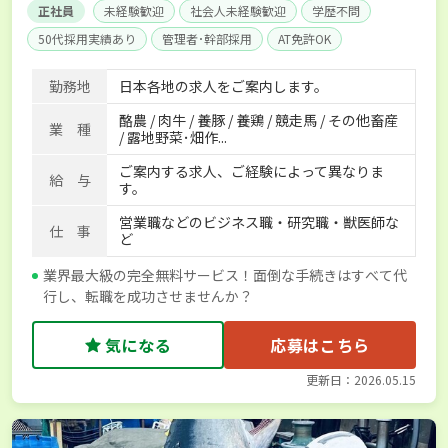
正社員
未経験歓迎
社会人未経験歓迎
学歴不問
50代採用実績あり
管理者･幹部採用
AT免許OK
家賃補助制度あり
食事補助あり
残業月20時間以内
勤務地
日本各地の求人をご案内します。
賞与実績あり
年間休日100日以上
経験者優遇
酪農 / 肉牛 / 養豚 / 養鶏 / 競走馬 / その他畜産
独立支援可能
社会保険完備
単身寮あり
世帯寮あり
業 種
/ 露地野菜･畑作...
寮･社宅相談可
ご案内する求人、ご経験によって異なりま
給 与
す。
営業職などのビジネス職・研究職・獣医師な
仕 事
ど
業界最大級の完全無料サービス！面倒な手続きはすべて代
行し、転職を成功させませんか？
気になる
応募はこちら
更新日：2026.05.15