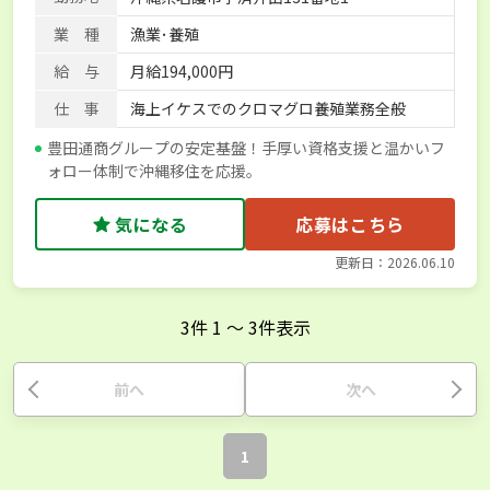
業 種
漁業･養殖
給 与
月給194,000円
仕 事
海上イケスでのクロマグロ養殖業務全般
豊田通商グループの安定基盤！手厚い資格支援と温かいフ
ォロー体制で沖縄移住を応援。
気になる
応募はこちら
更新日：2026.06.10
3
件
1
〜
3
件表示
前へ
次へ
1