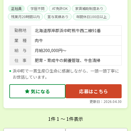
正社員
学歴不問
AT免許OK
家賃補助制度あり
残業月20時間以内
賞与実績あり
年間休日100日以上
経験者優遇
社会保険完備
寮･社宅相談可
勤務地
北海道厚岸郡浜中町熊牛西二線91番
業 種
肉牛
給 与
月給200,000円～
仕 事
肥育・育成牛の飼養管理、牛舎清掃
浜中町で一貫生産◎生命に感謝しながら、一頭一頭丁寧に
お世話しています。
気になる
応募はこちら
更新日：2026.04.30
1
件
1
〜
1
件表示