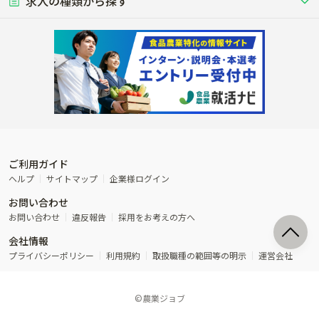
求人の種類から探す
その他業種
単身寮あり
世帯寮あり
食事補助あり
残業月20時間以内
50代採用実績あり
週1日～OK
農場設備・肥料・飼料の生産・流
農業用の種や苗の生産・流通・販売
水田で稲を栽培し食用米を生産
果物の栽培・収穫・観光農園など
通・販売
競走馬
研究･開発
その他畜産
WEB･IT
転職おまかせ求人
寮･社宅相談可
林業･造園
漁業･養殖
レースで活躍する馬の手入れや子馬
その他動物の畜産業（羊、ウズラな
賞与実績あり
年間休日100日以上
花卉
植物工場
週2日～OK
AT免許OK
の育成
ど）
木材の植林・伐採・加工、または
魚介類の採捕・養殖、または水産加
農業機械
流通･商社
ビニールハウスで観賞用植物の栽
環境制御された工場で野菜の生産管
その他職種
造園庭師
工場
農業用の機械・機材の開発・販
農産物・農産品の物流・卸し・輸出
培
理
経験者優遇
独立支援可能
売・リース
入
内定まで最短1週間
管理者･幹部採用
製造･加工･販売
福祉
産休･育休取得実績あり
農産物から食品を製造・加工・販
福祉事業と農業生産を連携させたビ
売
ジネス
ご利用ガイド
その他農業関連企業
ヘルプ
サイトマップ
企業様ログイン
農業に密接に関わるその他のビジ
お問い合わせ
ネス
お問い合わせ
違反報告
採用をお考えの方へ
会社情報
プライバシーポリシー
利用規約
取扱職種の範囲等の明示
運営会社
©農業ジョブ