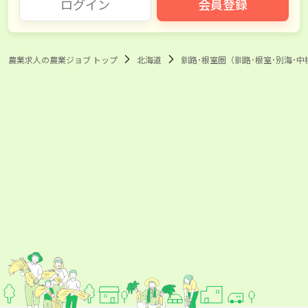
ログイン
会員登録
農業求人の農業ジョブ トップ
北海道
釧路･根室圏（釧路･根室･別海･中