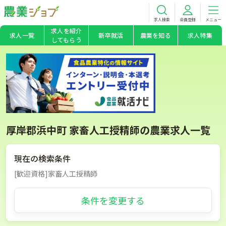
求人検索
会員登録
メニュー
求人を紹介
求人一覧
新卒就活
農業を知る
求人特集
してもらう
厚岸郡浜中町 家畜人工授精師の農業求人一覧
現在の検索条件
[歓迎資格]家畜人工授精師
条件を変更する