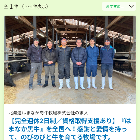
1
全
件 （1〜1件表示）
おすすめ...
北海道はまなか肉牛牧場株式会社の求人
【完全週休2日制／資格取得支援あり】『は
まなか黒牛』を全国へ！感謝と愛情を持っ
て、のびのびと牛を育てる牧場です。