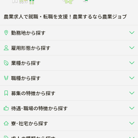
農業求人で就職・転職を支援！農業するなら農業ジョブ
勤務地から探す
雇用形態から探す
北海道
東北
業種から探す
正社員
バイト・アルバイト・パート
関東
北陸･甲信
職種から探す
畜産（酪農･肉牛･養豚･養鶏など）
短期アルバイト
新卒（正社員･インターン）
東海
関西
募集の特徴から探す
農場･牧場･現場職
専門職（獣医師･人工授精師･
その他（独立・副業など）
酪農
肉牛
中国
四国
耕種（野菜･穀物･花卉･果樹など）
削蹄師etc）
乳牛を繁殖・飼育して生乳を出荷
和牛を繁殖・肥育して市場に出荷す
待遇･職場の特徴から探す
未経験歓迎
社会人未経験歓迎
する牧場
る牧場
九州･沖縄
海外
ドライバー
接客･販売
露地野菜･畑作
施設野菜
農業関連企業
寮･社宅から探す
畑・圃場で野菜・穀物を生産
ビニールハウスで多様な野菜の生産
養豚
社会保険完備
養鶏
家賃補助制度あり
学歴不問
夫婦での応募OK
豚を繁殖・肥育して市場に出荷す
食用鶏や鶏卵を生産し出荷する養鶏
営業･企画
経理･事務
る養豚場
場
農業資材･肥料
種苗
稲作
果樹