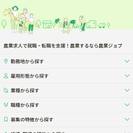
農業求人で就職・転職を支援！農業するなら農業ジョブ
勤務地から探す
雇用形態から探す
北海道
東北
業種から探す
正社員
バイト・アルバイト・パート
関東
北陸･甲信
職種から探す
畜産（酪農･肉牛･養豚･養鶏など）
短期アルバイト
新卒（正社員･インターン）
東海
関西
募集の特徴から探す
農場･牧場･現場職
専門職（獣医師･人工授精師･
その他（独立・副業など）
酪農
肉牛
中国
四国
耕種（野菜･穀物･花卉･果樹など）
削蹄師etc）
乳牛を繁殖・飼育して生乳を出荷
和牛を繁殖・肥育して市場に出荷す