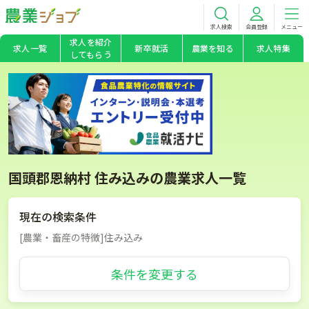
求人検索
会員登録
メニュー
求人を紹介
求人一覧
新卒就活
農業を知る
求人特集
してもらう
国頭郡恩納村 住み込みの農業求人一覧
現在の検索条件
[農業・畜産の特徴]住み込み
条件を変更する