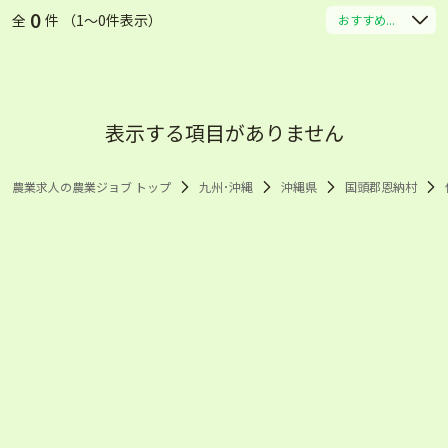
0
全
件 （1〜0件表示）
おすすめ...
表示する項目がありません
農業求人の農業ジョブ トップ
九州･沖縄
沖縄県
国頭郡恩納村