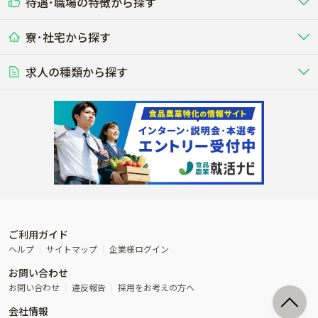
待遇･職場の特徴から探す
未経験歓迎
社会人未経験歓迎
する牧場
る牧場
九州･沖縄
海外
ドライバー
接客･販売
露地野菜･畑作
施設野菜
農業関連企業
寮･社宅から探す
畑・圃場で野菜・穀物を生産
ビニールハウスで多様な野菜の生産
養豚
社会保険完備
養鶏
家賃補助制度あり
学歴不問
夫婦での応募OK
豚を繁殖・肥育して市場に出荷す
食用鶏や鶏卵を生産し出荷する養鶏
営業･企画
経理･事務
る養豚場
場
農業資材･肥料
種苗
稲作
求人の種類から探す
その他業種
果樹
単身寮あり
世帯寮あり
食事補助あり
残業月20時間以内
50代採用実績あり
週1日～OK
農場設備・肥料・飼料の生産・流
農業用の種や苗の生産・流通・販売
水田で稲を栽培し食用米を生産
果物の栽培・収穫・観光農園など
通・販売
競走馬
研究･開発
その他畜産
WEB･IT
転職おまかせ求人
寮･社宅相談可
林業･造園
漁業･養殖
レースで活躍する馬の手入れや子馬
その他動物の畜産業（羊、ウズラな
賞与実績あり
年間休日100日以上
花卉
植物工場
週2日～OK
AT免許OK
の育成
ど）
木材の植林・伐採・加工、または
魚介類の採捕・養殖、または水産加
農業機械
流通･商社
ビニールハウスで観賞用植物の栽
環境制御された工場で野菜の生産管
その他職種
造園庭師
工場
農業用の機械・機材の開発・販
農産物・農産品の物流・卸し・輸出
培
理
経験者優遇
独立支援可能
売・リース
入
内定まで最短1週間
管理者･幹部採用
製造･加工･販売
福祉
産休･育休取得実績あり
農産物から食品を製造・加工・販
福祉事業と農業生産を連携させたビ
売
ジネス
ご利用ガイド
その他農業関連企業
ヘルプ
サイトマップ
企業様ログイン
農業に密接に関わるその他のビジ
お問い合わせ
ネス
お問い合わせ
違反報告
採用をお考えの方へ
会社情報