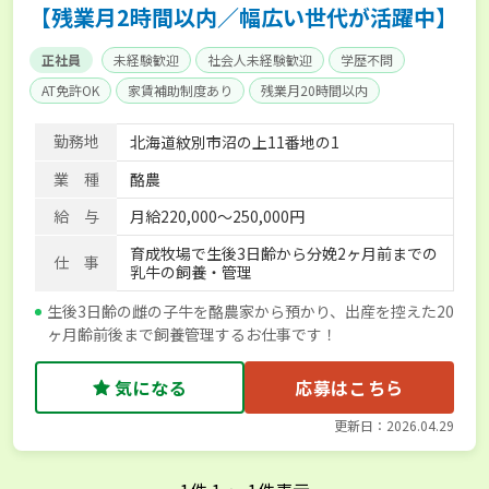
【残業月2時間以内／幅広い世代が活躍中】
正社員
未経験歓迎
社会人未経験歓迎
学歴不問
AT免許OK
家賃補助制度あり
残業月20時間以内
賞与実績あり
経験者優遇
社会保険完備
勤務地
北海道紋別市沼の上11番地の1
業 種
酪農
給 与
月給220,000～250,000円
育成牧場で生後3日齢から分娩2ヶ月前までの
仕 事
乳牛の飼養・管理
生後3日齢の雌の子牛を酪農家から預かり、出産を控えた20
ヶ月齢前後まで飼養管理するお仕事です！
気になる
応募はこちら
更新日：2026.04.29