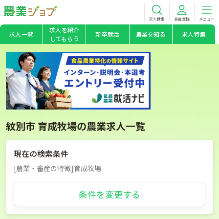
求人検索
会員登録
メニュー
求人を紹介
求人一覧
新卒就活
農業を知る
求人特集
してもらう
紋別市 育成牧場の農業求人一覧
現在の検索条件
[農業・畜産の特徴]育成牧場
条件を変更する