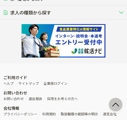
学歴不問
夫婦での応募OK
豚を繁殖・肥育して市場に出荷す
食用鶏や鶏卵を生産し出荷する養鶏
営業･企画
経理･事務
る養豚場
場
農業資材･肥料
種苗
稲作
求人の種類から探す
その他業種
果樹
単身寮あり
世帯寮あり
食事補助あり
残業月20時間以内
50代採用実績あり
週1日～OK
農場設備・肥料・飼料の生産・流
農業用の種や苗の生産・流通・販売
水田で稲を栽培し食用米を生産
果物の栽培・収穫・観光農園など
通・販売
競走馬
研究･開発
その他畜産
WEB･IT
転職おまかせ求人
寮･社宅相談可
林業･造園
漁業･養殖
レースで活躍する馬の手入れや子馬
その他動物の畜産業（羊、ウズラな
賞与実績あり
年間休日100日以上
花卉
植物工場
週2日～OK
AT免許OK
の育成
ど）
木材の植林・伐採・加工、または
魚介類の採捕・養殖、または水産加
農業機械
流通･商社
ビニールハウスで観賞用植物の栽
環境制御された工場で野菜の生産管
その他職種
造園庭師
工場
農業用の機械・機材の開発・販
農産物・農産品の物流・卸し・輸出
培
理
経験者優遇
独立支援可能
売・リース
入
内定まで最短1週間
管理者･幹部採用
製造･加工･販売
福祉
産休･育休取得実績あり
農産物から食品を製造・加工・販
福祉事業と農業生産を連携させたビ
売
ジネス
ご利用ガイド
その他農業関連企業
ヘルプ
サイトマップ
企業様ログイン
農業に密接に関わるその他のビジ
お問い合わせ
ネス
お問い合わせ
違反報告
採用をお考えの方へ
会社情報
プライバシーポリシー
利用規約
取扱職種の範囲等の明示
運営会社