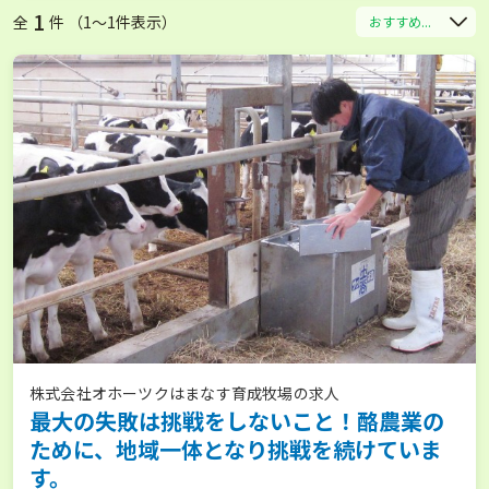
1
全
件 （1〜1件表示）
おすすめ...
株式会社オホーツクはまなす育成牧場の求人
最大の失敗は挑戦をしないこと！酪農業の
ために、地域一体となり挑戦を続けていま
す。