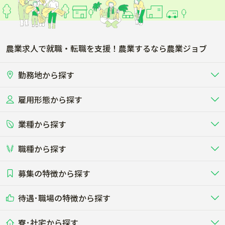
農業求人で就職・転職を支援！農業するなら農業ジョブ
勤務地から探す
雇用形態から探す
北海道
東北
業種から探す
正社員
バイト・アルバイト・パート
関東
北陸･甲信
職種から探す
畜産（酪農･肉牛･養豚･養鶏など）
短期アルバイト
新卒（正社員･インターン）
東海
関西
募集の特徴から探す
農場･牧場･現場職
専門職（獣医師･人工授精師･
その他（独立・副業など）
酪農
肉牛
中国
四国
耕種（野菜･穀物･花卉･果樹など）
削蹄師etc）
乳牛を繁殖・飼育して生乳を出荷
和牛を繁殖・肥育して市場に出荷す
待遇･職場の特徴から探す
未経験歓迎
社会人未経験歓迎
する牧場
る牧場
九州･沖縄
海外
ドライバー
接客･販売
露地野菜･畑作
施設野菜
農業関連企業
寮･社宅から探す
畑・圃場で野菜・穀物を生産
ビニールハウスで多様な野菜の生産
養豚
社会保険完備
養鶏
家賃補助制度あり