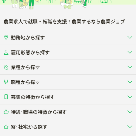
農業求人で就職・転職を支援！農業するなら農業ジョブ
勤務地から探す
雇用形態から探す
北海道
東北
業種から探す
正社員
バイト・アルバイト・パート
関東
北陸･甲信
職種から探す
畜産（酪農･肉牛･養豚･養鶏など）
短期アルバイト
新卒（正社員･インターン）
東海
関西
募集の特徴から探す
農場･牧場･現場職
専門職（獣医師･人工授精師･
その他（独立・副業など）
酪農
肉牛
中国
四国
耕種（野菜･穀物･花卉･果樹など）
削蹄師etc）
乳牛を繁殖・飼育して生乳を出荷
和牛を繁殖・肥育して市場に出荷す
待遇･職場の特徴から探す
未経験歓迎
社会人未経験歓迎
する牧場
る牧場
九州･沖縄
海外
ドライバー
接客･販売
露地野菜･畑作
施設野菜
農業関連企業
寮･社宅から探す
畑・圃場で野菜・穀物を生産
ビニールハウスで多様な野菜の生産
養豚
社会保険完備
養鶏
家賃補助制度あり
学歴不問
夫婦での応募OK
豚を繁殖・肥育して市場に出荷す
食用鶏や鶏卵を生産し出荷する養鶏