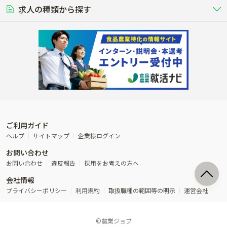
営業･企画
経理･事務
る養豚場
場
農業資材･肥料
種苗
稲作
求人の種類から探す
その他業種
果樹
単身寮あり
世帯寮あり
食事補助あり
残業月20時間以内
50代採用実績あり
週1日～OK
農場設備・肥料・飼料の生産・流
農業用の種や苗の生産・流通・販売
水田で稲を栽培し食用米を生産
果物の栽培・収穫・観光農園など
通・販売
競走馬
研究･開発
その他畜産
WEB･IT
転職おまかせ求人
寮･社宅相談可
林業･造園
漁業･養殖
レースで活躍する馬の手入れや子馬
その他動物の畜産業（羊、ウズラな
賞与実績あり
年間休日100日以上
花卉
植物工場
週2日～OK
AT免許OK
の育成
ど）
木材の植林・伐採・加工、または
魚介類の採捕・養殖、または水産加
農業機械
流通･商社
ビニールハウスで観賞用植物の栽
環境制御された工場で野菜の生産管
その他職種
造園庭師
工場
農業用の機械・機材の開発・販
農産物・農産品の物流・卸し・輸出
培
理
経験者優遇
独立支援可能
売・リース
入
内定まで最短1週間
管理者･幹部採用
製造･加工･販売
福祉
産休･育休取得実績あり
農産物から食品を製造・加工・販
福祉事業と農業生産を連携させたビ
売
ジネス
ご利用ガイド
その他農業関連企業
ヘルプ
サイトマップ
企業様ログイン
農業に密接に関わるその他のビジ
お問い合わせ
ネス
お問い合わせ
違反報告
採用をお考えの方へ
会社情報
プライバシーポリシー
利用規約
取扱職種の範囲等の明示
運営会社
©農業ジョブ