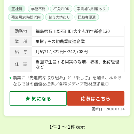
正社員
学歴不問
AT免許OK
家賃補助制度あり
残業月20時間以内
賞与実績あり
経験者優遇
社会保険完備
単身寮あり
勤務地
福島県石川郡石川町大字赤羽字新宿130
業 種
果樹 / その他農業関連企業
給 与
月給217,322円～242,708円
当園で生産する果実の栽培、収穫、出荷管理
仕 事
など
農業に「先進的な取り組み」と「楽しさ」を加え、私たち
ならではの価値を提供／各種メディア取材歴多数◎
気になる
応募はこちら
更新日：2026.07.14
1
件
1
〜
1
件表示