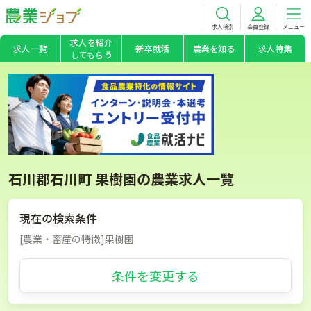
求人検索
会員登録
メニュー
求人を紹介
求人一覧
新卒就活
農業を知る
求人特集
してもらう
石川郡石川町 果樹園の農業求人一覧
現在の検索条件
[農業・畜産の特徴]果樹園
条件を変更する