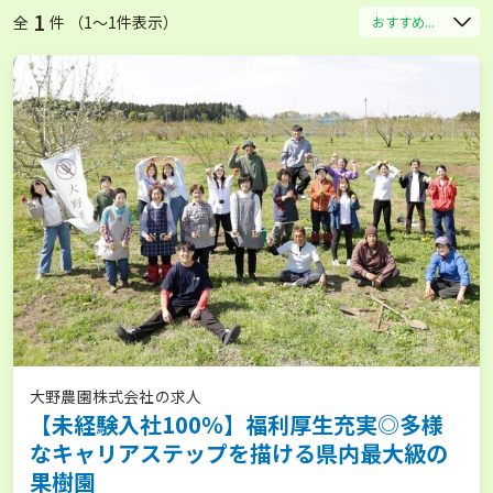
1
全
件 （1〜1件表示）
おすすめ...
大野農園株式会社の求人
【未経験入社100％】福利厚生充実◎多様
なキャリアステップを描ける県内最大級の
果樹園