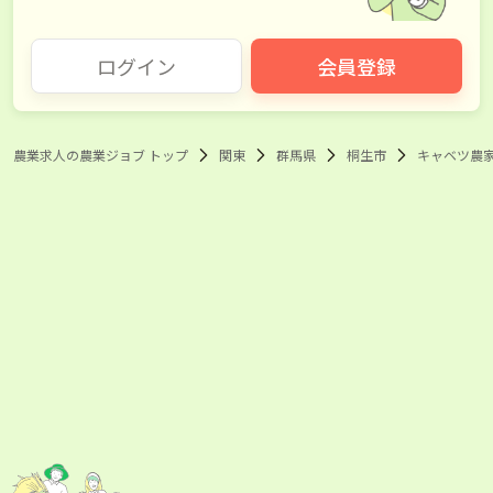
ログイン
会員登録
農業求人の農業ジョブ トップ
関東
群馬県
桐生市
キャベツ農