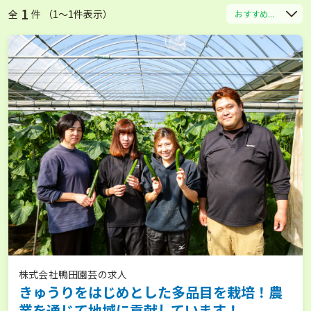
1
全
件 （1〜1件表示）
おすすめ...
株式会社鴨田園芸の求人
きゅうりをはじめとした多品目を栽培！農
業を通じて地域に貢献しています！