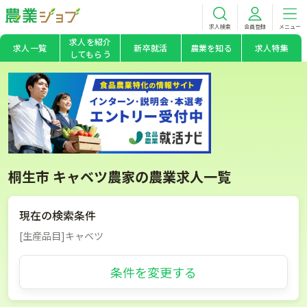
求人検索
会員登録
メニュー
求人を紹介
求人一覧
新卒就活
農業を知る
求人特集
してもらう
桐生市 キャベツ農家の農業求人一覧
現在の検索条件
[生産品目]キャベツ
条件を変更する