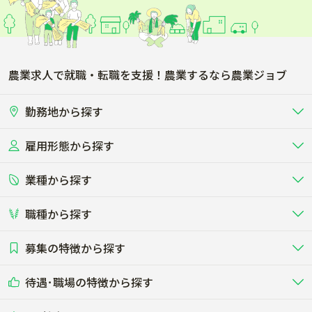
農業求人で就職・転職を支援！農業するなら農業ジョブ
勤務地から探す
雇用形態から探す
北海道
東北
業種から探す
正社員
バイト・アルバイト・パート
関東
北陸･甲信
職種から探す
畜産（酪農･肉牛･養豚･養鶏など）
短期アルバイト
新卒（正社員･インターン）
東海
関西
募集の特徴から探す
農場･牧場･現場職
専門職（獣医師･人工授精師･
その他（独立・副業など）
酪農
肉牛
中国
四国
耕種（野菜･穀物･花卉･果樹など）
削蹄師etc）
乳牛を繁殖・飼育して生乳を出荷
和牛を繁殖・肥育して市場に出荷す
待遇･職場の特徴から探す
未経験歓迎
社会人未経験歓迎
する牧場
る牧場
九州･沖縄
海外
ドライバー
接客･販売
露地野菜･畑作
施設野菜
農業関連企業