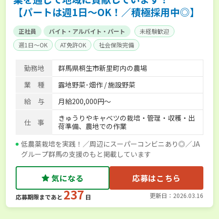
【パートは週1日～OK！／積極採用中◎】
正社員
バイト・アルバイト・パート
未経験歓迎
週1日～OK
AT免許OK
社会保険完備
勤務地
群馬県桐生市新里町内の農場
業 種
露地野菜･畑作 / 施設野菜
給 与
月給200,000円～
きゅうりやキャベツの栽培・管理・収穫・出
仕 事
荷準備、農地での作業
低農薬栽培を実践！／周辺にスーパーコンビニあり◎／JA
グループ群馬の支援のもと掲載しています
気になる
応募はこちら
237
更新日：2026.03.16
応募期限まであと
日