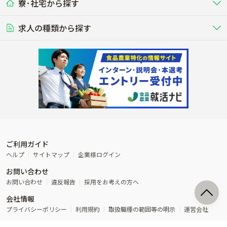
寮･社宅から探す
畑・圃場で野菜・穀物を生産
ビニールハウスで多様な野菜の生産
養豚
社会保険完備
養鶏
家賃補助制度あり
学歴不問
夫婦での応募OK
豚を繁殖・肥育して市場に出荷す
食用鶏や鶏卵を生産し出荷する養鶏
営業･企画
経理･事務
る養豚場
場
農業資材･肥料
種苗
稲作
求人の種類から探す
その他業種
果樹
単身寮あり
世帯寮あり
食事補助あり
残業月20時間以内
50代採用実績あり
週1日～OK
農場設備・肥料・飼料の生産・流
農業用の種や苗の生産・流通・販売
水田で稲を栽培し食用米を生産
果物の栽培・収穫・観光農園など
通・販売
競走馬
研究･開発
その他畜産
WEB･IT
転職おまかせ求人
寮･社宅相談可
林業･造園
漁業･養殖
レースで活躍する馬の手入れや子馬
その他動物の畜産業（羊、ウズラな
賞与実績あり
年間休日100日以上
花卉
植物工場
週2日～OK
AT免許OK
の育成
ど）
木材の植林・伐採・加工、または
魚介類の採捕・養殖、または水産加
農業機械
流通･商社
ビニールハウスで観賞用植物の栽
環境制御された工場で野菜の生産管
その他職種
造園庭師
工場
農業用の機械・機材の開発・販
農産物・農産品の物流・卸し・輸出
培
理
経験者優遇
独立支援可能
売・リース
入
内定まで最短1週間
管理者･幹部採用
製造･加工･販売
福祉
産休･育休取得実績あり
農産物から食品を製造・加工・販
福祉事業と農業生産を連携させたビ
売
ジネス
ご利用ガイド
その他農業関連企業
ヘルプ
サイトマップ
企業様ログイン
農業に密接に関わるその他のビジ
お問い合わせ
ネス
お問い合わせ
違反報告
採用をお考えの方へ
会社情報
プライバシーポリシー
利用規約
取扱職種の範囲等の明示
運営会社