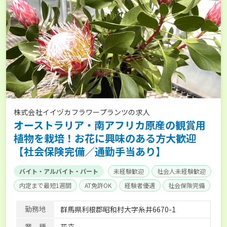
株式会社イイヅカフラワープランツの求人
オーストラリア・南アフリカ原産の観賞用
植物を栽培！お花に興味のある方大歓迎
【社会保険完備／通勤手当あり】
バイト・アルバイト・パート
未経験歓迎
社会人未経験歓迎
内定まで最短1週間
AT免許OK
経験者優遇
社会保険完備
勤務地
群馬県利根郡昭和村大字糸井6670-1
業 種
花卉