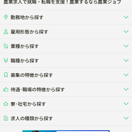
農業求人で就職・転職を支援！農業するなら農業ジョブ
利根郡川場村
利根郡みなかみ町
勤務地から探す
佐波郡玉村町
邑楽郡板倉町
雇用形態から探す
北海道
東北
邑楽郡明和町
邑楽郡千代田町
業種から探す
正社員
バイト・アルバイト・パート
関東
北陸･甲信
邑楽郡大泉町
邑楽郡邑楽町
職種から探す
畜産（酪農･肉牛･養豚･養鶏など）
短期アルバイト
新卒（正社員･インターン）
東海
関西
募集の特徴から探す
農場･牧場･現場職
専門職（獣医師･人工授精師･
その他（独立・副業など）
酪農
肉牛
中国
四国
耕種（野菜･穀物･花卉･果樹など）
削蹄師etc）
乳牛を繁殖・飼育して生乳を出荷
和牛を繁殖・肥育して市場に出荷す
待遇･職場の特徴から探す
未経験歓迎
社会人未経験歓迎
する牧場
る牧場
九州･沖縄
海外
ドライバー
接客･販売
露地野菜･畑作
施設野菜
農業関連企業
寮･社宅から探す
畑・圃場で野菜・穀物を生産
ビニールハウスで多様な野菜の生産
養豚
社会保険完備
養鶏
家賃補助制度あり
学歴不問
夫婦での応募OK
豚を繁殖・肥育して市場に出荷す
食用鶏や鶏卵を生産し出荷する養鶏
営業･企画
経理･事務
る養豚場
場
農業資材･肥料
種苗
稲作
求人の種類から探す
その他業種
果樹
単身寮あり
世帯寮あり
食事補助あり
残業月20時間以内
50代採用実績あり
週1日～OK
農場設備・肥料・飼料の生産・流
農業用の種や苗の生産・流通・販売
水田で稲を栽培し食用米を生産
果物の栽培・収穫・観光農園など
通・販売
競走馬
研究･開発
その他畜産
WEB･IT