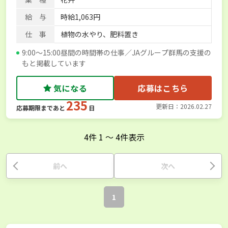
給 与
時給1,063円
仕 事
植物の水やり、肥料置き
9:00～15:00昼間の時間帯の仕事／JAグループ群馬の支援の
もと掲載しています
気になる
応募はこちら
235
更新日：2026.02.27
応募期限まであと
日
4
件
1
〜
4
件表示
前へ
次へ
1