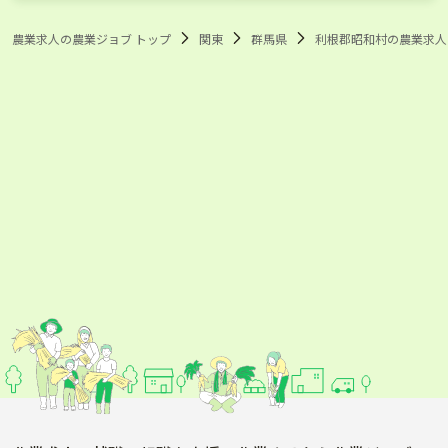
藤岡市
富岡市
農業求人の農業ジョブ トップ
関東
群馬県
利根郡昭和村の農業求人
安中市
みどり市
北群馬郡榛東村
北群馬郡吉岡町
多野郡上野村
多野郡神流町
甘楽郡下仁田町
甘楽郡南牧村
甘楽郡甘楽町
吾妻郡中之条町
吾妻郡長野原町
吾妻郡嬬恋村
吾妻郡草津町
吾妻郡高山村
吾妻郡東吾妻町
利根郡片品村