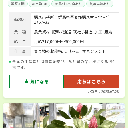
学歴不問
AT免許OK
家賃補助制度あり
賞与実績あり
年間休日100日以上
産休･育休取得実績あり
社会保険完備
嬬恋出張所：群馬県吾妻郡嬬恋村大字大笹
勤務地
単身寮あり
1767-33
業 種
農業資材･肥料 / 流通･商社 / 製造･加工･販売
給 与
月給217,000円～300,000円
仕 事
青果物の収穫指示、販売、マネジメント
全国の生産者と消費者を結び、食と農の架け橋になるお仕
事です。
気になる
応募はこちら
更新日：2025.07.28