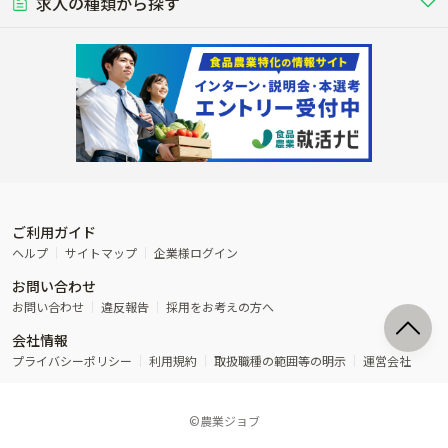
稲作
求人の種類から探す
その他業種
果樹
単身寮あり
世帯寮あり
食事補助あり
残業月20時間以内
50代採用実績あり
週1日～OK
農場設備・肥料・飼料の生産・流
農業用の種や苗の生産・流通・販売
水田で稲を栽培し食用米を生産
果物の栽培・収穫・観光農園など
通・販売
競走馬
研究･開発
その他畜産
WEB･IT
転職おまかせ求人
寮･社宅相談可
林業･造園
漁業･養殖
レースで活躍する馬の手入れや子馬
その他動物の畜産業（羊、ウズラな
賞与実績あり
年間休日100日以上
花卉
植物工場
週2日～OK
AT免許OK
の育成
ど）
木材の植林・伐採・加工、または
魚介類の採捕・養殖、または水産加
農業機械
流通･商社
ビニールハウスで観賞用植物の栽
環境制御された工場で野菜の生産管
その他職種
造園庭師
工場
農業用の機械・機材の開発・販
農産物・農産品の物流・卸し・輸出
培
理
経験者優遇
独立支援可能
売・リース
入
内定まで最短1週間
管理者･幹部採用
製造･加工･販売
福祉
産休･育休取得実績あり
農産物から食品を製造・加工・販
福祉事業と農業生産を連携させたビ
売
ジネス
ご利用ガイド
その他農業関連企業
ヘルプ
サイトマップ
企業様ログイン
農業に密接に関わるその他のビジ
お問い合わせ
ネス
お問い合わせ
違反報告
採用をお考えの方へ
会社情報
プライバシーポリシー
利用規約
取扱職種の範囲等の明示
運営会社
©農業ジョブ