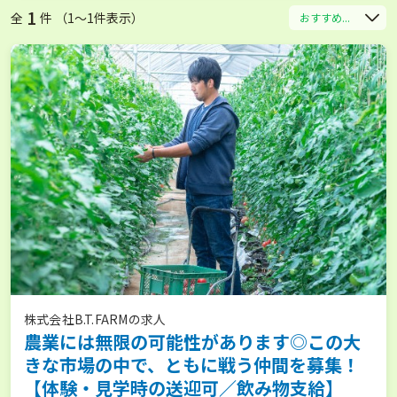
1
全
件 （1〜1件表示）
おすすめ...
株式会社B.T.FARMの求人
農業には無限の可能性があります◎この大
きな市場の中で、ともに戦う仲間を募集！
【体験・見学時の送迎可／飲み物支給】