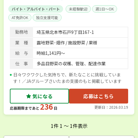
バイト・アルバイト・パート
未経験歓迎
週1日～OK
AT免許OK
独立支援可能
勤務地
埼玉県北本市石戸9丁目167-1
業 種
露地野菜･畑作 / 施設野菜 / 果樹
給 与
時給1,141円～
仕 事
多品目野菜の収穫、管理、配達作業
日々ワクワクした気持ちで、新たなことに挑戦していま
す！／JAグループさいたまの支援のもと掲載しています
気になる
応募はこちら
236
更新日：2026.03.19
応募期限まであと
日
1
件
1
〜
1
件表示