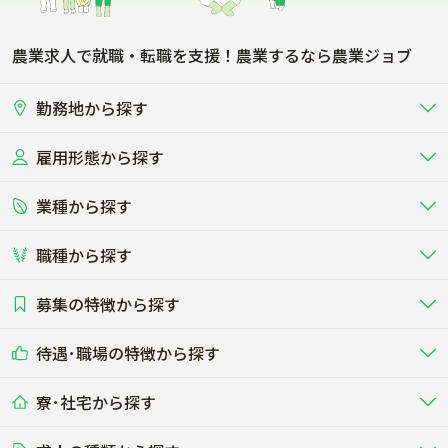
農業求人で就職・転職を支援！農業するなら農業ジョブ
勤務地から探す
雇用形態から探す
北海道
東北
業種から探す
正社員
バイト・アルバイト・パート
関東
北陸･甲信
職種から探す
畜産（酪農･肉牛･養豚･養鶏など）
短期アルバイト
新卒（正社員･インターン）
東海
関西
募集の特徴から探す
農場･牧場･現場職
専門職（獣医師･人工授精師･
その他（独立・副業など）
酪農
肉牛
中国
四国
耕種（野菜･穀物･花卉･果樹など）
削蹄師etc）
乳牛を繁殖・飼育して生乳を出荷
和牛を繁殖・肥育して市場に出荷す
待遇･職場の特徴から探す
未経験歓迎
社会人未経験歓迎
する牧場
る牧場
九州･沖縄
海外
ドライバー
接客･販売
露地野菜･畑作
施設野菜
農業関連企業
寮･社宅から探す
畑・圃場で野菜・穀物を生産
ビニールハウスで多様な野菜の生産
養豚
社会保険完備
養鶏
家賃補助制度あり
学歴不問
夫婦での応募OK
豚を繁殖・肥育して市場に出荷す
食用鶏や鶏卵を生産し出荷する養鶏
営業･企画
経理･事務
る養豚場
場
農業資材･肥料
種苗