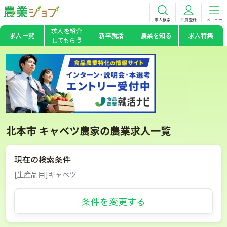
求人検索
会員登録
メニュー
求人を紹介
求人一覧
新卒就活
農業を知る
求人特集
してもらう
北本市 キャベツ農家の農業求人一覧
現在の検索条件
[生産品目]キャベツ
条件を変更する