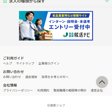
稲作
求人の種類から探す
その他業種
果樹
単身寮あり
世帯寮あり
食事補助あり
残業月20時間以内
50代採用実績あり
週1日～OK
農場設備・肥料・飼料の生産・流
農業用の種や苗の生産・流通・販売
水田で稲を栽培し食用米を生産
果物の栽培・収穫・観光農園など
通・販売
競走馬
研究･開発
その他畜産
WEB･IT
転職おまかせ求人
寮･社宅相談可
林業･造園
漁業･養殖
レースで活躍する馬の手入れや子馬
その他動物の畜産業（羊、ウズラな
賞与実績あり
年間休日100日以上
花卉
植物工場
週2日～OK
AT免許OK
の育成
ど）
木材の植林・伐採・加工、または
魚介類の採捕・養殖、または水産加
農業機械
流通･商社
ビニールハウスで観賞用植物の栽
環境制御された工場で野菜の生産管
その他職種
造園庭師
工場
農業用の機械・機材の開発・販
農産物・農産品の物流・卸し・輸出
培
理
経験者優遇
独立支援可能
売・リース
入
内定まで最短1週間
管理者･幹部採用
製造･加工･販売
福祉
産休･育休取得実績あり
農産物から食品を製造・加工・販
福祉事業と農業生産を連携させたビ
売
ジネス
ご利用ガイド
その他農業関連企業
ヘルプ
サイトマップ
企業様ログイン
農業に密接に関わるその他のビジ
お問い合わせ
ネス
お問い合わせ
違反報告
採用をお考えの方へ
会社情報
プライバシーポリシー
利用規約
取扱職種の範囲等の明示
運営会社
©農業ジョブ