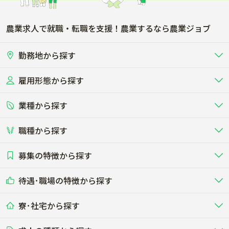
農業求人で就職・転職を支援！農業するなら農業ジョブ
勤務地から探す
雇用形態から探す
北海道
東北
業種から探す
正社員
バイト・アルバイト・パート
関東
北陸･甲信
職種から探す
畜産（酪農･肉牛･養豚･養鶏など）
短期アルバイト
新卒（正社員･インターン）
東海
関西
募集の特徴から探す
農場･牧場･現場職
専門職（獣医師･人工授精師･
その他（独立・副業など）
酪農
肉牛
中国
四国
耕種（野菜･穀物･花卉･果樹など）
削蹄師etc）
乳牛を繁殖・飼育して生乳を出荷
和牛を繁殖・肥育して市場に出荷す
待遇･職場の特徴から探す
未経験歓迎
社会人未経験歓迎
する牧場
る牧場
九州･沖縄
海外
ドライバー
接客･販売
露地野菜･畑作
施設野菜
農業関連企業
寮･社宅から探す
畑・圃場で野菜・穀物を生産
ビニールハウスで多様な野菜の生産
養豚
社会保険完備
養鶏
家賃補助制度あり
学歴不問
夫婦での応募OK
豚を繁殖・肥育して市場に出荷す
食用鶏や鶏卵を生産し出荷する養鶏
営業･企画
経理･事務
る養豚場
場
農業資材･肥料
種苗