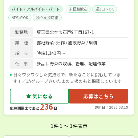
バイト・アルバイト・パート
未経験歓迎
週1日～OK
AT免許OK
独立支援可能
勤務地
埼玉県北本市石戸9丁目167-1
業 種
露地野菜･畑作 / 施設野菜 / 果樹
給 与
時給1,141円～
仕 事
多品目野菜の収穫、管理、配達作業
日々ワクワクした気持ちで、新たなことに挑戦していま
す！／JAグループさいたまの支援のもと掲載しています
気になる
応募はこちら
236
更新日：2026.03.19
応募期限まであと
日
1
件
1
〜
1
件表示