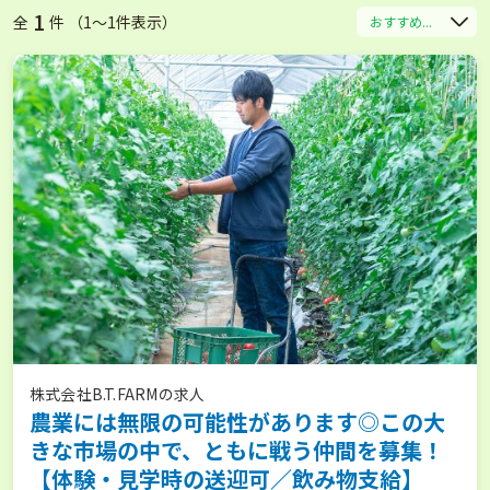
1
全
件 （1〜1件表示）
おすすめ...
株式会社B.T.FARMの求人
農業には無限の可能性があります◎この大
きな市場の中で、ともに戦う仲間を募集！
【体験・見学時の送迎可／飲み物支給】