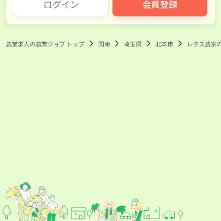
ログイン
会員登録
農業求人の農業ジョブ トップ
関東
埼玉県
北本市
レタス農家