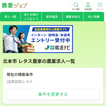
求人検索
会員登録
メニュー
求人を紹介
求人一覧
新卒就活
農業を知る
求人特集
してもらう
北本市 レタス農家の農業求人一覧
現在の検索条件
[生産品目]レタス
条件を変更する