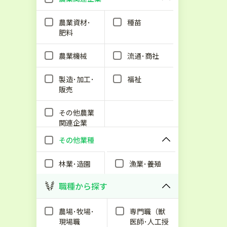
農業資材･
種苗
肥料
農業機械
流通･商社
製造･加工･
福祉
販売
その他農業
関連企業
その他業種
林業･造園
漁業･養殖
職種から探す
農場･牧場･
専門職（獣
現場職
医師･人工授