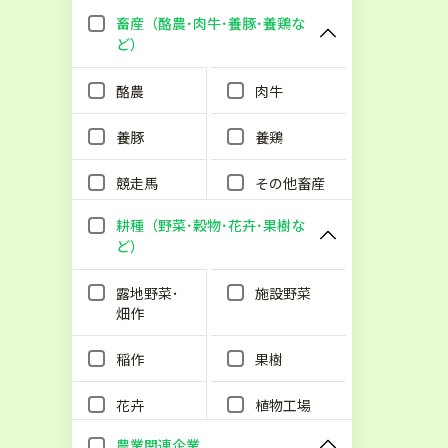
畜産（酪農･肉牛･養豚･養鶏な
ど）
酪農
肉牛
養豚
養鶏
競走馬
その他畜産
耕種（野菜･穀物･花卉･果樹な
ど）
露地野菜･
施設野菜
畑作
稲作
果樹
花卉
植物工場
農業関連企業