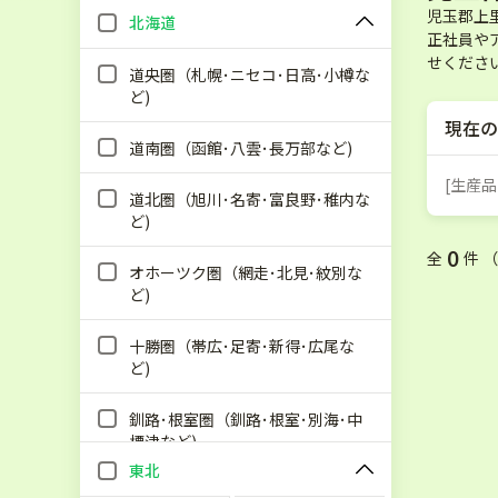
児玉郡上
北海道
正社員や
せくださ
道央圏（札幌･ニセコ･日高･小樽な
ど)
現在の
道南圏（函館･八雲･長万部など)
[生産
道北圏（旭川･名寄･富良野･稚内な
ど)
0
全
件 
オホーツク圏（網走･北見･紋別な
ど)
十勝圏（帯広･足寄･新得･広尾な
ど)
釧路･根室圏（釧路･根室･別海･中
標津など)
東北