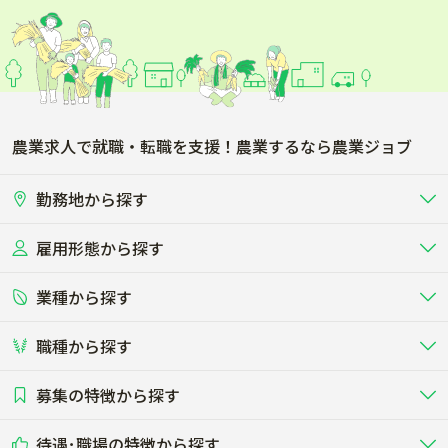
農業求人で就職・転職を支援！農業するなら農業ジョブ
勤務地から探す
雇用形態から探す
北海道
東北
業種から探す
正社員
バイト・アルバイト・パート
関東
北陸･甲信
職種から探す
畜産（酪農･肉牛･養豚･養鶏など）
短期アルバイト
新卒（正社員･インターン）
東海
関西
募集の特徴から探す
農場･牧場･現場職
専門職（獣医師･人工授精師･
その他（独立・副業など）
酪農
肉牛
中国
四国
耕種（野菜･穀物･花卉･果樹など）
削蹄師etc）
乳牛を繁殖・飼育して生乳を出荷
和牛を繁殖・肥育して市場に出荷す
待遇･職場の特徴から探す
未経験歓迎
社会人未経験歓迎
する牧場
る牧場