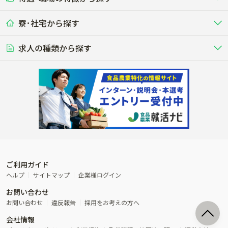
九州･沖縄
海外
ドライバー
接客･販売
露地野菜･畑作
施設野菜
農業関連企業
寮･社宅から探す
畑・圃場で野菜・穀物を生産
ビニールハウスで多様な野菜の生産
養豚
社会保険完備
養鶏
家賃補助制度あり
学歴不問
夫婦での応募OK
豚を繁殖・肥育して市場に出荷す
食用鶏や鶏卵を生産し出荷する養鶏
営業･企画
経理･事務
る養豚場
場
農業資材･肥料
種苗
稲作
求人の種類から探す
その他業種
果樹
単身寮あり
世帯寮あり
食事補助あり
残業月20時間以内
50代採用実績あり
週1日～OK
農場設備・肥料・飼料の生産・流
農業用の種や苗の生産・流通・販売
水田で稲を栽培し食用米を生産
果物の栽培・収穫・観光農園など
通・販売
競走馬
研究･開発
その他畜産
WEB･IT
転職おまかせ求人
寮･社宅相談可
林業･造園
漁業･養殖
レースで活躍する馬の手入れや子馬
その他動物の畜産業（羊、ウズラな
賞与実績あり
年間休日100日以上
花卉
植物工場
週2日～OK
AT免許OK
の育成
ど）
木材の植林・伐採・加工、または
魚介類の採捕・養殖、または水産加
農業機械
流通･商社
ビニールハウスで観賞用植物の栽
環境制御された工場で野菜の生産管
その他職種
造園庭師
工場
農業用の機械・機材の開発・販
農産物・農産品の物流・卸し・輸出
培
理
経験者優遇
独立支援可能
売・リース
入
内定まで最短1週間
管理者･幹部採用
製造･加工･販売
福祉
産休･育休取得実績あり
農産物から食品を製造・加工・販
福祉事業と農業生産を連携させたビ
売
ジネス
ご利用ガイド
その他農業関連企業
ヘルプ
サイトマップ
企業様ログイン
農業に密接に関わるその他のビジ
お問い合わせ
ネス
お問い合わせ
違反報告
採用をお考えの方へ
会社情報