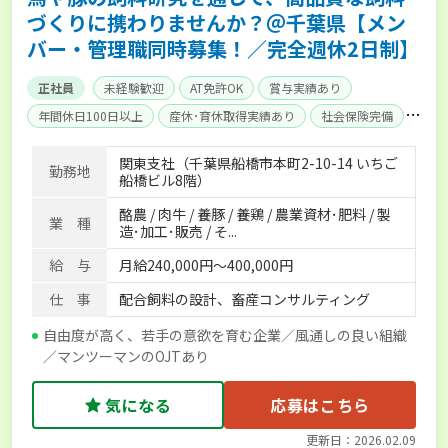
づくりに携わりませんか？＠千葉県【メン
バー・管理職同時募集！／完全週休2日制】
正社員
未経験歓迎
AT免許OK
賞与実績あり
年間休日100日以上
産休･育休取得実績あり
社会保険完備
単身寮あり
関東支社（千葉県船橋市本町2-10-14 いちご
勤務地
船橋ビル8階）
酪農 / 肉牛 / 養豚 / 養鶏 / 農業資材･肥料 / 製
業 種
造･加工･販売 / そ...
給 与
月給240,000円～400,000円
仕 事
配合飼料の設計、畜産コンサルティング
自由度が高く、若手の意欲を育む企業／風通しの良い組織
／マンツーマンのOJTあり
気になる
応募はこちら
更新日：2026.02.09