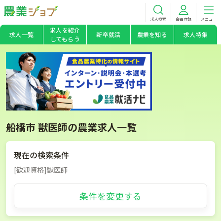
求人検索
会員登録
メニュー
求人を紹介
求人一覧
新卒就活
農業を知る
求人特集
してもらう
船橋市 獣医師の農業求人一覧
現在の検索条件
[歓迎資格]獣医師
条件を変更する