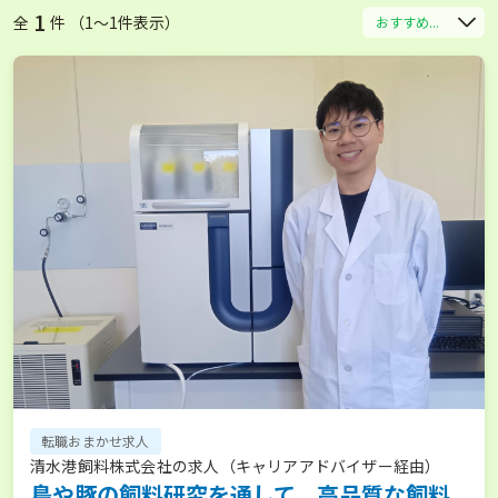
1
全
件 （1〜1件表示）
おすすめ...
転職おまかせ求人
清水港飼料株式会社の求人（キャリアアドバイザー経由）
鳥や豚の飼料研究を通して、高品質な飼料