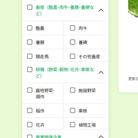
畜産（酪農･肉牛･養豚･養鶏な
ど）
酪農
肉牛
養豚
養鶏
競走馬
その他畜産
耕種（野菜･穀物･花卉･果樹な
ど）
更新日：
露地野菜･
施設野菜
畑作
稲作
果樹
花卉
植物工場
農業関連企業