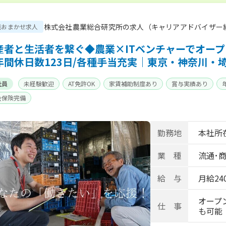
株式会社農業総合研究所の求人（キャリアアドバイザー
職おまかせ求人
産者と生活者を繋ぐ◆農業×ITベンチャーでオー
年間休日数123日/各種手当充実｜東京・神奈川・
社員
未経験歓迎
AT免許OK
家賃補助制度あり
賞与実績あり
会保険完備
勤務地
本社所在
業 種
流通･商
給 与
月給240
オープ
仕 事
も可能