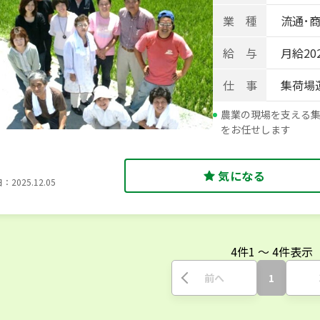
業 種
流通･商
給 与
月給202
仕 事
集荷場
農業の現場を支える
をお任せします
気になる
2025.12.05
4
件
1
〜
4
件表示
前へ
1