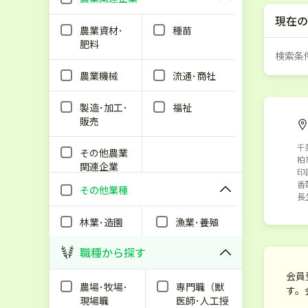
現在の
農業資材･
種苗
肥料
検索条
農業機械
流通･商社
製造･加工･
福祉
販売
千
その他農業
柏
関連企業
印
香
その他業種
長
林業･造園
漁業･養殖
職種から探す
会員
農場･牧場･
専門職（獣
す。
現場職
医師･人工授