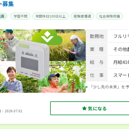
ー募集
社員
学歴不問
年間休日100日以上
経験者優遇
社会保険完備
勤務地
フルリ
業 種
その他
給 与
月給416
仕 事
スマー
「少し先の未来」を予
気になる
2026.07.01