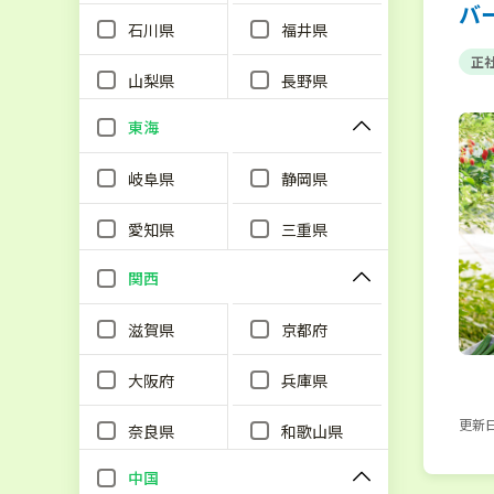
バ
石川県
福井県
正
山梨県
長野県
東海
岐阜県
静岡県
愛知県
三重県
関西
滋賀県
京都府
大阪府
兵庫県
更新日：
奈良県
和歌山県
中国