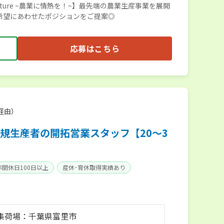
agriculture ~農業に情熱を！~】最先端の農業生産事業を展開
希望にあわせたポジションをご提案◎
応募はこちら
経由）
規生産者の開拓営業スタッフ【20～3
年間休日100日以上
産休･育休取得実績あり
集荷場：千葉県富里市