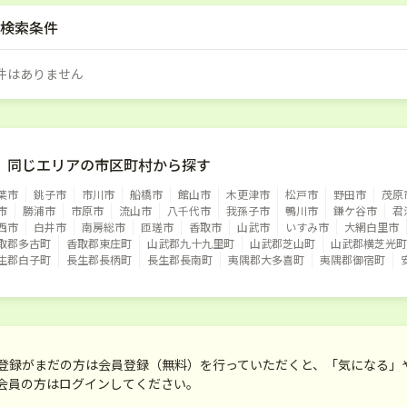
検索条件
件はありません
同じエリアの市区町村から探す
葉市
銚子市
市川市
船橋市
館山市
木更津市
松戸市
野田市
茂原
市
勝浦市
市原市
流山市
八千代市
我孫子市
鴨川市
鎌ケ谷市
君
西市
白井市
南房総市
匝瑳市
香取市
山武市
いすみ市
大網白里市
取郡多古町
香取郡東庄町
山武郡九十九里町
山武郡芝山町
山武郡横芝光町
生郡白子町
長生郡長柄町
長生郡長南町
夷隅郡大多喜町
夷隅郡御宿町
登録がまだの方は会員登録（無料）を行っていただくと、「気になる」
会員の方はログインしてください。