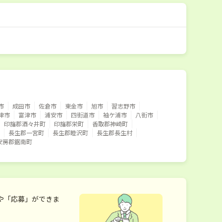
市
成田市
佐倉市
東金市
旭市
習志野市
津市
富津市
浦安市
四街道市
袖ケ浦市
八街市
印旛郡酒々井町
印旛郡栄町
香取郡神崎町
長生郡一宮町
長生郡睦沢町
長生郡長生村
安房郡鋸南町
や「応募」ができま