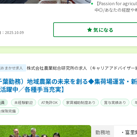
【Passion for 
中◎/あなたの経歴や
気になる
2025.10.09
株式会社農業総合研究所の求人（キャリアアドバイザー
職おまかせ求人
千葉勤務）地域農業の未来を創る◆集荷場運営・新
代活躍中／各種手当充実】
社員
未経験歓迎
AT免許OK
家賃補助制度あり
賞与実績あり
会保険完備
勤務地
・富里