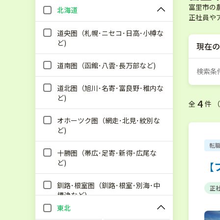
富里市の
北海道
正社員や
道央圏（札幌･ニセコ･日高･小樽な
ど)
現在の
道南圏（函館･八雲･長万部など)
検索条
道北圏（旭川･名寄･富良野･稚内な
ど)
4
全
件 
オホーツク圏（網走･北見･紋別な
ど)
転
十勝圏（帯広･足寄･新得･広尾な
ど)
【
釧路･根室圏（釧路･根室･別海･中
正
標津など)
東北