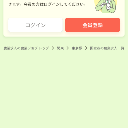
港区
新宿区
きます。会員の方はログインしてください。
文京区
台東区
ログイン
会員登録
墨田区
江東区
品川区
目黒区
農業求人の農業ジョブ トップ
関東
東京都
国立市の農業求人一覧
大田区
世田谷区
渋谷区
中野区
杉並区
豊島区
北区
荒川区
板橋区
練馬区