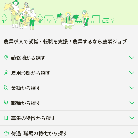
足立区
葛飾区
江戸川区
八王子市
立川市
武蔵野市
農業求人で就職・転職を支援！農業するなら農業ジョブ
三鷹市
青梅市
勤務地から探す
府中市
昭島市
雇用形態から探す
北海道
東北
調布市
町田市
業種から探す
正社員
バイト・アルバイト・パート
関東
北陸･甲信
小金井市
小平市
職種から探す
畜産（酪農･肉牛･養豚･養鶏など）
短期アルバイト
新卒（正社員･インターン）
東海
関西
日野市
東村山市
募集の特徴から探す
農場･牧場･現場職
専門職（獣医師･人工授精師･
その他（独立・副業など）
酪農
肉牛
中国
四国
耕種（野菜･穀物･花卉･果樹など）
削蹄師etc）
乳牛を繁殖・飼育して生乳を出荷
和牛を繁殖・肥育して市場に出荷す
国分寺市
福生市
待遇･職場の特徴から探す
未経験歓迎
社会人未経験歓迎
する牧場
る牧場