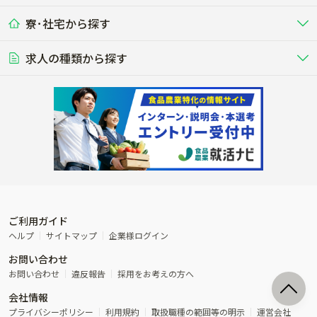
九州･沖縄
海外
ドライバー
接客･販売
露地野菜･畑作
施設野菜
農業関連企業
狛江市
東大和市
寮･社宅から探す
畑・圃場で野菜・穀物を生産
ビニールハウスで多様な野菜の生産
養豚
社会保険完備
養鶏
家賃補助制度あり
学歴不問
夫婦での応募OK
豚を繁殖・肥育して市場に出荷す
食用鶏や鶏卵を生産し出荷する養鶏
営業･企画
経理･事務
る養豚場
場
農業資材･肥料
種苗
清瀬市
東久留米市
稲作
求人の種類から探す
その他業種
果樹
単身寮あり
世帯寮あり
食事補助あり
残業月20時間以内
50代採用実績あり
週1日～OK
農場設備・肥料・飼料の生産・流
農業用の種や苗の生産・流通・販売
水田で稲を栽培し食用米を生産
果物の栽培・収穫・観光農園など
通・販売
競走馬
研究･開発
その他畜産
WEB･IT
武蔵村山市
多摩市
転職おまかせ求人
寮･社宅相談可
林業･造園
漁業･養殖
レースで活躍する馬の手入れや子馬
その他動物の畜産業（羊、ウズラな
賞与実績あり
年間休日100日以上
花卉
植物工場
週2日～OK
AT免許OK
の育成
ど）
木材の植林・伐採・加工、または
魚介類の採捕・養殖、または水産加
農業機械
流通･商社
ビニールハウスで観賞用植物の栽
環境制御された工場で野菜の生産管
その他職種
造園庭師
工場
稲城市
羽村市
農業用の機械・機材の開発・販
農産物・農産品の物流・卸し・輸出
培
理
経験者優遇
独立支援可能
売・リース
入
内定まで最短1週間
管理者･幹部採用
あきる野市
西東京市
製造･加工･販売
福祉
産休･育休取得実績あり
農産物から食品を製造・加工・販
福祉事業と農業生産を連携させたビ
西多摩郡瑞穂町
西多摩郡日の出町
売
ジネス
ご利用ガイド
その他農業関連企業
ヘルプ
サイトマップ
企業様ログイン
西多摩郡檜原村
西多摩郡奥多摩町
農業に密接に関わるその他のビジ
お問い合わせ
ネス
大島町
利島村
お問い合わせ
違反報告
採用をお考えの方へ
会社情報
新島村
神津島村
プライバシーポリシー
利用規約
取扱職種の範囲等の明示
運営会社