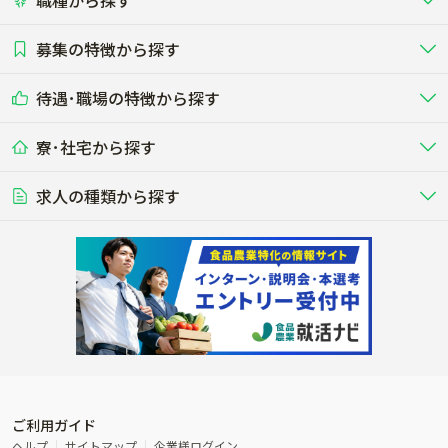
職種から探す
畜産（酪農･肉牛･養豚･養鶏など）
短期アルバイト
新卒（正社員･インターン）
東海
関西
募集の特徴から探す
農場･牧場･現場職
専門職（獣医師･人工授精師･
その他（独立・副業など）
酪農
肉牛
中国
四国
耕種（野菜･穀物･花卉･果樹など）
削蹄師etc）
乳牛を繁殖・飼育して生乳を出荷
和牛を繁殖・肥育して市場に出荷す
待遇･職場の特徴から探す
未経験歓迎
社会人未経験歓迎
する牧場
る牧場
九州･沖縄
海外
ドライバー
接客･販売
露地野菜･畑作
施設野菜
農業関連企業
寮･社宅から探す
畑・圃場で野菜・穀物を生産
ビニールハウスで多様な野菜の生産
養豚
社会保険完備
養鶏
家賃補助制度あり
学歴不問
夫婦での応募OK
豚を繁殖・肥育して市場に出荷す
食用鶏や鶏卵を生産し出荷する養鶏
営業･企画
経理･事務
る養豚場
場
農業資材･肥料
種苗
稲作
求人の種類から探す
その他業種
果樹
単身寮あり
世帯寮あり
食事補助あり
残業月20時間以内
50代採用実績あり
週1日～OK
農場設備・肥料・飼料の生産・流
農業用の種や苗の生産・流通・販売
水田で稲を栽培し食用米を生産
果物の栽培・収穫・観光農園など
通・販売
競走馬
研究･開発
その他畜産
WEB･IT
転職おまかせ求人
寮･社宅相談可
林業･造園
漁業･養殖
レースで活躍する馬の手入れや子馬
その他動物の畜産業（羊、ウズラな
賞与実績あり
年間休日100日以上
花卉
植物工場
週2日～OK
AT免許OK
の育成
ど）
木材の植林・伐採・加工、または
魚介類の採捕・養殖、または水産加
農業機械
流通･商社
ビニールハウスで観賞用植物の栽
環境制御された工場で野菜の生産管
その他職種
造園庭師
工場
農業用の機械・機材の開発・販
農産物・農産品の物流・卸し・輸出
培
理
経験者優遇
独立支援可能
売・リース
入
内定まで最短1週間
管理者･幹部採用
製造･加工･販売
福祉
産休･育休取得実績あり
農産物から食品を製造・加工・販
福祉事業と農業生産を連携させたビ
売
ジネス
ご利用ガイド
その他農業関連企業
ヘルプ
サイトマップ
企業様ログイン