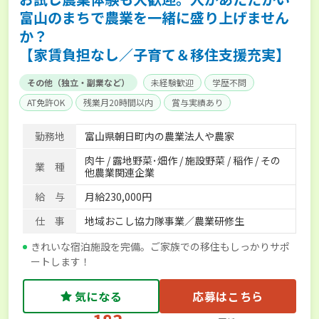
富山のまちで農業を一緒に盛り上げません
か？
【家賃負担なし／子育て＆移住支援充実】
その他（独立・副業など）
未経験歓迎
学歴不問
AT免許OK
残業月20時間以内
賞与実績あり
年間休日100日以上
独立支援可能
単身寮あり
勤務地
富山県朝日町内の農業法人や農家
肉牛 / 露地野菜･畑作 / 施設野菜 / 稲作 / その
業 種
他農業関連企業
給 与
月給230,000円
仕 事
地域おこし協力隊事業／農業研修生
きれいな宿泊施設を完備。ご家族での移住もしっかりサポ
ートします！
気になる
応募はこちら