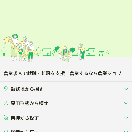
農業求人で就職・転職を支援！農業するなら農業ジョブ
勤務地から探す
雇用形態から探す
北海道
東北
業種から探す
正社員
バイト・アルバイト・パート
関東
北陸･甲信