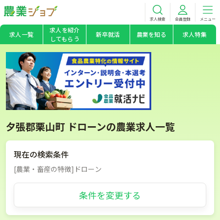
求人検索
会員登録
メニュー
求人を紹介
求人一覧
新卒就活
農業を知る
求人特集
してもらう
夕張郡栗山町 ドローンの農業求人一覧
現在の検索条件
[農業・畜産の特徴]ドローン
条件を変更する