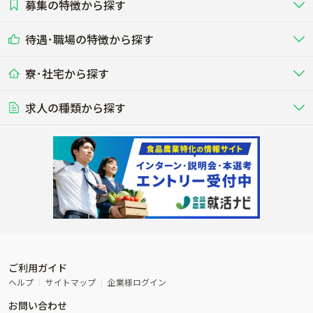
募集の特徴から探す
農場･牧場･現場職
専門職（獣医師･人工授精師･
その他（独立・副業など）
酪農
肉牛
中国
四国
耕種（野菜･穀物･花卉･果樹など）
削蹄師etc）
乳牛を繁殖・飼育して生乳を出荷
和牛を繁殖・肥育して市場に出荷す
待遇･職場の特徴から探す
未経験歓迎
社会人未経験歓迎
する牧場
る牧場
九州･沖縄
海外
ドライバー
接客･販売
露地野菜･畑作
施設野菜
農業関連企業
寮･社宅から探す
畑・圃場で野菜・穀物を生産
ビニールハウスで多様な野菜の生産
養豚
社会保険完備
養鶏
家賃補助制度あり
学歴不問
夫婦での応募OK
豚を繁殖・肥育して市場に出荷す
食用鶏や鶏卵を生産し出荷する養鶏
営業･企画
経理･事務
る養豚場
場
農業資材･肥料
種苗
稲作
求人の種類から探す
その他業種
果樹
単身寮あり
世帯寮あり
食事補助あり
残業月20時間以内
50代採用実績あり
週1日～OK
農場設備・肥料・飼料の生産・流
農業用の種や苗の生産・流通・販売
水田で稲を栽培し食用米を生産
果物の栽培・収穫・観光農園など
通・販売
競走馬
研究･開発
その他畜産
WEB･IT
転職おまかせ求人
寮･社宅相談可
林業･造園
漁業･養殖
レースで活躍する馬の手入れや子馬
その他動物の畜産業（羊、ウズラな
賞与実績あり
年間休日100日以上
花卉
植物工場
週2日～OK
AT免許OK
の育成
ど）
木材の植林・伐採・加工、または
魚介類の採捕・養殖、または水産加
農業機械
流通･商社
ビニールハウスで観賞用植物の栽
環境制御された工場で野菜の生産管
その他職種
造園庭師
工場
農業用の機械・機材の開発・販
農産物・農産品の物流・卸し・輸出
培
理
経験者優遇
独立支援可能
売・リース
入
内定まで最短1週間
管理者･幹部採用
製造･加工･販売
福祉
産休･育休取得実績あり
農産物から食品を製造・加工・販
福祉事業と農業生産を連携させたビ
売
ジネス
ご利用ガイド
その他農業関連企業
ヘルプ
サイトマップ
企業様ログイン
農業に密接に関わるその他のビジ
お問い合わせ
ネス