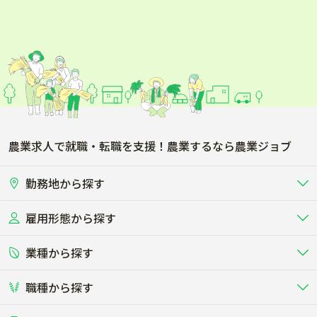
農業求人で就職・転職を支援！農業するなら農業ジョブ
勤務地から探す
雇用形態から探す
北海道
東北
業種から探す
正社員
バイト・アルバイト・パート
関東
北陸･甲信
職種から探す
畜産（酪農･肉牛･養豚･養鶏など）
短期アルバイト
新卒（正社員･インターン）
東海
関西