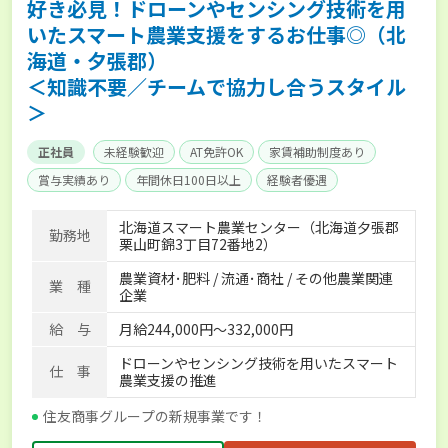
好き必見！ドローンやセンシング技術を用
いたスマート農業支援をするお仕事◎（北
海道・夕張郡）
＜知識不要／チームで協力し合うスタイル
＞
正社員
未経験歓迎
AT免許OK
家賃補助制度あり
賞与実績あり
年間休日100日以上
経験者優遇
産休･育休取得実績あり
社会保険完備
北海道スマート農業センター（北海道夕張郡
勤務地
栗山町錦3丁目72番地2）
農業資材･肥料 / 流通･商社 / その他農業関連
業 種
企業
給 与
月給244,000円～332,000円
ドローンやセンシング技術を用いたスマート
仕 事
農業支援の推進
住友商事グループの新規事業です！