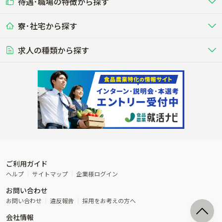
待遇･職場の特徴から探す
未経験歓迎
社会人未経験歓迎
する牧場
る牧場
九州･沖縄
海外
ドライバー
接客･販売
露地野菜･畑作
施設野菜
農業関連企業
寮･社宅から探す
畑・圃場で野菜・穀物を生産
ビニールハウスで多様な野菜の生産
養豚
社会保険完備
養鶏
家賃補助制度あり
学歴不問
夫婦での応募OK
豚を繁殖・肥育して市場に出荷す
食用鶏や鶏卵を生産し出荷する養鶏
営業･企画
経理･事務
る養豚場
場
農業資材･肥料
種苗
稲作
求人の種類から探す
その他業種
果樹
単身寮あり
世帯寮あり
食事補助あり
残業月20時間以内
50代採用実績あり
週1日～OK
農場設備・肥料・飼料の生産・流
農業用の種や苗の生産・流通・販売
水田で稲を栽培し食用米を生産
果物の栽培・収穫・観光農園など
通・販売
競走馬
研究･開発
その他畜産
WEB･IT
転職おまかせ求人
寮･社宅相談可
林業･造園
漁業･養殖
レースで活躍する馬の手入れや子馬
その他動物の畜産業（羊、ウズラな
賞与実績あり
年間休日100日以上
花卉
植物工場
週2日～OK
AT免許OK
の育成
ど）
木材の植林・伐採・加工、または
魚介類の採捕・養殖、または水産加
農業機械
流通･商社
ビニールハウスで観賞用植物の栽
環境制御された工場で野菜の生産管
その他職種
造園庭師
工場
農業用の機械・機材の開発・販
農産物・農産品の物流・卸し・輸出
培
理
経験者優遇
独立支援可能
売・リース
入
内定まで最短1週間
管理者･幹部採用
製造･加工･販売
福祉
産休･育休取得実績あり
農産物から食品を製造・加工・販
福祉事業と農業生産を連携させたビ
売
ジネス
ご利用ガイド
その他農業関連企業
ヘルプ
サイトマップ
企業様ログイン
農業に密接に関わるその他のビジ
お問い合わせ
ネス
お問い合わせ
違反報告
採用をお考えの方へ
会社情報