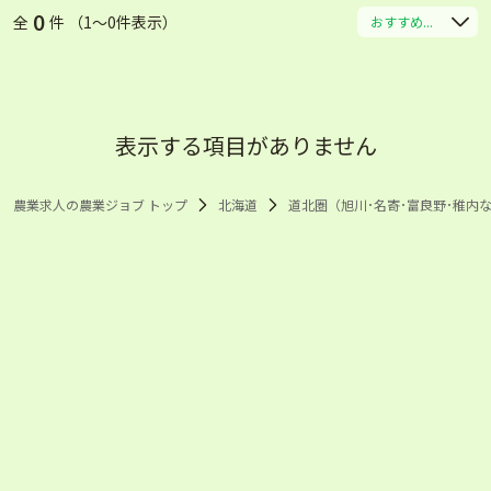
0
全
件 （1〜0件表示）
おすすめ...
表示する項目がありません
農業求人の農業ジョブ トップ
北海道
道北圏（旭川･名寄･富良野･稚内な