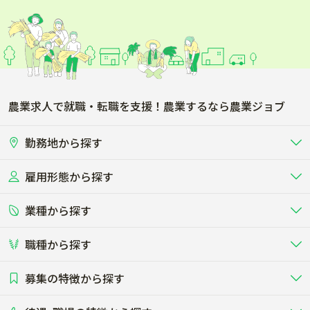
農業求人で就職・転職を支援！農業するなら農業ジョブ
勤務地から探す
雇用形態から探す
北海道
東北
業種から探す
正社員
バイト・アルバイト・パート
関東
北陸･甲信
職種から探す
畜産（酪農･肉牛･養豚･養鶏など）
短期アルバイト
新卒（正社員･インターン）
東海
関西
募集の特徴から探す
農場･牧場･現場職
専門職（獣医師･人工授精師･
その他（独立・副業など）
酪農
肉牛
中国
四国
耕種（野菜･穀物･花卉･果樹など）
削蹄師etc）
乳牛を繁殖・飼育して生乳を出荷
和牛を繁殖・肥育して市場に出荷す