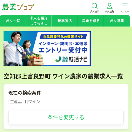
求人検索
会員登録
メニュー
求人を紹介
求人一覧
新卒就活
農業を知る
求人特集
してもらう
空知郡上富良野町 ワイン農家の農業求人一覧
現在の検索条件
[生産品目]ワイン
条件を変更する