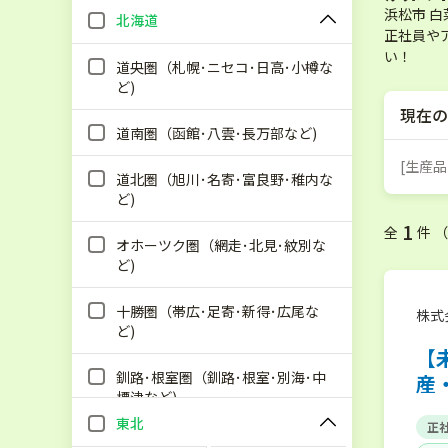
浜松市 
北海道
正社員や
い！
道央圏（札幌･ニセコ･日高･小樽な
ど)
現在の
道南圏（函館･八雲･長万部など)
[生産品
道北圏（旭川･名寄･富良野･稚内な
ど)
1
全
件 
オホーツク圏（網走･北見･紋別な
ど)
十勝圏（帯広･足寄･新得･広尾な
株式
ど)
【
釧路･根室圏（釧路･根室･別海･中
産
標津など)
東北
正