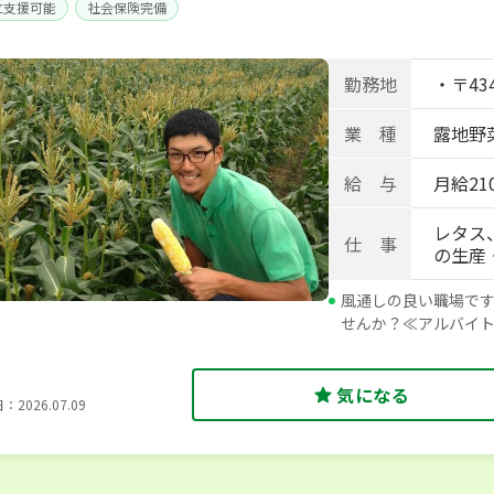
立支援可能
社会保険完備
勤務地
・〒43
業 種
露地野菜
給 与
月給210
レタス
仕 事
の生産
風通しの良い職場で
せんか？≪アルバイ
気になる
2026.07.09