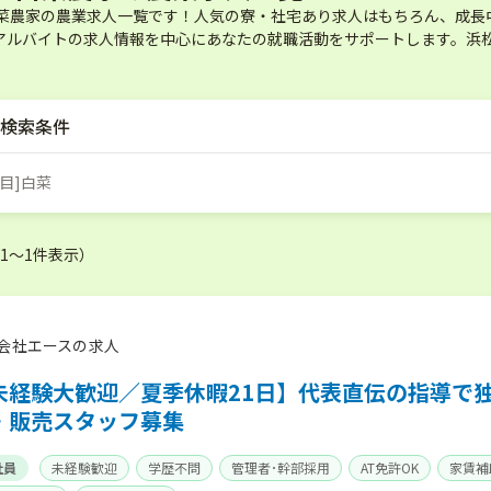
白菜農家の農業求人一覧です！人気の寮・社宅あり求人はもちろん、成長
アルバイトの求人情報を中心にあなたの就職活動をサポートします。浜松
検索条件
目]白菜
（1〜1件表示）
会社エースの求人
未経験大歓迎／夏季休暇21日】代表直伝の指導で
・販売スタッフ募集
社員
未経験歓迎
学歴不問
管理者･幹部採用
AT免許OK
家賃補