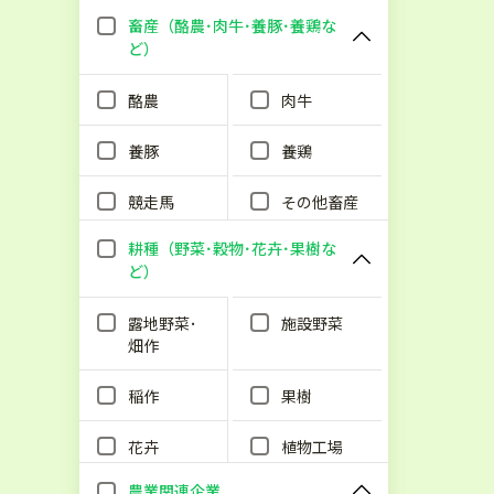
畜産（酪農･肉牛･養豚･養鶏な
ど）
酪農
肉牛
養豚
養鶏
競走馬
その他畜産
耕種（野菜･穀物･花卉･果樹な
ど）
露地野菜･
施設野菜
畑作
稲作
果樹
花卉
植物工場
農業関連企業