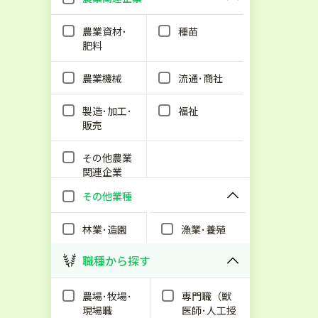
農業資材･
種苗
肥料
農業機械
流通･商社
製造･加工･
福祉
販売
その他農業
関連企業
その他業種
林業･造園
漁業･養殖
職種から探す
農場･牧場･
専門職（獣
現場職
医師･人工授