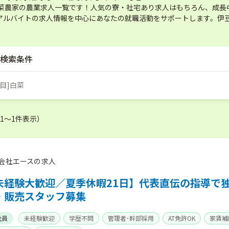
白菜農家の農業求人一覧です！人気の寮・社宅あり求人はもちろん、成長
アルバイトの求人情報を中心にあなたの就職活動をサポートします。伊豆
検索条件
目]白菜
（1〜1件表示）
会社エースの求人
未経験大歓迎／夏季休暇21日】代表直伝の指導で
・販売スタッフ募集
社員
未経験歓迎
学歴不問
管理者･幹部採用
AT免許OK
家賃補