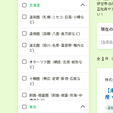
伊豆市 
北海道
正社員や
い！
道央圏（札幌･ニセコ･日高･小樽な
ど)
現在の
道南圏（函館･八雲･長万部など)
[生産品
道北圏（旭川･名寄･富良野･稚内な
ど)
1
全
件 
オホーツク圏（網走･北見･紋別な
ど)
十勝圏（帯広･足寄･新得･広尾な
株式
ど)
【
釧路･根室圏（釧路･根室･別海･中
産
標津など)
東北
正