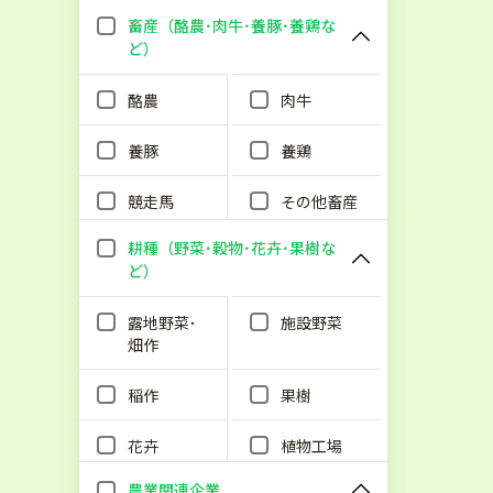
畜産（酪農･肉牛･養豚･養鶏な
ど）
酪農
肉牛
養豚
養鶏
競走馬
その他畜産
耕種（野菜･穀物･花卉･果樹な
ど）
露地野菜･
施設野菜
畑作
稲作
果樹
花卉
植物工場
農業関連企業