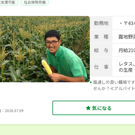
立支援可能
社会保険完備
勤務地
・〒43
業 種
露地野菜
給 与
月給210
レタス
仕 事
の生産
風通しの良い職場で
せんか？≪アルバイ
気になる
2026.07.09