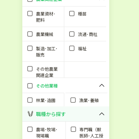
農業資材･
種苗
肥料
農業機械
流通･商社
製造･加工･
福祉
販売
その他農業
関連企業
その他業種
林業･造園
漁業･養殖
職種から探す
農場･牧場･
専門職（獣
現場職
医師･人工授