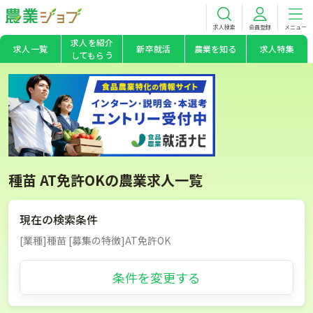
求人検索
会員登録
メニュー
求人を紹介
求人一覧
新卒就活
農業を知る
求人特集
してもらう
種苗 AT免許OKの農業求人一覧
現在の検索条件
[業種]種苗 [募集の特徴]AT免許OK
条件を変更する