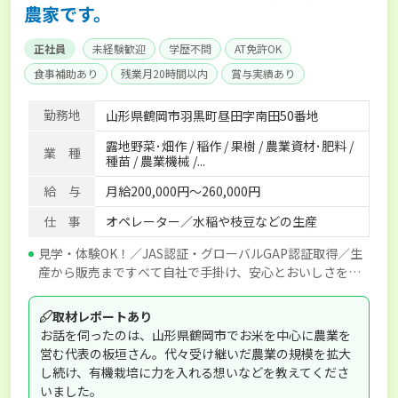
農家です。
正社員
未経験歓迎
学歴不問
AT免許OK
食事補助あり
残業月20時間以内
賞与実績あり
経験者優遇
独立支援可能
社会保険完備
勤務地
山形県鶴岡市羽黒町昼田字南田50番地
露地野菜･畑作 / 稲作 / 果樹 / 農業資材･肥料 /
業 種
種苗 / 農業機械 /...
給 与
月給200,000円～260,000円
仕 事
オペレーター／水稲や枝豆などの生産
見学・体験OK！／JAS認証・グローバルGAP認証取得／生
産から販売まですべて自社で手掛け、安心とおいしさをお
届けしています◎
取材レポートあり
お話を伺ったのは、山形県鶴岡市でお米を中心に農業を
営む代表の板垣さん。代々受け継いだ農業の規模を拡大
し続け、有機栽培に力を入れる想いなどを教えてくださ
いました。