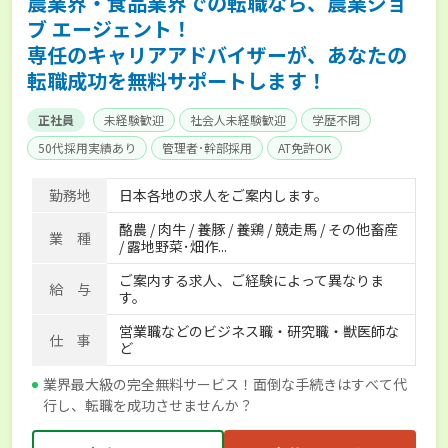
農業界・食品業界での転職なら、農業ジョ
ブ エージェント！
専任のキャリアアドバイザーが、あなたの
転職成功を無料サポートします！
正社員
未経験歓迎
社会人未経験歓迎
学歴不問
50代採用実績あり
管理者･幹部採用
AT免許OK
家賃補助制度あり
食事補助あり
残業月20時間以内
勤務地
日本各地の求人をご案内します。
賞与実績あり
年間休日100日以上
経験者優遇
酪農 / 肉牛 / 養豚 / 養鶏 / 競走馬 / その他畜産
独立支援可能
社会保険完備
単身寮あり
世帯寮あり
業 種
/ 露地野菜･畑作...
寮･社宅相談可
ご案内する求人、ご経験によって異なりま
給 与
す。
営業職などのビジネス職・研究職・獣医師な
仕 事
ど
業界最大級の完全無料サービス！面倒な手続きはすべて代
行し、転職を成功させませんか？