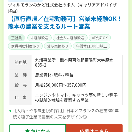
ヴィルモランみかど株式会社の求人（キャリアアドバイザー
経由）
【直行直帰／在宅勤務可】営業未経験OK！
熊本の農業を支えるルート営業
正社員
未経験歓迎
社会人未経験歓迎
AT免許OK
家賃補助制度あり
賞与実績あり
年間休日100日以上
経験者優遇
産休･育休取得実績あり
社会保険完備
九州事業所：熊本県菊池郡菊陽町大字原水
勤務地
885-2
業 種
農業資材･肥料 / 種苗
給 与
月給250,000円～357,000円
ニンジンやトマト、キャベツ等の新しい種子
仕 事
の試験的栽培を提案する営業
【人柄・やる気重視の採用】日本とフランスの種苗300年
続く種子企業で農業の未来をデザイン◎
気になる
応募はこちら