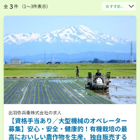
3
全
件 （1〜3件表示）
おすすめ...
出羽弥兵衛株式会社の求人
【資格手当あり／大型機械のオペレーター
募集】安心・安全・健康的！有機栽培の最
高においしい農作物を生産、独自販売する