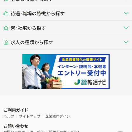
その他（独立・副業など）
酪農
肉牛
中国
四国
耕種（野菜･穀物･花卉･果樹など）
削蹄師etc）
乳牛を繁殖・飼育して生乳を出荷
和牛を繁殖・肥育して市場に出荷す
待遇･職場の特徴から探す
未経験歓迎
社会人未経験歓迎
する牧場
る牧場
九州･沖縄
海外
ドライバー
接客･販売
露地野菜･畑作
施設野菜
農業関連企業
寮･社宅から探す
畑・圃場で野菜・穀物を生産
ビニールハウスで多様な野菜の生産
養豚
社会保険完備
養鶏
家賃補助制度あり
学歴不問
夫婦での応募OK
豚を繁殖・肥育して市場に出荷す
食用鶏や鶏卵を生産し出荷する養鶏
営業･企画
経理･事務
る養豚場
場
農業資材･肥料
種苗
稲作
求人の種類から探す
その他業種
果樹
単身寮あり
世帯寮あり
食事補助あり
残業月20時間以内
50代採用実績あり
週1日～OK
農場設備・肥料・飼料の生産・流
農業用の種や苗の生産・流通・販売
水田で稲を栽培し食用米を生産
果物の栽培・収穫・観光農園など
通・販売
競走馬
研究･開発
その他畜産
WEB･IT
転職おまかせ求人
寮･社宅相談可
林業･造園
漁業･養殖
レースで活躍する馬の手入れや子馬
その他動物の畜産業（羊、ウズラな
賞与実績あり
年間休日100日以上
花卉
植物工場
週2日～OK
AT免許OK
の育成
ど）
木材の植林・伐採・加工、または
魚介類の採捕・養殖、または水産加
農業機械
流通･商社
ビニールハウスで観賞用植物の栽
環境制御された工場で野菜の生産管
その他職種
造園庭師
工場
農業用の機械・機材の開発・販
農産物・農産品の物流・卸し・輸出
培
理
経験者優遇
独立支援可能
売・リース
入
内定まで最短1週間
管理者･幹部採用
製造･加工･販売
福祉
産休･育休取得実績あり
農産物から食品を製造・加工・販
福祉事業と農業生産を連携させたビ
売
ジネス
ご利用ガイド
その他農業関連企業
ヘルプ
サイトマップ
企業様ログイン
農業に密接に関わるその他のビジ
お問い合わせ
ネス
お問い合わせ
違反報告
採用をお考えの方へ