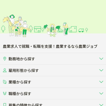
農業求人で就職・転職を支援！農業するなら農業ジョブ
勤務地から探す
雇用形態から探す
北海道
東北
業種から探す
正社員
バイト・アルバイト・パート
関東
北陸･甲信
職種から探す
畜産（酪農･肉牛･養豚･養鶏など）
短期アルバイト
新卒（正社員･インターン）
東海
関西
募集の特徴から探す
農場･牧場･現場職
専門職（獣医師･人工授精師･