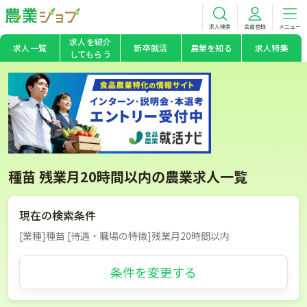
求人検索
会員登録
メニュー
求人を紹介
求人一覧
新卒就活
農業を知る
求人特集
してもらう
種苗 残業月20時間以内の農業求人一覧
現在の検索条件
[業種]種苗 [待遇・職場の特徴]残業月20時間以内
条件を変更する