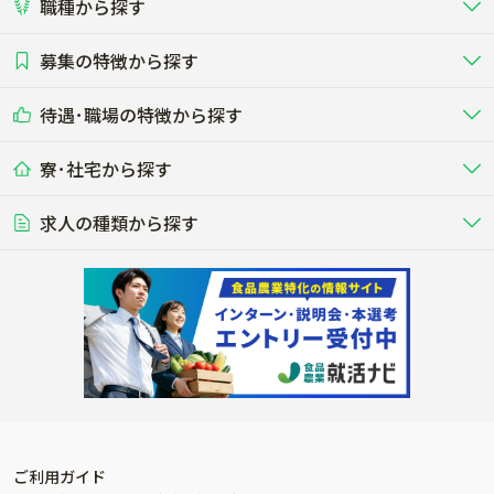
職種から探す
畜産（酪農･肉牛･養豚･養鶏など）
短期アルバイト
新卒（正社員･インターン）
東海
関西
募集の特徴から探す
農場･牧場･現場職
専門職（獣医師･人工授精師･
その他（独立・副業など）
酪農
肉牛
中国
四国
耕種（野菜･穀物･花卉･果樹など）
削蹄師etc）
乳牛を繁殖・飼育して生乳を出荷
和牛を繁殖・肥育して市場に出荷す
待遇･職場の特徴から探す
未経験歓迎
社会人未経験歓迎
する牧場
る牧場
九州･沖縄
海外
ドライバー
接客･販売
露地野菜･畑作
施設野菜
農業関連企業
寮･社宅から探す
畑・圃場で野菜・穀物を生産
ビニールハウスで多様な野菜の生産
養豚
社会保険完備
養鶏
家賃補助制度あり
学歴不問
夫婦での応募OK
豚を繁殖・肥育して市場に出荷す
食用鶏や鶏卵を生産し出荷する養鶏
営業･企画
経理･事務
る養豚場
場
農業資材･肥料
種苗
稲作
求人の種類から探す
その他業種
果樹
単身寮あり
世帯寮あり
食事補助あり
残業月20時間以内
50代採用実績あり
週1日～OK
農場設備・肥料・飼料の生産・流
農業用の種や苗の生産・流通・販売
水田で稲を栽培し食用米を生産
果物の栽培・収穫・観光農園など
通・販売
競走馬
研究･開発
その他畜産
WEB･IT
転職おまかせ求人
寮･社宅相談可
林業･造園
漁業･養殖
レースで活躍する馬の手入れや子馬
その他動物の畜産業（羊、ウズラな
賞与実績あり
年間休日100日以上
花卉
植物工場
週2日～OK
AT免許OK
の育成
ど）
木材の植林・伐採・加工、または
魚介類の採捕・養殖、または水産加
農業機械
流通･商社
ビニールハウスで観賞用植物の栽
環境制御された工場で野菜の生産管
その他職種
造園庭師
工場
農業用の機械・機材の開発・販
農産物・農産品の物流・卸し・輸出
培
理
経験者優遇
独立支援可能
売・リース
入
内定まで最短1週間
管理者･幹部採用
製造･加工･販売
福祉
産休･育休取得実績あり
農産物から食品を製造・加工・販
福祉事業と農業生産を連携させたビ
売
ジネス
ご利用ガイド