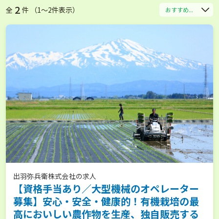
2
全
件 （1〜2件表示）
おすすめ...
出羽弥兵衛株式会社の求人
【資格手当あり／大型機械のオペレーター
募集】安心・安全・健康的！有機栽培の最
高においしい農作物を生産、独自販売する