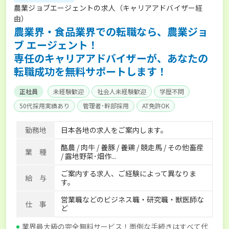
農業ジョブエージェントの求人（キャリアアドバイザー経
由）
農業界・食品業界での転職なら、農業ジョ
ブ エージェント！
専任のキャリアアドバイザーが、あなたの
転職成功を無料サポートします！
正社員
未経験歓迎
社会人未経験歓迎
学歴不問
50代採用実績あり
管理者･幹部採用
AT免許OK
家賃補助制度あり
食事補助あり
残業月20時間以内
勤務地
日本各地の求人をご案内します。
賞与実績あり
年間休日100日以上
経験者優遇
酪農 / 肉牛 / 養豚 / 養鶏 / 競走馬 / その他畜産
独立支援可能
社会保険完備
単身寮あり
世帯寮あり
業 種
/ 露地野菜･畑作...
寮･社宅相談可
ご案内する求人、ご経験によって異なりま
給 与
す。
営業職などのビジネス職・研究職・獣医師な
仕 事
ど
業界最大級の完全無料サービス！面倒な手続きはすべて代