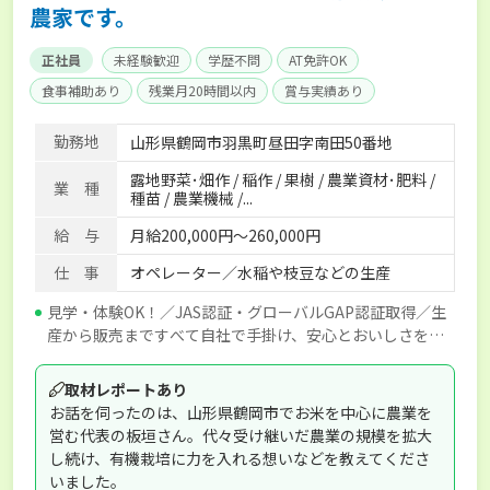
農家です。
正社員
未経験歓迎
学歴不問
AT免許OK
食事補助あり
残業月20時間以内
賞与実績あり
経験者優遇
独立支援可能
社会保険完備
勤務地
山形県鶴岡市羽黒町昼田字南田50番地
露地野菜･畑作 / 稲作 / 果樹 / 農業資材･肥料 /
業 種
種苗 / 農業機械 /...
給 与
月給200,000円～260,000円
仕 事
オペレーター／水稲や枝豆などの生産
見学・体験OK！／JAS認証・グローバルGAP認証取得／生
産から販売まですべて自社で手掛け、安心とおいしさをお
届けしています◎
取材レポートあり
お話を伺ったのは、山形県鶴岡市でお米を中心に農業を
営む代表の板垣さん。代々受け継いだ農業の規模を拡大
し続け、有機栽培に力を入れる想いなどを教えてくださ
いました。