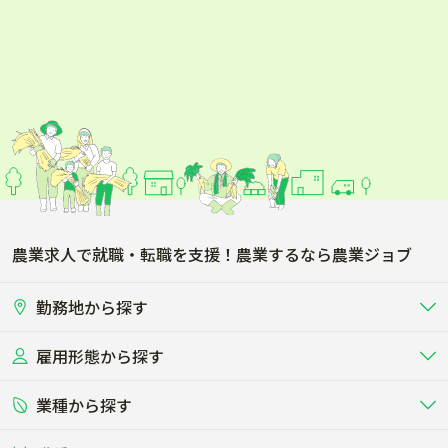
農業求人で就職・転職を支援！農業するなら農業ジョブ
勤務地から探す
雇用形態から探す
北海道
東北
業種から探す
正社員
バイト・アルバイト・パート
関東
北陸･甲信