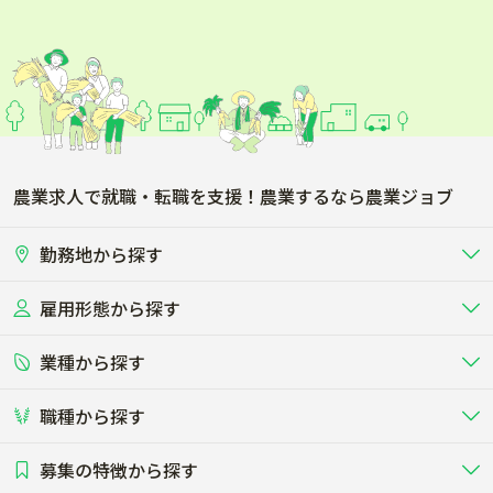
農業求人で就職・転職を支援！農業するなら農業ジョブ
勤務地から探す
雇用形態から探す
北海道
東北
業種から探す
正社員
バイト・アルバイト・パート
関東
北陸･甲信
職種から探す
畜産（酪農･肉牛･養豚･養鶏など）
短期アルバイト
新卒（正社員･インターン）
東海
関西
募集の特徴から探す
農場･牧場･現場職
専門職（獣医師･人工授精師･
その他（独立・副業など）
酪農
肉牛
中国
四国