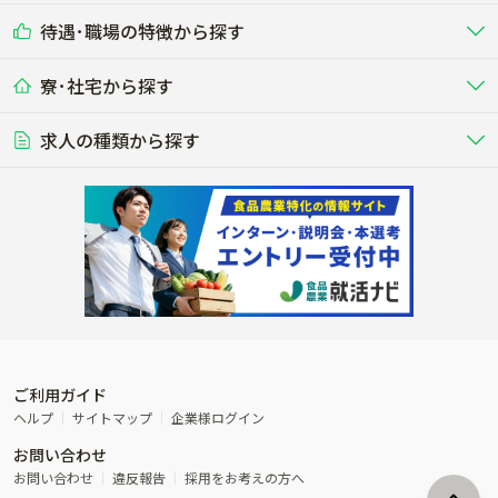
耕種（野菜･穀物･花卉･果樹など）
削蹄師etc）
乳牛を繁殖・飼育して生乳を出荷
和牛を繁殖・肥育して市場に出荷す
待遇･職場の特徴から探す
未経験歓迎
社会人未経験歓迎
する牧場
る牧場
九州･沖縄
海外
ドライバー
接客･販売
露地野菜･畑作
施設野菜
農業関連企業
寮･社宅から探す
畑・圃場で野菜・穀物を生産
ビニールハウスで多様な野菜の生産
養豚
社会保険完備
養鶏
家賃補助制度あり
学歴不問
夫婦での応募OK
豚を繁殖・肥育して市場に出荷す
食用鶏や鶏卵を生産し出荷する養鶏
営業･企画
経理･事務
る養豚場
場
農業資材･肥料
種苗
稲作
求人の種類から探す
その他業種
果樹
単身寮あり
世帯寮あり
食事補助あり
残業月20時間以内
50代採用実績あり
週1日～OK
農場設備・肥料・飼料の生産・流
農業用の種や苗の生産・流通・販売
水田で稲を栽培し食用米を生産
果物の栽培・収穫・観光農園など
通・販売
競走馬
研究･開発
その他畜産
WEB･IT
転職おまかせ求人
寮･社宅相談可
林業･造園
漁業･養殖
レースで活躍する馬の手入れや子馬
その他動物の畜産業（羊、ウズラな
賞与実績あり
年間休日100日以上
花卉
植物工場
週2日～OK
AT免許OK
の育成
ど）
木材の植林・伐採・加工、または
魚介類の採捕・養殖、または水産加
農業機械
流通･商社
ビニールハウスで観賞用植物の栽
環境制御された工場で野菜の生産管
その他職種
造園庭師
工場
農業用の機械・機材の開発・販
農産物・農産品の物流・卸し・輸出
培
理
経験者優遇
独立支援可能
売・リース
入
内定まで最短1週間
管理者･幹部採用
製造･加工･販売
福祉
産休･育休取得実績あり
農産物から食品を製造・加工・販
福祉事業と農業生産を連携させたビ
売
ジネス
ご利用ガイド
その他農業関連企業
ヘルプ
サイトマップ
企業様ログイン
農業に密接に関わるその他のビジ
お問い合わせ
ネス
お問い合わせ
違反報告
採用をお考えの方へ