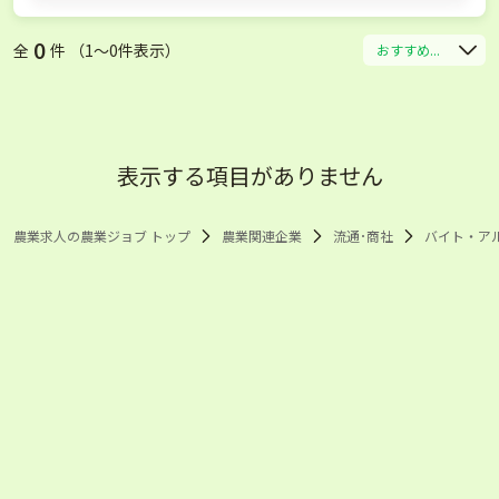
0
全
件 （1〜0件表示）
おすすめ...
表示する項目がありません
農業求人の農業ジョブ トップ
農業関連企業
流通･商社
バイト・ア