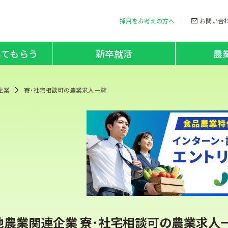
採用をお考えの方へ
お問い合
してもらう
新卒就活
農
企業
寮･社宅相談可の農業求人一覧
他農業関連企業 寮･社宅相談可の農業求人