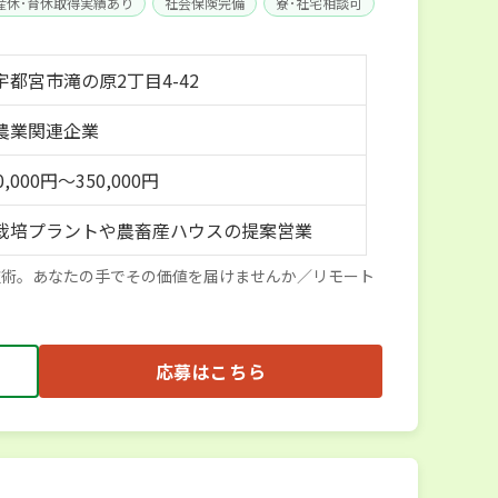
産休･育休取得実績あり
社会保険完備
寮･社宅相談可
宇都宮市滝の原2丁目4-42
農業関連企業
,000円～350,000円
栽培プラントや農畜産ハウスの提案営業
技術。あなたの手でその価値を届けませんか／リモート
応募はこちら