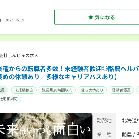
気になる
2026.05.15
会社しんじゅの求人
業種からの転職者多数！未経験者歓迎◎酪農ヘルパ
長めの休憩あり／多様なキャリアパスあり】
社員
未経験歓迎
残業月20時間以内
賞与実績あり
経験者優遇
･社宅相談可
勤務地
北海道
業 種
酪農 /