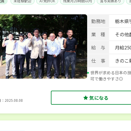
社員
未経験歓迎
AT免許OK
残業月20時間以内
賞与実績あり
勤務地
栃木県
業 種
その他
給 与
月給250
仕 事
きのこ
世界が求める日本の
可で働きやすさ◎
気になる
2025.08.08