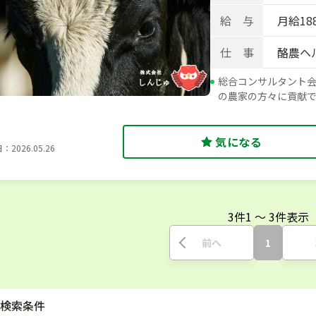
給 与
月給188
仕 事
酪農ヘ
総合コンサルタント
の農家の方々に貢献
気になる
2026.05.26
3
件
1
〜
3
件表示
前へ
1
検索条件