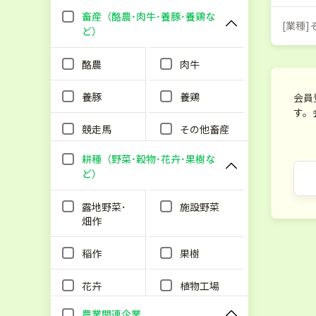
畜産（酪農･肉牛･養豚･養鶏な
[業種
ど）
酪農
肉牛
養豚
養鶏
会員
す。
競走馬
その他畜産
耕種（野菜･穀物･花卉･果樹な
ど）
露地野菜･
施設野菜
畑作
稲作
果樹
花卉
植物工場
農業関連企業