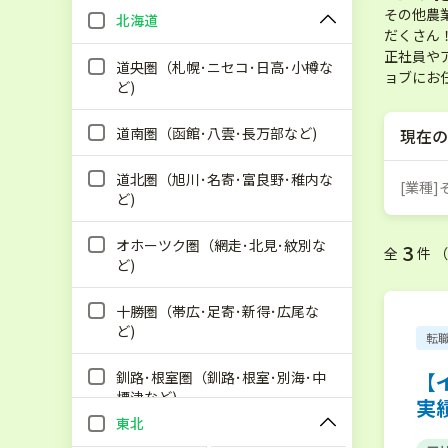
その他農
北海道
だくさん
正社員や
道央圏（札幌･ニセコ･日高･小樽な
ョブにお
ど)
道南圏（函館･八雲･長万部など)
現在の
道北圏（旭川･名寄･富良野･稚内な
[業種
ど)
オホーツク圏（網走･北見･紋別な
3
全
件 
ど)
十勝圏（帯広･足寄･新得･広尾な
ど)
転
釧路･根室圏（釧路･根室･別海･中
【
標津など)
実
東北