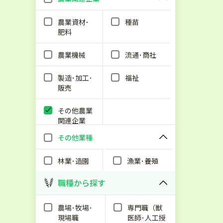
農業資材･
種苗
肥料
農業機械
流通･商社
製造･加工･
福祉
販売
その他農業
関連企業
その他業種
林業･造園
漁業･養殖
職種から探す
農場･牧場･
専門職（獣
現場職
医師･人工授