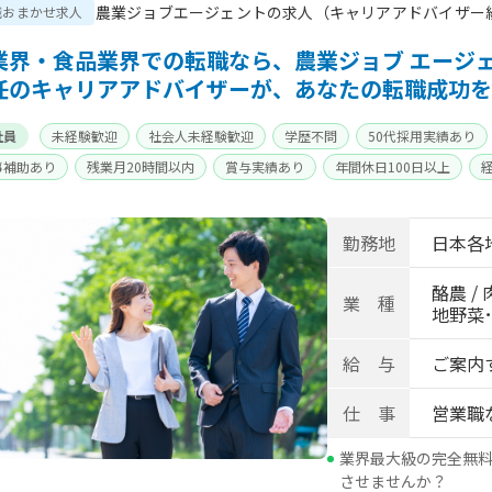
農業ジョブエージェントの求人（キャリアアドバイザー
職おまかせ求人
業界・食品業界での転職なら、農業ジョブ エージ
任のキャリアアドバイザーが、あなたの転職成功を
社員
未経験歓迎
社会人未経験歓迎
学歴不問
50代採用実績あり
事補助あり
残業月20時間以内
賞与実績あり
年間休日100日以上
身寮あり
世帯寮あり
寮･社宅相談可
勤務地
日本各
酪農 / 
業 種
地野菜･畑
給 与
ご案内
仕 事
営業職
業界最大級の完全無
させませんか？