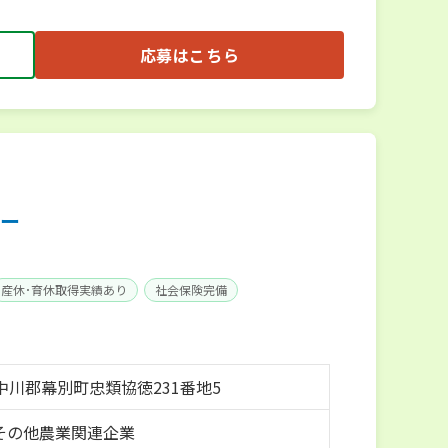
応募はこちら
ー
産休･育休取得実績あり
社会保険完備
中川郡幕別町忠類協徳231番地5
 その他農業関連企業