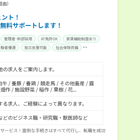
経由）
ェント！
無料サポートします！
管理者･幹部採用
AT免許OK
家賃補助制度あり
経験者優遇
独立支援可能
社会保険完備
地の求人をご案内します。
肉牛 / 養豚 / 養鶏 / 競走馬 / その他畜産 / 露
作 / 施設野菜 / 稲作 / 果樹 / 花...
する求人、ご経験によって異なります。
などのビジネス職・研究職・獣医師など
料サービス！面倒な手続きはすべて代行し、転職を成功