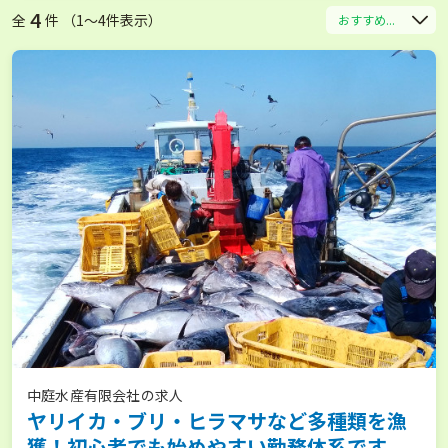
4
全
件 （1〜4件表示）
おすすめ...
中庭水産有限会社の求人
ヤリイカ・ブリ・ヒラマサなど多種類を漁
獲！初心者でも始めやすい勤務体系です。