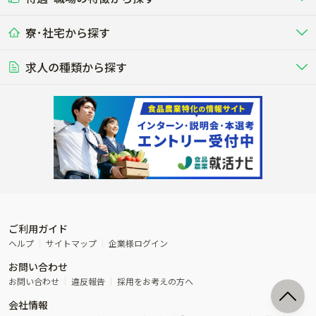
する牧場
る牧場
九州･沖縄
海外
ドライバー
接客･販売
露地野菜･畑作
施設野菜
農業関連企業
寮･社宅から探す
畑・圃場で野菜・穀物を生産
ビニールハウスで多様な野菜の生産
養豚
社会保険完備
養鶏
家賃補助制度あり
学歴不問
夫婦での応募OK
豚を繁殖・肥育して市場に出荷す
食用鶏や鶏卵を生産し出荷する養鶏
営業･企画
経理･事務
る養豚場
場
農業資材･肥料
種苗
稲作
求人の種類から探す
その他業種
果樹
単身寮あり
世帯寮あり
食事補助あり
残業月20時間以内
50代採用実績あり
週1日～OK
農場設備・肥料・飼料の生産・流
農業用の種や苗の生産・流通・販売
水田で稲を栽培し食用米を生産
果物の栽培・収穫・観光農園など
通・販売
競走馬
研究･開発
その他畜産
WEB･IT
転職おまかせ求人
寮･社宅相談可
林業･造園
漁業･養殖
レースで活躍する馬の手入れや子馬
その他動物の畜産業（羊、ウズラな
賞与実績あり
年間休日100日以上
花卉
植物工場
週2日～OK
AT免許OK
の育成
ど）
木材の植林・伐採・加工、または
魚介類の採捕・養殖、または水産加
農業機械
流通･商社
ビニールハウスで観賞用植物の栽
環境制御された工場で野菜の生産管
その他職種
造園庭師
工場
農業用の機械・機材の開発・販
農産物・農産品の物流・卸し・輸出
培
理
経験者優遇
独立支援可能
売・リース
入
内定まで最短1週間
管理者･幹部採用
製造･加工･販売
福祉
産休･育休取得実績あり
農産物から食品を製造・加工・販
福祉事業と農業生産を連携させたビ
売
ジネス
ご利用ガイド
その他農業関連企業
ヘルプ
サイトマップ
企業様ログイン
農業に密接に関わるその他のビジ
お問い合わせ
ネス
お問い合わせ
違反報告
採用をお考えの方へ
会社情報