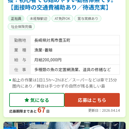
【面接時の交通費補助あり／待遇充実】
正社員
未経験歓迎
AT免許OK
賞与実績あり
社会保険完備
勤務地
長崎県対馬市豊玉町
業 種
漁業･養殖
給 与
月給200,000円
仕 事
多種類の魚の定置網漁業、道具の修繕など
船上の作業は1日1.5h～2hほど／スーパーなどは車で15分
圏内にあり／舞台は手つかずの自然が残る美しい島
気になる
応募はこちら
67
更新日：2026.04.14
応募期限まであと
日