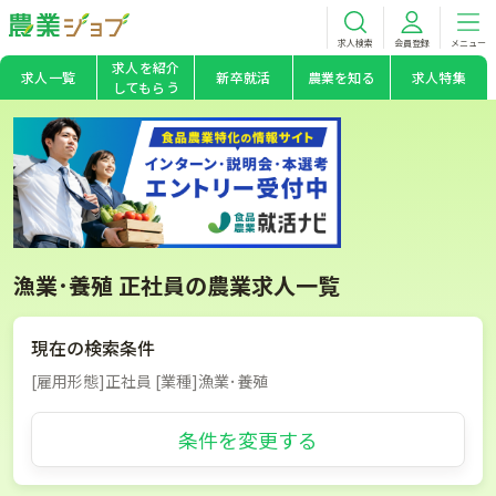
求人検索
会員登録
メニュー
求人を紹介
求人一覧
新卒就活
農業を知る
求人特集
してもらう
漁業･養殖 正社員の農業求人一覧
現在の検索条件
[雇用形態]正社員 [業種]漁業･養殖
条件を変更する