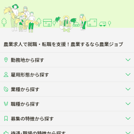
農業求人で就職・転職を支援！農業するなら農業ジョブ
勤務地から探す
雇用形態から探す
北海道
東北
業種から探す
正社員
バイト・アルバイト・パート
関東
北陸･甲信
職種から探す
畜産（酪農･肉牛･養豚･養鶏など）
短期アルバイト
新卒（正社員･インターン）
東海
関西
募集の特徴から探す
農場･牧場･現場職
専門職（獣医師･人工授精師･
その他（独立・副業など）
酪農
肉牛
中国
四国
耕種（野菜･穀物･花卉･果樹など）
削蹄師etc）
乳牛を繁殖・飼育して生乳を出荷
和牛を繁殖・肥育して市場に出荷す
待遇･職場の特徴から探す
未経験歓迎
社会人未経験歓迎