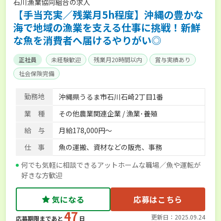
石川漁業協同組合の求人
【手当充実／残業月5h程度】沖縄の豊かな
海で地域の漁業を支える仕事に挑戦！新鮮
な魚を消費者へ届けるやりがい◎
正社員
未経験歓迎
残業月20時間以内
賞与実績あり
社会保険完備
勤務地
沖縄県うるま市石川石崎2丁目1番
業 種
その他農業関連企業 / 漁業･養殖
給 与
月給178,000円～
仕 事
魚の運搬、資材などの販売、事務
何でも気軽に相談できるアットホームな職場／魚や運転が
好きな方歓迎
気になる
応募はこちら
47
更新日：2025.09.24
応募期限まであと
日