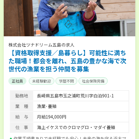
株式会社ツナドリーム五島の求人
【資格取得支援／島暮らし】可能性に満ち
た職場！都会を離れ、五島の豊かな海で次
世代の漁業を担う仲間を募集
正社員
未経験歓迎
学歴不問
社会保険完備
勤務地
長崎県五島市玉之浦町荒川字白泊901-1
業 種
漁業･養殖
給 与
月給194,000円
仕 事
海上イケスでのクロマグロ・マダイ養殖
作業手順書ありで未経験でも安心！未来の海を守る近大マ