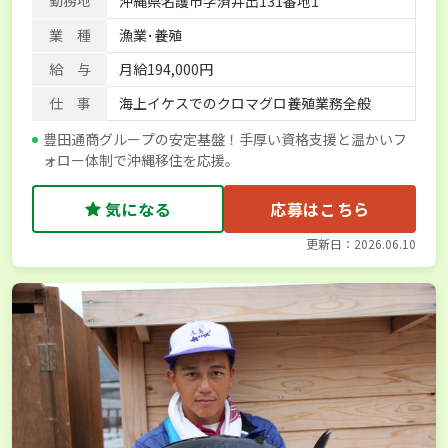
勤務地
沖縄県名護市字済井出131番地1
業 種
漁業･養殖
給 与
月給194,000円
仕 事
海上イケスでのクロマグロ養殖業務全般
豊田通商グループの安定基盤！手厚い資格支援と温かいフ
ォロー体制で沖縄移住を応援。
気になる
応募はこちら
更新日：2026.06.10