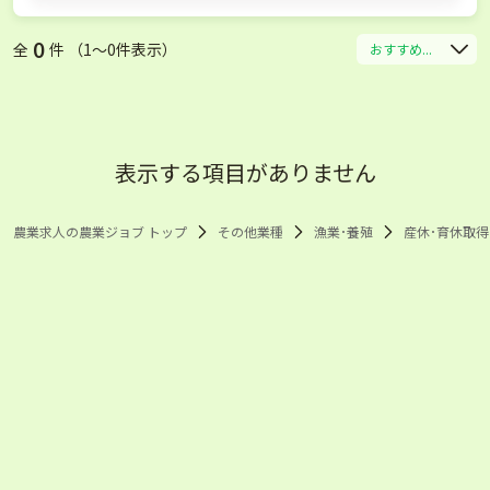
0
全
件 （1〜0件表示）
おすすめ...
表示する項目がありません
農業求人の農業ジョブ トップ
その他業種
漁業･養殖
産休･育休取