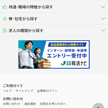
耕種（野菜･穀物･花卉･果樹など）
削蹄師etc）
乳牛を繁殖・飼育して生乳を出荷
和牛を繁殖・肥育して市場に出荷す
待遇･職場の特徴から探す
未経験歓迎
社会人未経験歓迎
する牧場
る牧場
九州･沖縄
海外
ドライバー
接客･販売
露地野菜･畑作
施設野菜
農業関連企業
寮･社宅から探す
畑・圃場で野菜・穀物を生産
ビニールハウスで多様な野菜の生産
養豚
社会保険完備
養鶏
家賃補助制度あり
学歴不問
夫婦での応募OK
豚を繁殖・肥育して市場に出荷す
食用鶏や鶏卵を生産し出荷する養鶏
営業･企画
経理･事務
る養豚場
場
農業資材･肥料
種苗
稲作
求人の種類から探す
その他業種
果樹
単身寮あり
世帯寮あり
食事補助あり
残業月20時間以内
50代採用実績あり
週1日～OK
農場設備・肥料・飼料の生産・流
農業用の種や苗の生産・流通・販売
水田で稲を栽培し食用米を生産
果物の栽培・収穫・観光農園など
通・販売
競走馬
研究･開発
その他畜産
WEB･IT
転職おまかせ求人
寮･社宅相談可
林業･造園
漁業･養殖
レースで活躍する馬の手入れや子馬
その他動物の畜産業（羊、ウズラな
賞与実績あり
年間休日100日以上
花卉
植物工場
週2日～OK
AT免許OK
の育成
ど）
木材の植林・伐採・加工、または
魚介類の採捕・養殖、または水産加
農業機械
流通･商社
ビニールハウスで観賞用植物の栽
環境制御された工場で野菜の生産管
その他職種
造園庭師
工場
農業用の機械・機材の開発・販
農産物・農産品の物流・卸し・輸出
培
理
経験者優遇
独立支援可能
売・リース
入
内定まで最短1週間
管理者･幹部採用
製造･加工･販売
福祉
産休･育休取得実績あり
農産物から食品を製造・加工・販
福祉事業と農業生産を連携させたビ
売
ジネス
ご利用ガイド
その他農業関連企業
ヘルプ
サイトマップ
企業様ログイン
農業に密接に関わるその他のビジ
お問い合わせ
ネス
お問い合わせ
違反報告
採用をお考えの方へ