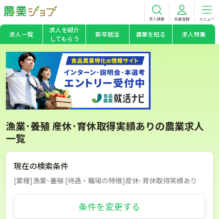
求人検索
会員登録
メニュー
求人を紹介
求人一覧
新卒就活
農業を知る
求人特集
してもらう
漁業･養殖 産休･育休取得実績ありの農業求人
一覧
現在の検索条件
[業種]漁業･養殖 [待遇・職場の特徴]産休･育休取得実績あり
条件を変更する