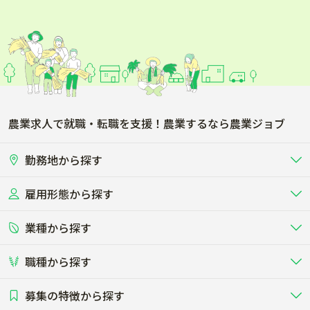
農業求人で就職・転職を支援！農業するなら農業ジョブ
勤務地から探す
雇用形態から探す
北海道
東北
業種から探す
正社員
バイト・アルバイト・パート
関東
北陸･甲信
職種から探す
畜産（酪農･肉牛･養豚･養鶏など）
短期アルバイト
新卒（正社員･インターン）
東海
関西
募集の特徴から探す
農場･牧場･現場職
専門職（獣医師･人工授精師･
その他（独立・副業など）
酪農
肉牛
中国
四国