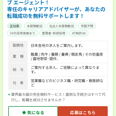
ブ エージェント！
専任のキャリアアドバイザーが、あなたの
転職成功を無料サポートします！
正社員
未経験歓迎
社会人未経験歓迎
学歴不問
50代採用実績あり
管理者･幹部採用
AT免許OK
家賃補助制度あり
食事補助あり
残業月20時間以内
勤務地
日本各地の求人をご案内します。
賞与実績あり
年間休日100日以上
経験者優遇
酪農 / 肉牛 / 養豚 / 養鶏 / 競走馬 / その他畜産
独立支援可能
社会保険完備
単身寮あり
世帯寮あり
業 種
/ 露地野菜･畑作...
寮･社宅相談可
ご案内する求人、ご経験によって異なりま
給 与
す。
営業職などのビジネス職・研究職・獣医師な
仕 事
ど
業界最大級の完全無料サービス！面倒な手続きはすべて代
行し、転職を成功させませんか？
気になる
応募はこちら