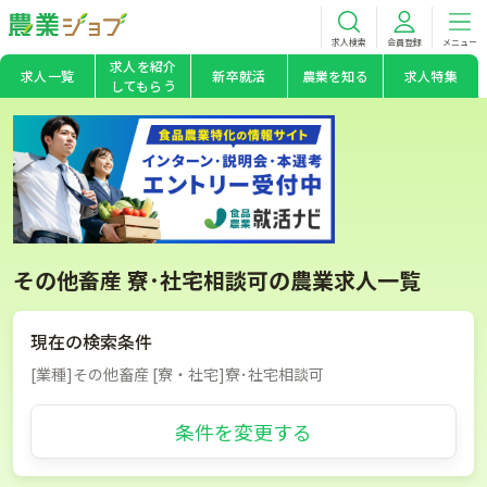
求人検索
会員登録
メニュー
求人を紹介
求人一覧
新卒就活
農業を知る
求人特集
してもらう
その他畜産 寮･社宅相談可の農業求人一覧
現在の検索条件
[業種]その他畜産 [寮・社宅]寮･社宅相談可
条件を変更する