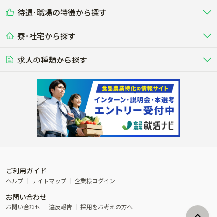
乳牛を繁殖・飼育して生乳を出荷
和牛を繁殖・肥育して市場に出荷す
待遇･職場の特徴から探す
未経験歓迎
社会人未経験歓迎
する牧場
る牧場
九州･沖縄
海外
ドライバー
接客･販売
露地野菜･畑作
施設野菜
農業関連企業
寮･社宅から探す
畑・圃場で野菜・穀物を生産
ビニールハウスで多様な野菜の生産
養豚
社会保険完備
養鶏
家賃補助制度あり
学歴不問
夫婦での応募OK
豚を繁殖・肥育して市場に出荷す
食用鶏や鶏卵を生産し出荷する養鶏
営業･企画
経理･事務
る養豚場
場
農業資材･肥料
種苗
稲作
求人の種類から探す
その他業種
果樹
単身寮あり
世帯寮あり
食事補助あり
残業月20時間以内
50代採用実績あり
週1日～OK
農場設備・肥料・飼料の生産・流
農業用の種や苗の生産・流通・販売
水田で稲を栽培し食用米を生産
果物の栽培・収穫・観光農園など
通・販売
競走馬
研究･開発
その他畜産
WEB･IT
転職おまかせ求人
寮･社宅相談可
林業･造園
漁業･養殖
レースで活躍する馬の手入れや子馬
その他動物の畜産業（羊、ウズラな
賞与実績あり
年間休日100日以上
花卉
植物工場
週2日～OK
AT免許OK
の育成
ど）
木材の植林・伐採・加工、または
魚介類の採捕・養殖、または水産加
農業機械
流通･商社
ビニールハウスで観賞用植物の栽
環境制御された工場で野菜の生産管
その他職種
造園庭師
工場
農業用の機械・機材の開発・販
農産物・農産品の物流・卸し・輸出
培
理
経験者優遇
独立支援可能
売・リース
入
内定まで最短1週間
管理者･幹部採用
製造･加工･販売
福祉
産休･育休取得実績あり
農産物から食品を製造・加工・販
福祉事業と農業生産を連携させたビ
売
ジネス
ご利用ガイド
その他農業関連企業
ヘルプ
サイトマップ
企業様ログイン
農業に密接に関わるその他のビジ
お問い合わせ
ネス
お問い合わせ
違反報告
採用をお考えの方へ