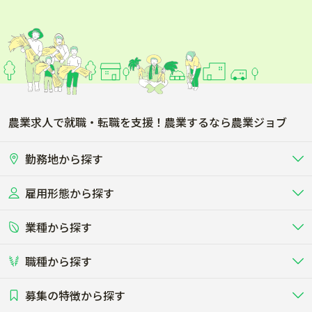
農業求人で就職・転職を支援！農業するなら農業ジョブ
勤務地から探す
雇用形態から探す
北海道
東北
業種から探す
正社員
バイト・アルバイト・パート
関東
北陸･甲信
職種から探す
畜産（酪農･肉牛･養豚･養鶏など）
短期アルバイト
新卒（正社員･インターン）
東海
関西
募集の特徴から探す
農場･牧場･現場職
専門職（獣医師･人工授精師･
その他（独立・副業など）
酪農
肉牛
中国
四国
耕種（野菜･穀物･花卉･果樹など）
削蹄師etc）