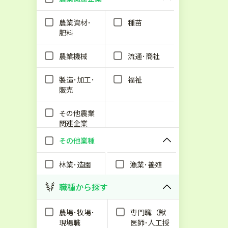
農業資材･
種苗
肥料
農業機械
流通･商社
製造･加工･
福祉
販売
その他農業
関連企業
その他業種
林業･造園
漁業･養殖
職種から探す
農場･牧場･
専門職（獣
現場職
医師･人工授