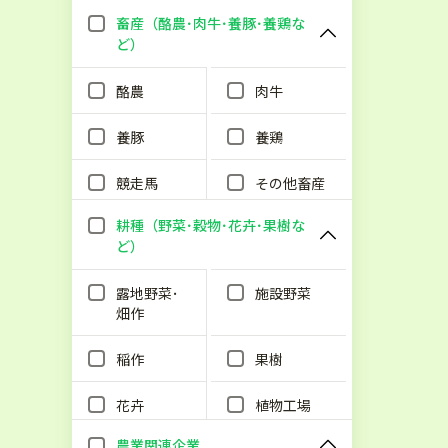
畜産（酪農･肉牛･養豚･養鶏な
ど）
酪農
肉牛
養豚
養鶏
競走馬
その他畜産
耕種（野菜･穀物･花卉･果樹な
ど）
露地野菜･
施設野菜
畑作
稲作
果樹
花卉
植物工場
農業関連企業