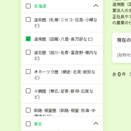
道南圏（
北海道
業法人の
正社員や
道央圏（札幌･ニセコ･日高･小樽な
の農業の
ど)
道南圏（函館･八雲･長万部など)
現在の
道北圏（旭川･名寄･富良野･稚内な
[勤務
ど)
オホーツク圏（網走･北見･紋別な
0
全
件 
ど)
十勝圏（帯広･足寄･新得･広尾な
ど)
釧路･根室圏（釧路･根室･別海･中
標津など)
東北