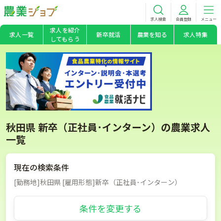
求人検索
会員登録
メニュー
求人を紹介
求人一覧
新卒就活
農業を知る
求人特集
してもらう
秋田県 新卒（正社員･インターン）の農業求人
一覧
現在の検索条件
[勤務地]秋田県 [雇用形態]新卒（正社員･インターン）
条件を変更する