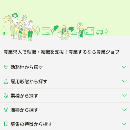
農業求人で就職・転職を支援！農業するなら農業ジョブ
勤務地から探す
雇用形態から探す
北海道
東北
業種から探す
正社員
バイト・アルバイト・パート
関東
北陸･甲信
職種から探す
畜産（酪農･肉牛･養豚･養鶏など）
短期アルバイト
新卒（正社員･インターン）
東海
関西
募集の特徴から探す
農場･牧場･現場職
専門職（獣医師･人工授精師･
その他（独立・副業など）
酪農
肉牛
中国
四国