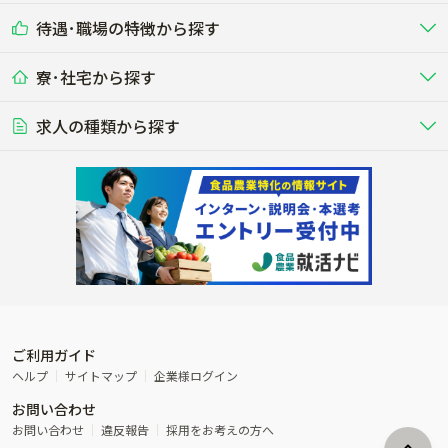
耕種（野菜･穀物･花卉･果樹など）
削蹄師etc）
乳牛を繁殖・飼育して生乳を出荷
和牛を繁殖・肥育して市場に出荷す
待遇･職場の特徴から探す
未経験歓迎
社会人未経験歓迎
する牧場
る牧場
九州･沖縄
海外
ドライバー
接客･販売
露地野菜･畑作
施設野菜
農業関連企業
寮･社宅から探す
畑・圃場で野菜・穀物を生産
ビニールハウスで多様な野菜の生産
養豚
社会保険完備
養鶏
家賃補助制度あり
学歴不問
夫婦での応募OK
豚を繁殖・肥育して市場に出荷す
食用鶏や鶏卵を生産し出荷する養鶏
営業･企画
経理･事務
る養豚場
場
農業資材･肥料
種苗
稲作
求人の種類から探す
その他業種
果樹
単身寮あり
世帯寮あり
食事補助あり
残業月20時間以内
50代採用実績あり
週1日～OK
農場設備・肥料・飼料の生産・流
農業用の種や苗の生産・流通・販売
水田で稲を栽培し食用米を生産
果物の栽培・収穫・観光農園など
通・販売
競走馬
研究･開発
その他畜産
WEB･IT
転職おまかせ求人
寮･社宅相談可
林業･造園
漁業･養殖
レースで活躍する馬の手入れや子馬
その他動物の畜産業（羊、ウズラな
賞与実績あり
年間休日100日以上
花卉
植物工場
週2日～OK
AT免許OK
の育成
ど）
木材の植林・伐採・加工、または
魚介類の採捕・養殖、または水産加
農業機械
流通･商社
ビニールハウスで観賞用植物の栽
環境制御された工場で野菜の生産管
その他職種
造園庭師
工場
農業用の機械・機材の開発・販
農産物・農産品の物流・卸し・輸出
培
理
経験者優遇
独立支援可能
売・リース
入
内定まで最短1週間
管理者･幹部採用
製造･加工･販売
福祉
産休･育休取得実績あり
農産物から食品を製造・加工・販
福祉事業と農業生産を連携させたビ
売
ジネス
ご利用ガイド
その他農業関連企業
ヘルプ
サイトマップ
企業様ログイン
農業に密接に関わるその他のビジ
お問い合わせ
ネス
お問い合わせ
違反報告
採用をお考えの方へ