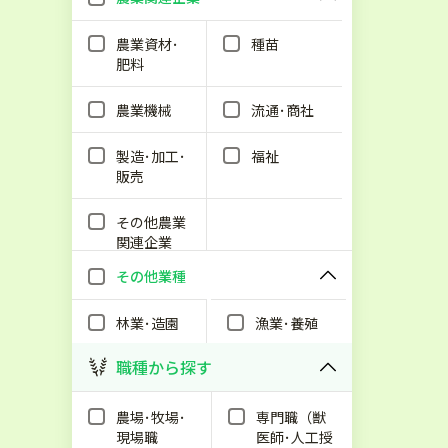
農業資材･
種苗
肥料
農業機械
流通･商社
製造･加工･
福祉
販売
その他農業
関連企業
その他業種
林業･造園
漁業･養殖
職種から探す
農場･牧場･
専門職（獣
現場職
医師･人工授