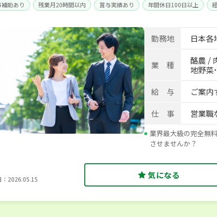
事補助あり
残業月20時間以内
賞与実績あり
年間休日100日以上
身寮あり
世帯寮あり
寮･社宅相談可
勤務地
日本各
酪農 / 
業 種
地野菜･畑
給 与
ご案内
仕 事
営業職
業界最大級の完全無
させませんか？
気になる
2026.05.15