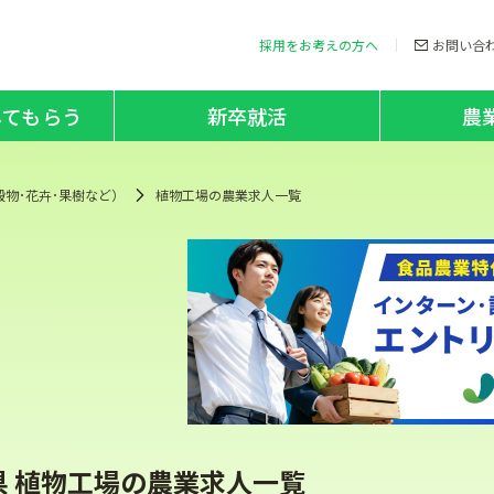
採用をお考えの方へ
お問い合
してもらう
新卒就活
農
穀物･花卉･果樹など）
植物工場の農業求人一覧
県 植物工場の農業求人一覧