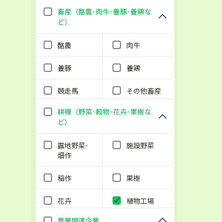
畜産（酪農･肉牛･養豚･養鶏な
ど）
酪農
肉牛
養豚
養鶏
競走馬
その他畜産
耕種（野菜･穀物･花卉･果樹な
ど）
露地野菜･
施設野菜
畑作
稲作
果樹
花卉
植物工場
農業関連企業