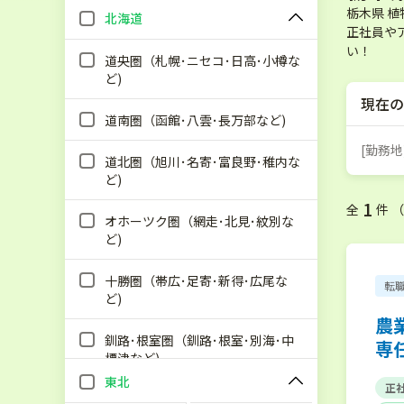
栃木県 
北海道
正社員や
い！
道央圏（札幌･ニセコ･日高･小樽な
ど)
現在の
道南圏（函館･八雲･長万部など)
[勤務地
道北圏（旭川･名寄･富良野･稚内な
ど)
1
全
件 
オホーツク圏（網走･北見･紋別な
ど)
十勝圏（帯広･足寄･新得･広尾な
転
ど)
農
釧路･根室圏（釧路･根室･別海･中
専
標津など)
東北
正