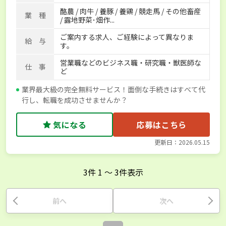
酪農 / 肉牛 / 養豚 / 養鶏 / 競走馬 / その他畜産
独立支援可能
社会保険完備
単身寮あり
世帯寮あり
業 種
/ 露地野菜･畑作...
寮･社宅相談可
ご案内する求人、ご経験によって異なりま
給 与
す。
営業職などのビジネス職・研究職・獣医師な
仕 事
ど
業界最大級の完全無料サービス！面倒な手続きはすべて代
行し、転職を成功させませんか？
気になる
応募はこちら
更新日：2026.05.15
3
件
1
〜
3
件表示
前へ
次へ