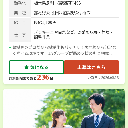
勤務地
栃木県足利市瑞穂野町495
業 種
露地野菜･畑作 / 施設野菜 / 稲作
給 与
時給1,100円
ズッキーニや白菜など、野菜の収穫・管理・
仕 事
調整作業
農機具のプロだから機械化もバッチリ！未経験から無理な
く働ける環境です／JAグループ群馬の支援のもと掲載して
います／JA邑楽館林
気になる
応募はこちら
236
更新日：2026.05.13
応募期限まであと
日