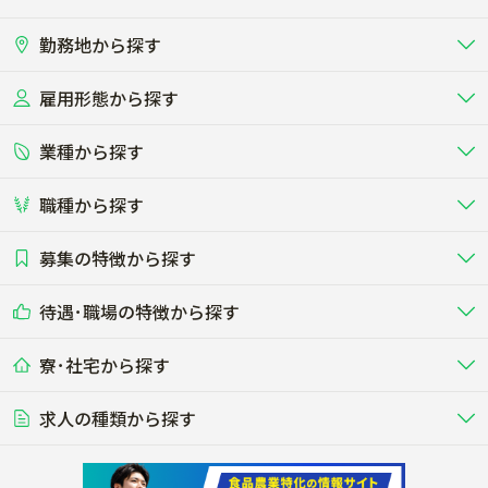
勤務地から探す
雇用形態から探す
北海道
東北
業種から探す
正社員
バイト・アルバイト・パート
関東
北陸･甲信
職種から探す
畜産（酪農･肉牛･養豚･養鶏など）
短期アルバイト
新卒（正社員･インターン）
東海
関西
募集の特徴から探す
農場･牧場･現場職
専門職（獣医師･人工授精師･
その他（独立・副業など）
酪農
肉牛
中国
四国
耕種（野菜･穀物･花卉･果樹など）
削蹄師etc）
乳牛を繁殖・飼育して生乳を出荷
和牛を繁殖・肥育して市場に出荷す
待遇･職場の特徴から探す
未経験歓迎
社会人未経験歓迎
する牧場
る牧場
九州･沖縄
海外
ドライバー
接客･販売
露地野菜･畑作
施設野菜
農業関連企業
寮･社宅から探す
畑・圃場で野菜・穀物を生産
ビニールハウスで多様な野菜の生産
養豚
社会保険完備
養鶏
家賃補助制度あり
学歴不問
夫婦での応募OK
豚を繁殖・肥育して市場に出荷す
食用鶏や鶏卵を生産し出荷する養鶏
営業･企画
経理･事務
る養豚場
場
農業資材･肥料
種苗
稲作
求人の種類から探す
その他業種
果樹
単身寮あり
世帯寮あり
食事補助あり
残業月20時間以内
50代採用実績あり
週1日～OK
農場設備・肥料・飼料の生産・流
農業用の種や苗の生産・流通・販売
水田で稲を栽培し食用米を生産
果物の栽培・収穫・観光農園など
通・販売
競走馬
研究･開発
その他畜産
WEB･IT
転職おまかせ求人
寮･社宅相談可
林業･造園
漁業･養殖
レースで活躍する馬の手入れや子馬
その他動物の畜産業（羊、ウズラな
賞与実績あり
年間休日100日以上