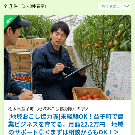
3
全
件 （1〜3件表示）
おすすめ...
NEW
栃木県益子町（地域おこし協力隊）の求人
[地域おこし協力隊]未経験OK！益子町で農
業ビジネスを育てる。月額22.2万円／地域
のサポート◎＜まずは相談からもOK！＞