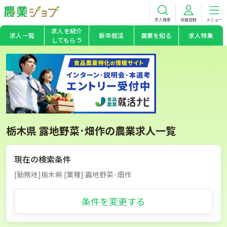
求人検索
会員登録
メニュー
求人を紹介
求人一覧
新卒就活
農業を知る
求人特集
してもらう
栃木県 露地野菜･畑作の農業求人一覧
現在の検索条件
[勤務地]栃木県 [業種] 露地野菜･畑作
条件を変更する