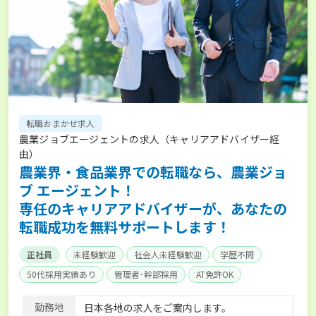
転職おまかせ求人
農業ジョブエージェントの求人（キャリアアドバイザー経
由）
農業界・食品業界での転職なら、農業ジョ
ブ エージェント！
専任のキャリアアドバイザーが、あなたの
転職成功を無料サポートします！
正社員
未経験歓迎
社会人未経験歓迎
学歴不問
50代採用実績あり
管理者･幹部採用
AT免許OK
家賃補助制度あり
食事補助あり
残業月20時間以内
勤務地
日本各地の求人をご案内します。
賞与実績あり
年間休日100日以上
経験者優遇