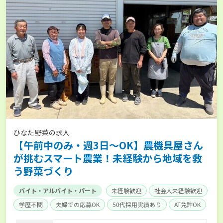
ひなた野菜の求人
【午前中のみ・週3日～OK】農機具屋さん
が挑むスマート農業！未経験から地域を救
う野菜づくり
バイト・アルバイト・パート
未経験歓迎
社会人未経験歓迎
学歴不問
夫婦での応募OK
50代採用実績あり
AT免許OK
経験者優遇