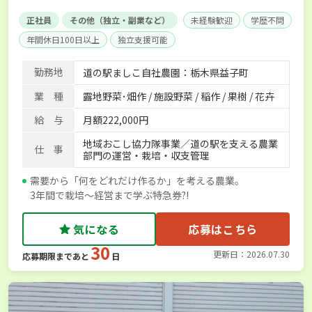
正社員
その他（独立・副業など）
未経験歓迎
学歴不問
年間休日100日以上
独立支援可能
勤務地
道の駅ましこ自社農園：栃木県益子町
業 種
露地野菜･畑作 / 施設野菜 / 稲作 / 果樹 / 花卉
給 与
月額222,000円
地域おこし協力隊事業／道の駅を支える農業
仕 事
部門の運営・栽培・収支管理
需要から「何をどれだけ作るか」を考える農業。
3年間で栽培～経営まで学ぶ特急券?!
気になる
応募はこちら
30
更新日：2026.07.30
応募期限まであと
日