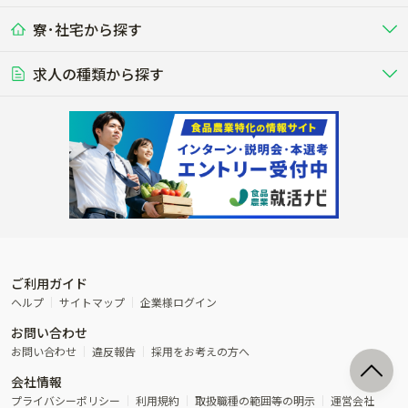
九州･沖縄
海外
ドライバー
接客･販売
露地野菜･畑作
施設野菜
農業関連企業
寮･社宅から探す
畑・圃場で野菜・穀物を生産
ビニールハウスで多様な野菜の生産
養豚
社会保険完備
養鶏
家賃補助制度あり
学歴不問
夫婦での応募OK
豚を繁殖・肥育して市場に出荷す
食用鶏や鶏卵を生産し出荷する養鶏
営業･企画
経理･事務
る養豚場
場
農業資材･肥料
種苗
稲作
求人の種類から探す
その他業種
果樹
単身寮あり
世帯寮あり
食事補助あり
残業月20時間以内
50代採用実績あり
週1日～OK
農場設備・肥料・飼料の生産・流
農業用の種や苗の生産・流通・販売
水田で稲を栽培し食用米を生産
果物の栽培・収穫・観光農園など
通・販売
競走馬
研究･開発
その他畜産
WEB･IT
転職おまかせ求人
寮･社宅相談可
林業･造園
漁業･養殖
レースで活躍する馬の手入れや子馬
その他動物の畜産業（羊、ウズラな
賞与実績あり
年間休日100日以上
花卉
植物工場
週2日～OK
AT免許OK
の育成
ど）
木材の植林・伐採・加工、または
魚介類の採捕・養殖、または水産加
農業機械
流通･商社
ビニールハウスで観賞用植物の栽
環境制御された工場で野菜の生産管
その他職種
造園庭師
工場
農業用の機械・機材の開発・販
農産物・農産品の物流・卸し・輸出
培
理
経験者優遇
独立支援可能
売・リース
入
内定まで最短1週間
管理者･幹部採用
製造･加工･販売
福祉
産休･育休取得実績あり
農産物から食品を製造・加工・販
福祉事業と農業生産を連携させたビ
売
ジネス
ご利用ガイド
その他農業関連企業
ヘルプ
サイトマップ
企業様ログイン
農業に密接に関わるその他のビジ
お問い合わせ
ネス
お問い合わせ
違反報告
採用をお考えの方へ
会社情報
プライバシーポリシー
利用規約
取扱職種の範囲等の明示
運営会社