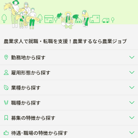
農業求人で就職・転職を支援！農業するなら農業ジョブ
勤務地から探す
雇用形態から探す
北海道
東北
業種から探す
正社員
バイト・アルバイト・パート
関東
北陸･甲信
職種から探す
畜産（酪農･肉牛･養豚･養鶏など）
短期アルバイト
新卒（正社員･インターン）
東海
関西
募集の特徴から探す
農場･牧場･現場職
専門職（獣医師･人工授精師･
その他（独立・副業など）
酪農
肉牛
中国
四国
耕種（野菜･穀物･花卉･果樹など）
削蹄師etc）
乳牛を繁殖・飼育して生乳を出荷
和牛を繁殖・肥育して市場に出荷す
待遇･職場の特徴から探す
未経験歓迎
社会人未経験歓迎
する牧場
る牧場