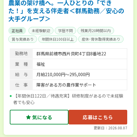
農業の架け橋へ。一人ひとりの「でき
た！」を支える伴走者＜群馬勤務／安心の
大手グループ＞
正社員
未経験歓迎
学歴不問
残業月20時間以内
賞与実績あり
年間休日100日以上
産休･育休取得実績あり
社会保険完備
勤務地
群馬県前橋市西片貝町4丁目8番地22
業 種
福祉
給 与
月給210,000円～295,000円
仕 事
障害がある方の農作業サポート
【年間休日122日／待遇充実】研修制度があるので未経験
者でも安心
気になる
応募はこちら
更新日：2026.08.07