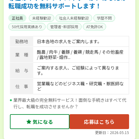
転職成功を無料サポートします！
正社員
未経験歓迎
社会人未経験歓迎
学歴不問
50代採用実績あり
管理者･幹部採用
AT免許OK
家賃補助制度あり
食事補助あり
残業月20時間以内
勤務地
日本各地の求人をご案内します。
賞与実績あり
年間休日100日以上
経験者優遇
酪農 / 肉牛 / 養豚 / 養鶏 / 競走馬 / その他畜産
独立支援可能
社会保険完備
単身寮あり
世帯寮あり
業 種
/ 露地野菜･畑作...
寮･社宅相談可
ご案内する求人、ご経験によって異なりま
給 与
す。
営業職などのビジネス職・研究職・獣医師な
仕 事
ど
業界最大級の完全無料サービス！面倒な手続きはすべて代
行し、転職を成功させませんか？
気になる
応募はこちら
更新日：2026.05.15