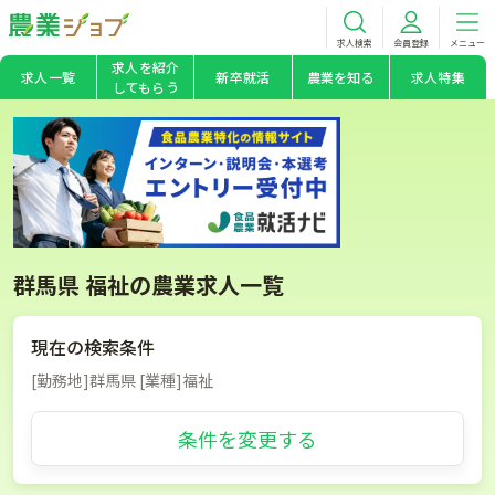
求人検索
会員登録
メニュー
求人を紹介
求人一覧
新卒就活
農業を知る
求人特集
してもらう
群馬県 福祉の農業求人一覧
現在の検索条件
[勤務地]群馬県 [業種]福祉
条件を変更する