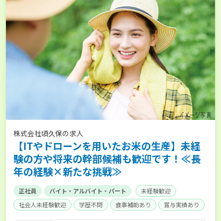
株式会社頃久保の求人
【ITやドローンを用いたお米の生産】未経
験の方や将来の幹部候補も歓迎です！≪長
年の経験×新たな挑戦≫
正社員
バイト・アルバイト・パート
未経験歓迎
社会人未経験歓迎
学歴不問
食事補助あり
賞与実績あり
年間休日100日以上
独立支援可能
社会保険完備