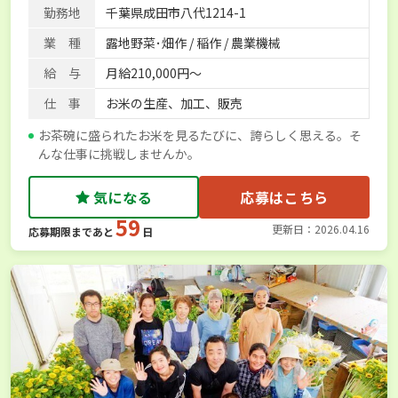
勤務地
千葉県成田市八代1214-1
業 種
露地野菜･畑作 / 稲作 / 農業機械
給 与
月給210,000円～
仕 事
お米の生産、加工、販売
お茶碗に盛られたお米を見るたびに、誇らしく思える。そ
んな仕事に挑戦しませんか。
気になる
応募はこちら
59
更新日：2026.04.16
応募期限まであと
日