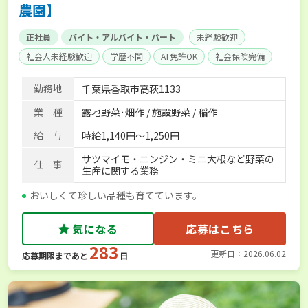
農園】
正社員
バイト・アルバイト・パート
未経験歓迎
社会人未経験歓迎
学歴不問
AT免許OK
社会保険完備
勤務地
千葉県香取市高萩1133
業 種
露地野菜･畑作 / 施設野菜 / 稲作
給 与
時給1,140円～1,250円
サツマイモ・ニンジン・ミニ大根など野菜の
仕 事
生産に関する業務
おいしくて珍しい品種も育てています。
気になる
応募はこちら
283
更新日：2026.06.02
応募期限まであと
日