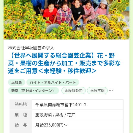
株式会社早坂園芸の求人
【世界へ展開する総合園芸企業】花・野
菜・果樹の生産から加工・販売まで多彩な
道をご用意＜未経験・移住歓迎＞
正社員
バイト・アルバイト・パート
新卒（正社員･インターン）
未経験歓迎
学歴不問
AT免許OK
賞与実績あり
経験者優遇
独立支援可能
勤務地
千葉県南房総市宮下1401-2
社会保険完備
単身寮あり
業 種
施設野菜 / 果樹 / 花卉
給 与
月給235,000円～