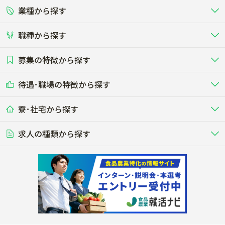
業種から探す
正社員
バイト・アルバイト・パート
関東
北陸･甲信
職種から探す
畜産（酪農･肉牛･養豚･養鶏など）
短期アルバイト
新卒（正社員･インターン）
東海
関西
募集の特徴から探す
農場･牧場･現場職
専門職（獣医師･人工授精師･
その他（独立・副業など）
酪農
肉牛
中国
四国
耕種（野菜･穀物･花卉･果樹など）
削蹄師etc）
乳牛を繁殖・飼育して生乳を出荷
和牛を繁殖・肥育して市場に出荷す
待遇･職場の特徴から探す
未経験歓迎
社会人未経験歓迎
する牧場
る牧場
九州･沖縄
海外
ドライバー
接客･販売
露地野菜･畑作
施設野菜
農業関連企業
寮･社宅から探す
畑・圃場で野菜・穀物を生産
ビニールハウスで多様な野菜の生産
養豚
社会保険完備
養鶏
家賃補助制度あり
学歴不問
夫婦での応募OK
豚を繁殖・肥育して市場に出荷す
食用鶏や鶏卵を生産し出荷する養鶏
営業･企画
経理･事務
る養豚場
場
農業資材･肥料
種苗
稲作
求人の種類から探す
その他業種
果樹
単身寮あり
世帯寮あり
食事補助あり
残業月20時間以内
50代採用実績あり
週1日～OK
農場設備・肥料・飼料の生産・流
農業用の種や苗の生産・流通・販売
水田で稲を栽培し食用米を生産
果物の栽培・収穫・観光農園など
通・販売
競走馬
研究･開発
その他畜産
WEB･IT
転職おまかせ求人
寮･社宅相談可
林業･造園
漁業･養殖
レースで活躍する馬の手入れや子馬
その他動物の畜産業（羊、ウズラな
賞与実績あり
年間休日100日以上
花卉
植物工場
週2日～OK
AT免許OK
の育成
ど）
木材の植林・伐採・加工、または
魚介類の採捕・養殖、または水産加
農業機械
流通･商社
ビニールハウスで観賞用植物の栽
環境制御された工場で野菜の生産管
その他職種
造園庭師
工場
農業用の機械・機材の開発・販
農産物・農産品の物流・卸し・輸出
培
理
経験者優遇
独立支援可能
売・リース
入
内定まで最短1週間
管理者･幹部採用
製造･加工･販売
福祉
産休･育休取得実績あり